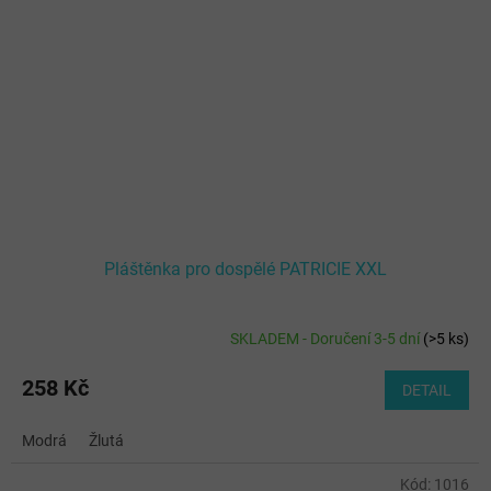
Pláštěnka pro dospělé PATRICIE XXL
SKLADEM - Doručení 3-5 dní
(
>5 ks
)
Průměrné
hodnocení
produktu
258 Kč
DETAIL
je
5,0
Modrá
Žlutá
z
5
Kód:
1016
hvězdiček.