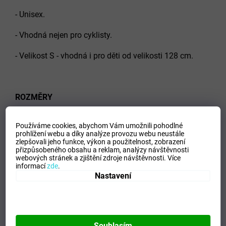
- Unisex.
- Vhodná nejen pro cyklisty.
- Velikost S - vhodná i pro děti od velikosti 128 cm.
ROZMĚRY
velikost
ramena
záda
Používáme cookies, abychom Vám umožnili pohodlné
prohlížení webu a díky analýze provozu webu neustále
S
112
82
zlepšovali jeho funkce, výkon a použitelnost,
zobrazení
přizpůsobeného obsahu a reklam, analýzy návštěvnosti
webových stránek a zjištění zdroje návštěvnosti.
Více
M
120
88
informací
zde
.
Nastavení
L
128
94
XL
136
100
XXL
140
112
Souhlasím