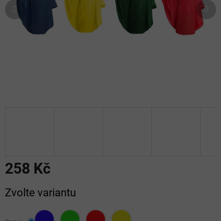
258 Kč
Měrná
Zvolte variantu
cena: