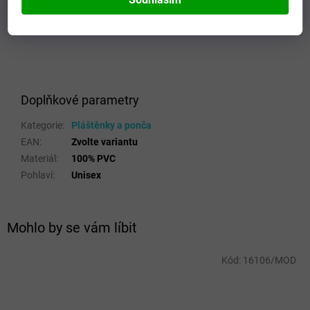
Doplňkové parametry
Kategorie
:
Pláštěnky a ponča
EAN
:
Zvolte variantu
Materiál
:
100% PVC
Pohlaví
:
Unisex
Mohlo by se vám líbit
Kód:
16106/MOD