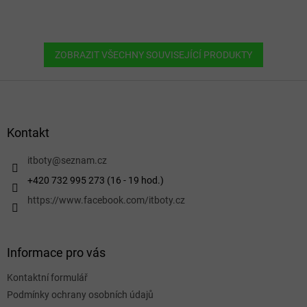
ZOBRAZIT VŠECHNY SOUVISEJÍCÍ PRODUKTY
Z
á
p
a
Kontakt
t
í
itboty
@
seznam.cz
+420 732 995 273 (16 - 19 hod.)
https://www.facebook.com/itboty.cz
Informace pro vás
Kontaktní formulář
Podmínky ochrany osobních údajů