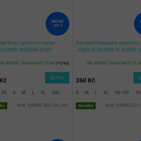
387 Kč
–34 %
é/Dívčí sportovní tričko
Pánské/Chlapecké sportovní 
 COMBI WOMAN SHIRT
JOMA ACADEMY IV SHORT 
N S/S
T-SHIRT WHITE RED
SKLADEM - Doručení 8-13 dní
(
>5 ks
)
SKLADEM - Doručení 8-13 d
DETAIL
D
 Kč
260 Kč
XS
S
M
L
XL
2XL
S
M
L
XL
96-100
10
Kód:
100052.002-2XL-3XL
Kód:
100052.271
nka
Novinka