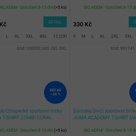
PIADA HANDBALL MARINO
OLIMPIADA HANDBALL NEG
SKLADEM - Doručení 8-13 dní
(
>5 ks
)
SKLADEM - Doručení 8-13 d
DETAIL
D
 Kč
330 Kč
L
XL
3XL
4XL
12 (2XS)
S
14 (XS)
M
L
XL
2XL
3XL
Kód:
100052.040-2XL-3XL
Kód:
901141
387 Kč
–34 %
é/Chlapecké sportovní tričko
Dámské/Dívčí sportovní tričk
 T-SHIRT COMBI CORAL
JOMA ACADEMY T-SHIRT D
R S/S
NAVY-WHITE S/S
SKLADEM - Doručení 8-13 dní
(
>5 ks
)
SKLADEM - Doručení 8-13 d