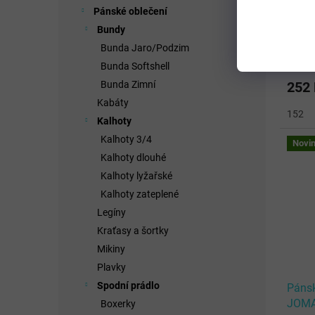
Pánsk
Pánské oblečení
JOMA
Bundy
SHIR
Bunda Jaro/Podzim
Bunda Softshell
Bunda Zimní
252
Kabáty
152
Kalhoty
Kalhoty 3/4
Novi
Kalhoty dlouhé
Kalhoty lyžařské
Kalhoty zateplené
Legíny
Kraťasy a šortky
Mikiny
Plavky
Spodní prádlo
Pánsk
JOMA
Boxerky