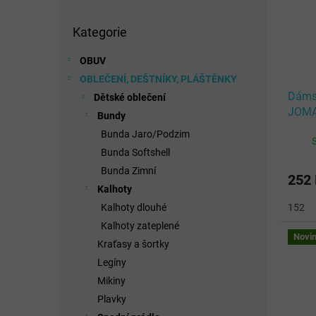
Přeskočit
Kategorie
kategorie
OBUV
OBLEČENÍ, DEŠTNÍKY, PLÁŠTĚNKY
Dámsk
Dětské oblečení
JOMA
Bundy
GREE
Bunda Jaro/Podzim
Bunda Softshell
Bunda Zimní
252
Kalhoty
Kalhoty dlouhé
152
Kalhoty zateplené
Novi
Kraťasy a šortky
Legíny
Mikiny
Plavky