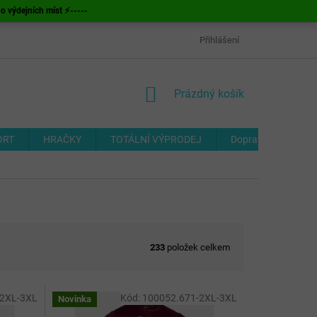
ýdejních míst ⚡-----
OBCHODNÍ PODMÍNKY
ODSTOUPENÍ OD SMLOUVY
Přihlášení
FORMUL
NÁKUPNÍ
Prázdný košík
KOŠÍK
ORT
HRAČKY
TOTÁLNÍ VÝPRODEJ
Doprava a platba
233
položek celkem
-2XL-3XL
Kód:
100052.671-2XL-3XL
Novinka