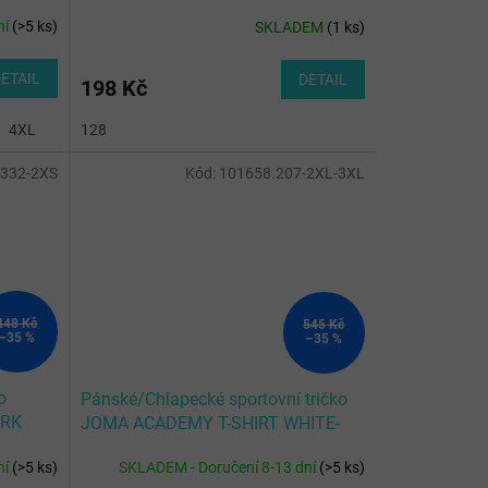
RO
ní
(
>5 ks
)
SKLADEM
(
1 ks
)
ETAIL
DETAIL
198 Kč
4XL
12 (2XS)
128
14 (XS)
.332-2XS
Kód:
101658.207-2XL-3XL
448 Kč
545 Kč
–35 %
–35 %
o
Pánské/Chlapecké sportovní tričko
ARK
JOMA ACADEMY T-SHIRT WHITE-
ROYAL L/S
ní
(
>5 ks
)
SKLADEM - Doručení 8-13 dní
(
>5 ks
)