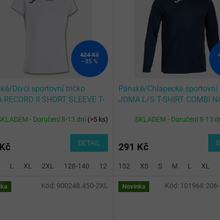
424 Kč
–35 %
é/Dívčí sportovní tričko
Pánské/Chlapecké sportovní 
 RECORD II SHORT SLEEVE T-
JOMA L/S T-SHIRT COMBI N
T WHITE
BLUE
SKLADEM - Doručení 8-13 dní
(
>5 ks
)
SKLADEM - Doručení 8-13 d
DETAIL
D
 Kč
291 Kč
L
XL
2XL
128-140
12 (2XS)
152
14 (XS)
XS
S
M
L
XL
Kód:
900248.450-2XL
Kód:
101968.206
nka
Novinka