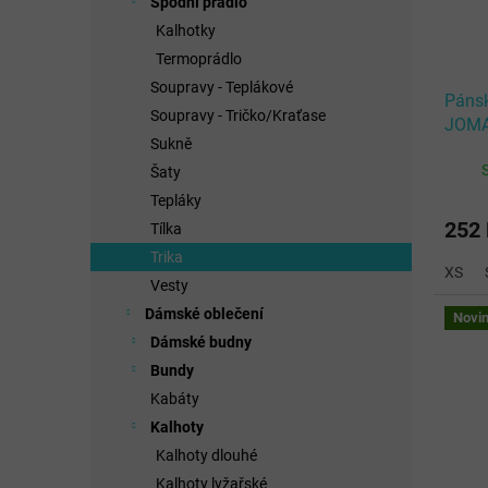
Spodní prádlo
Kalhotky
Termoprádlo
Soupravy - Teplákové
Pánsk
Soupravy - Tričko/Kraťase
JOMA
Sukně
SHIR
Šaty
Tepláky
252
Tílka
Trika
XS
Vesty
Dámské oblečení
Novi
Dámské budny
Bundy
Kabáty
Kalhoty
Kalhoty dlouhé
Kalhoty lyžařské