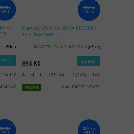
387 Kč
605 Kč
–34 %
–35 %
tričko
Dámský/Dívčí top JOMA RECORD II
 T-
TOP NAVY WHITE
ní
(
>5 ks
)
SKLADEM - Doručení 8-13 dní
(
>5 ks
)
ETAIL
DETAIL
393 Kč
104-116
S
128-140
M
L
2XL-3XL
128-140
12 (2XS)
14 (XS)
.424-2XS
Kód:
100052.150-XL
Novinka
387 Kč
387 Kč
–34 %
–34 %