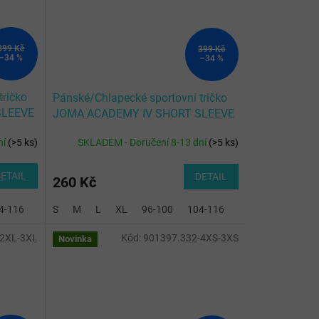
399 Kč
399 Kč
–34 %
–34 %
tričko
Pánské/Chlapecké sportovní tričko
SLEEVE
JOMA ACADEMY IV SHORT SLEEVE
T-SHIRT WHITE BLACK
ní
(
>5 ks
)
SKLADEM - Doručení 8-13 dní
(
>5 ks
)
ETAIL
DETAIL
260 Kč
4-116
128-140
S
M
2XL-3XL
L
XL
96-100
104-116
128-140
2XL-3
-2XL-3XL
Kód:
901397.332-4XS-3XS
Novinka