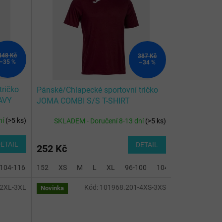
448 Kč
387 Kč
–35 %
–34 %
tričko
Pánské/Chlapecké sportovní tričko
AVY
JOMA COMBI S/S T-SHIRT
BURGUNDY
ní
(
>5 ks
)
SKLADEM - Doručení 8-13 dní
(
>5 ks
)
ETAIL
DETAIL
252 Kč
104-116
128-140
152
XS
2XL-3XL
M
L
XL
96-100
104-116
128-140
-2XL-3XL
Kód:
101968.201-4XS-3XS
Novinka