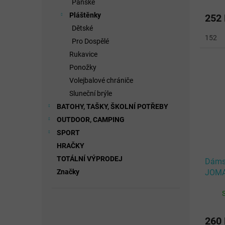
Pánské
Pláštěnky
252
Dětské
152
Pro Dospělé
Rukavice
Ponožky
Volejbalové chrániče
Sluneční brýle
BATOHY, TAŠKY, ŠKOLNÍ POTŘEBY
OUTDOOR, CAMPING
SPORT
HRAČKY
TOTÁLNÍ VÝPRODEJ
Dámsk
Značky
JOMA
T-SH
260