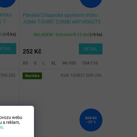
tričko
Pánské/Chlapecké sportovní tričko
 T-
JOMA T-SHIRT COMBI ANTHRACITE
S/S
ní
(
>5 ks
)
SKLADEM - Doručení 8-13 dní
(
>5 ks
)
ETAIL
DETAIL
252 Kč
XS
S
L
XL
96-100
104-116
128-140
.700-2XL
Kód:
103837.600-2XL
Novinka
rovozu webu
508 Kč
508 Kč
–35 %
–35 %
 a reklam,
de
.