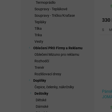
OLIM
Termoprádlo
Soupravy - Teplákové
Soupravy - Tričko/Kraťase
330
Tepláky
Tílka
S
M
Trika
Vesty
Oblečení PRO Firmy a Reklamu
Oblečení Mizuno pro reklamu
Rozhodčí
Trenér
Rozlišovací dresy
Doplňky
Čepice, čelenky, nákrčníky
Pánsk
Deštníky
JOMA
Dětské
FLUO
Dámské