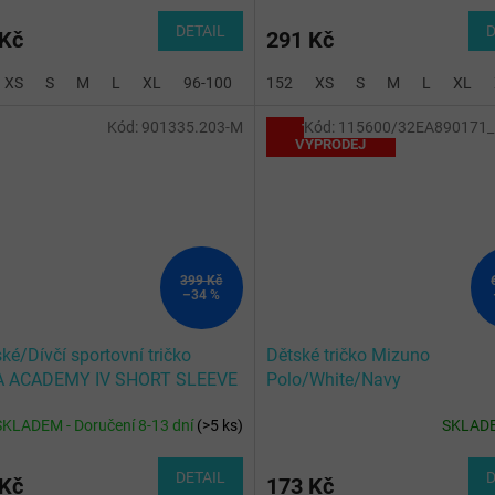
DETAIL
D
 Kč
291 Kč
XS
S
M
L
XL
96-100
104-116
152
XS
128-140
S
M
2XL-3XL
L
XL
Kód:
901335.203-M
Kód:
115600/32EA890171_
TOTÁLNÍ
VÝPRODEJ
399 Kč
–34 %
é/Dívčí sportovní tričko
Dětské tričko Mizuno
 ACADEMY IV SHORT SLEEVE
Polo/White/Navy
IRT WHITE NAVY
SKLADEM - Doručení 8-13 dní
(
>5 ks
)
SKLAD
DETAIL
D
 Kč
173 Kč