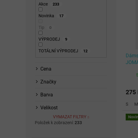
p
n
p
Akce
233
i
n
r
s
í
o
Novinka
17
p
p
d
Tip
0
r
a
u
o
n
k
VÝPRODEJ
9
d
e
t
u
l
ů
TOTÁLNÍ VÝPRODEJ
12
Dámsk
k
JOMA
t
Cena
SHIR
ů
Značky
275
Barva
S
M
Velikost
VYMAZAT FILTRY
Novi
Položek k zobrazení:
233