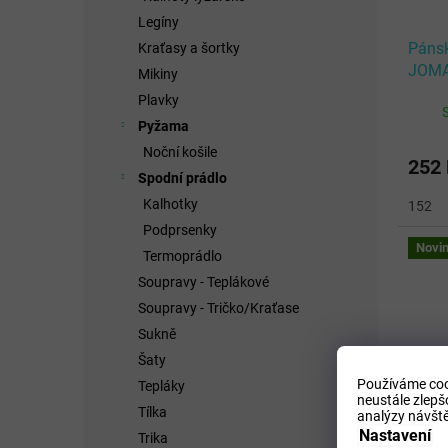
Legíny
Pánsk
Kraťasy a šortky
JOMA
Mikiny
SHIR
Plavky
Pyžama
Noční košile
252
Spodní prádlo
Kalhotky
152
Podprsenky
Novi
Termoprádlo
Soupravy - Teplákové
Soupravy - Tričko/Kraťase
Sukně
Šaty
Používáme coo
Tepláky
neustále zlepš
Tílka
analýzy návště
Nastavení
Trika