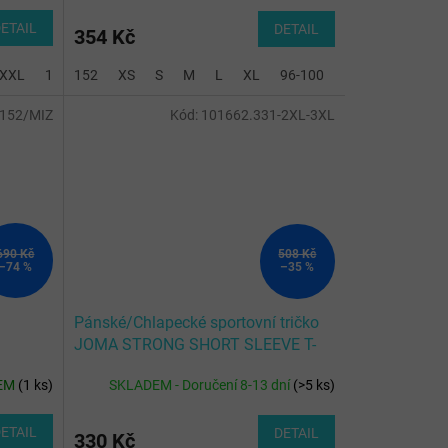
ETAIL
DETAIL
354 Kč
XXL
128-140
152
XS
S
M
L
XL
96-100
104-116
128-
152/MIZ
Kód:
101662.331-2XL-3XL
690 Kč
508 Kč
–74 %
–35 %
Pánské/Chlapecké sportovní tričko
JOMA STRONG SHORT SLEEVE T-
SHIRT NAVY
EM
(
1 ks
)
SKLADEM - Doručení 8-13 dní
(
>5 ks
)
ETAIL
DETAIL
330 Kč