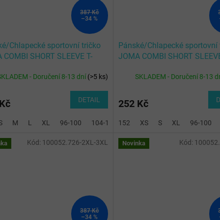
387 Kč
–34 %
é/Chlapecké sportovní tričko
Pánské/Chlapecké sportovní 
 COMBI SHORT SLEEVE T-
JOMA COMBI SHORT SLEEVE
T YELLOW
SHIRT GREY
SKLADEM - Doručení 8-13 dní
(
>5 ks
)
SKLADEM - Doručení 8-13 d
DETAIL
D
 Kč
252 Kč
S
M
L
XL
96-100
104-116
152
128-140
XS
S
2XL-3XL
XL
96-100
Kód:
100052.726-2XL-3XL
Kód:
100052
nka
Novinka
387 Kč
–34 %