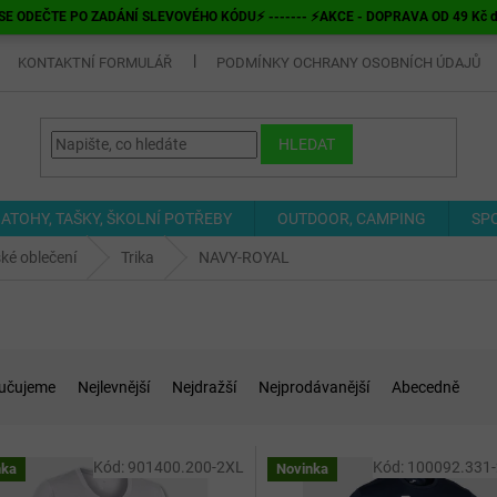
E ODEČTE PO ZADÁNÍ SLEVOVÉHO KÓDU⚡ ------- ⚡AKCE - DOPRAVA OD 49 Kč do v
KONTAKTNÍ FORMULÁŘ
PODMÍNKY OCHRANY OSOBNÍCH ÚDAJŮ
HLEDAT
ATOHY, TAŠKY, ŠKOLNÍ POTŘEBY
OUTDOOR, CAMPING
SP
ké oblečení
Trika
NAVY-ROYAL
učujeme
Nejlevnější
Nejdražší
Nejprodávanější
Abecedně
Kód:
901400.200-2XL
Kód:
100092.331
nka
Novinka