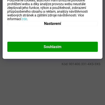
Používáme cookies, abychom Vám umožnili pohodlné
508 Kč
prohlížení webu a díky analýze provozu webu neustále
–35 %
zlepšovali jeho funkce, výkon a použitelnost,
zobrazení
přizpůsobeného obsahu a reklam, analýzy návštěvnosti
webových stránek a zjištění zdroje návštěvnosti.
Více
Pánské/Chlapecké sportovní tričko JOMA STRONG
informací
zde
.
SHORT SLEEVE T-SHIRT NAVY
Nastavení
SKLADEM - Doručení 8-13 dní
(
>5 ks
)
DETAIL
330 Kč
Souhlasím
152
XS
S
M
L
XL
2XL-3XL
Kód:
901400.331-4XS-3XS