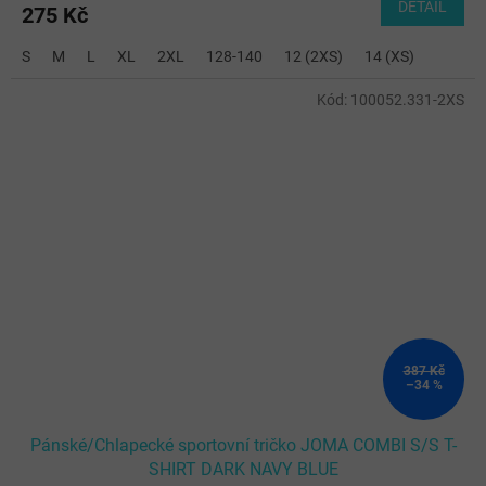
DETAIL
275 Kč
S
M
L
XL
2XL
128-140
12 (2XS)
14 (XS)
Kód:
100052.331-2XS
387 Kč
–34 %
Pánské/Chlapecké sportovní tričko JOMA COMBI S/S T-
SHIRT DARK NAVY BLUE