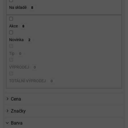
o
Na skladě
8
d
u
k
Akce
8
t
ů
Novinka
2
Tip
0
VÝPRODEJ
0
TOTÁLNÍ VÝPRODEJ
0
Cena
Značky
Barva