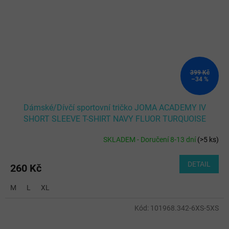
399 Kč
–34 %
Dámské/Dívčí sportovní tričko JOMA ACADEMY IV
SHORT SLEEVE T-SHIRT NAVY FLUOR TURQUOISE
SKLADEM - Doručení 8-13 dní
(
>5 ks
)
DETAIL
260 Kč
M
L
XL
Kód:
101968.342-6XS-5XS