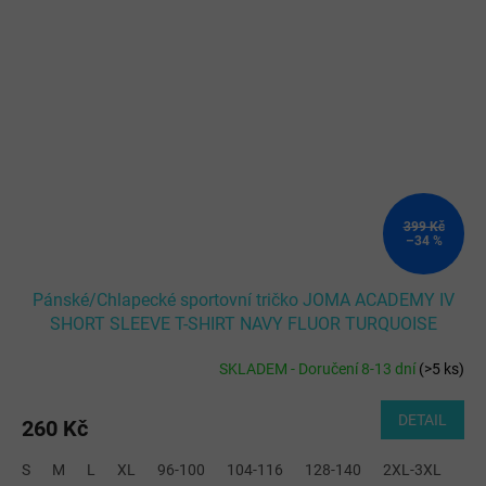
399 Kč
–34 %
Pánské/Chlapecké sportovní tričko JOMA ACADEMY IV
SHORT SLEEVE T-SHIRT NAVY FLUOR TURQUOISE
SKLADEM - Doručení 8-13 dní
(
>5 ks
)
DETAIL
260 Kč
S
M
L
XL
96-100
104-116
128-140
2XL-3XL