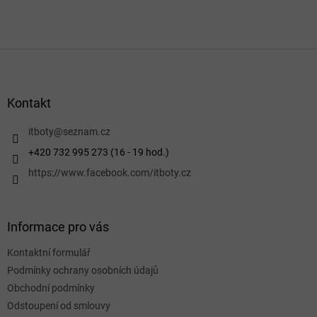
Z
á
p
a
Kontakt
t
í
itboty
@
seznam.cz
+420 732 995 273 (16 - 19 hod.)
https://www.facebook.com/itboty.cz
Informace pro vás
Kontaktní formulář
Podmínky ochrany osobních údajů
Obchodní podmínky
Odstoupení od smlouvy