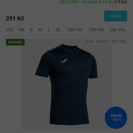
SKLADEM - Doručení 8-13 dní
(
>5 ks
)
DETAIL
291 Kč
152
XS
S
M
L
XL
104-116
128-140
2XL-3XL
Kód:
103837.331-3XL
Novinka
508 Kč
–35 %