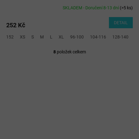
SKLADEM - Doručení 8-13 dní
(
>5 ks
)
DETAIL
252 Kč
152
XS
S
M
L
XL
96-100
104-116
128-140
2
8
položek celkem
O
v
l
á
d
a
c
í
p
r
v
k
y
v
ý