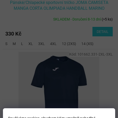
Pánské/Chlapecké sportovní tričko JOMA CAMISETA
MANGA CORTA OLIMPIADA HANDBALL MARINO
SKLADEM - Doručení 8-13 dní
(
>5 ks
)
DETAIL
330 Kč
S
M
L
XL
3XL
4XL
12 (2XS)
14 (XS)
Kód:
101662.331-2XL-3XL