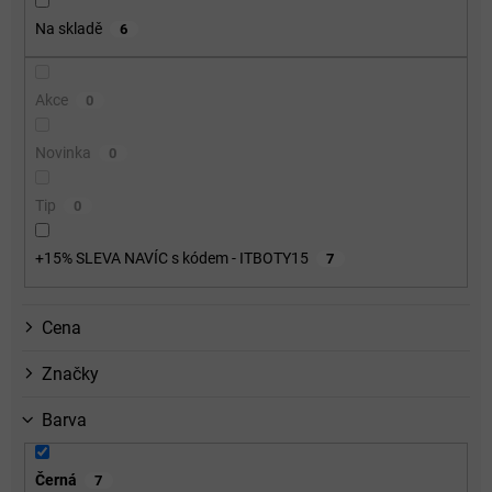
o
Na skladě
6
d
u
k
Akce
0
t
ů
Novinka
0
Tip
0
+15% SLEVA NAVÍC s kódem - ITBOTY15
7
Cena
Značky
Barva
Černá
7