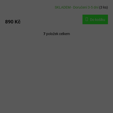
SKLADEM - Doručení 3-5 dní
(
3 ks
)
Do košíku
890 Kč
7
položek celkem
O
v
l
á
d
a
c
í
p
r
v
k
y
v
ý
p
i