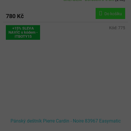
Do košíku
780 Kč
Kód:
775
+15% SLEVA
NAVÍC s kódem -
ITBOTY15
Pánský deštník Pierre Cardin - Noire 83967 Easymatic