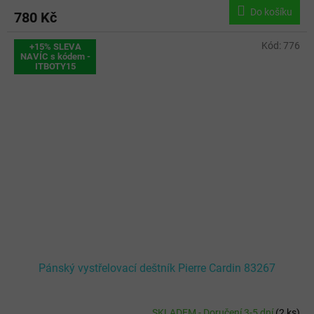
Do košíku
780 Kč
Kód:
776
+15% SLEVA
NAVÍC s kódem -
ITBOTY15
Pánský vystřelovací deštník Pierre Cardin 83267
SKLADEM - Doručení 3-5 dní
(
2 ks
)