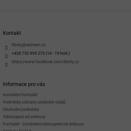
Z
á
p
a
Kontakt
t
í
itboty
@
seznam.cz
+420 732 995 273 (16 - 19 hod.)
https://www.facebook.com/itboty.cz
Informace pro vás
Kontaktní formulář
Podmínky ochrany osobních údajů
Obchodní podmínky
Odstoupení od smlouvy
Formulář - Oznámení odstoupení od smlouvy