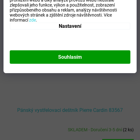
prohlížení webu a díky analýze provozu webu neustále
zlepšovali jeho funkce, výkon a použitelnost,
zobrazení
přizpůsobeného obsahu a reklam, analýzy návštěvnosti
Kód:
777
+15% SLEVA
webových stránek a zjištění zdroje návštěvnosti.
Více
NAVÍC s kódem -
ITBOTY15
informací
zde
.
Nastavení
Souhlasím
Pánský vystřelovací deštník Pierre Cardin 83567
SKLADEM - Doručení 3-5 dní
(
2 ks
)