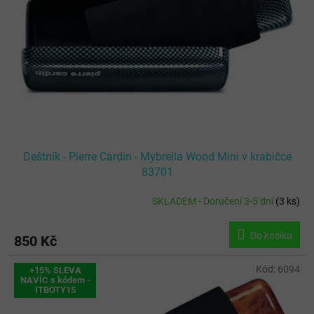
Deštník - Pierre Cardin - Mybrella Wood Mini v krabičce
83701
SKLADEM - Doručení 3-5 dní
(
3 ks
)
Do košíku
850 Kč
Kód:
6094
+15% SLEVA
NAVÍC s kódem -
ITBOTY15