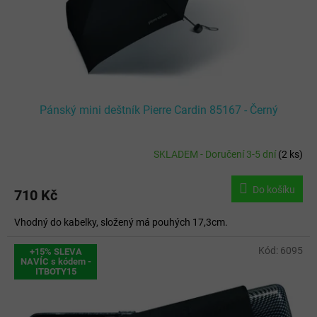
d
u
k
t
ů
Pánský mini deštník Pierre Cardin 85167 - Černý
SKLADEM - Doručení 3-5 dní
(
2 ks
)
Do košíku
710 Kč
Vhodný do kabelky, složený má pouhých 17,3cm.
Kód:
6095
+15% SLEVA
NAVÍC s kódem -
ITBOTY15