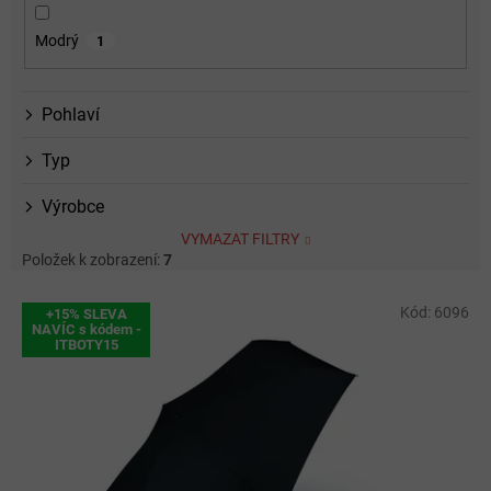
Modrý
1
Pohlaví
Typ
Výrobce
VYMAZAT FILTRY
Položek k zobrazení:
7
V
Kód:
6096
+15% SLEVA
ý
NAVÍC s kódem -
ITBOTY15
p
i
s
p
r
o