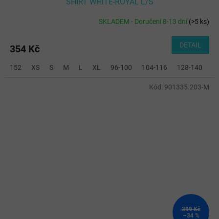
SHIRT WHITE-ROYAL L/S
SKLADEM - Doručení 8-13 dní
(
>5 ks
)
DETAIL
354 Kč
152
XS
S
M
L
XL
96-100
104-116
128-140
2
Kód:
901335.203-M
399 Kč
–34 %