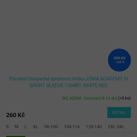
399 Kč
–34 %
Pánské/Chlapecké sportovní tričko JOMA ACADEMY IV
SHORT SLEEVE T-SHIRT WHITE RED
SKLADEM - Doručení 8-13 dní
(
>5 ks
)
DETAIL
260 Kč
S
M
L
XL
96-100
104-116
128-140
2XL-3XL