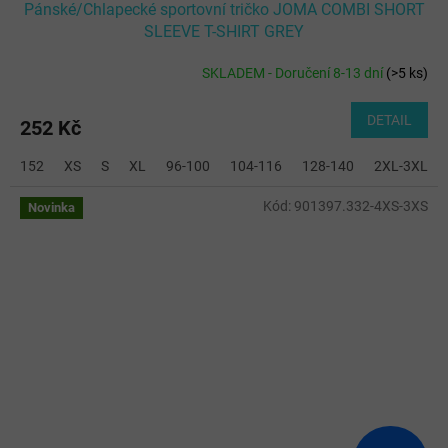
Pánské/Chlapecké sportovní tričko JOMA COMBI SHORT
SLEEVE T-SHIRT GREY
SKLADEM - Doručení 8-13 dní
(
>5 ks
)
DETAIL
252 Kč
152
XS
S
XL
96-100
104-116
128-140
2XL-3XL
Kód:
901397.332-4XS-3XS
Novinka