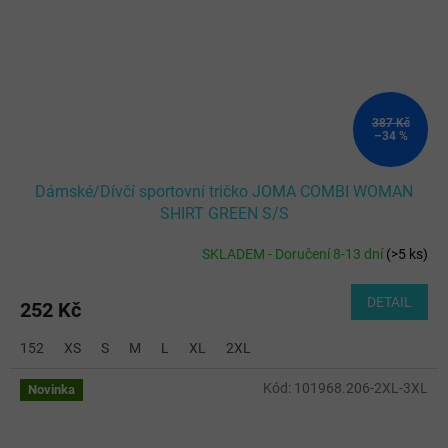
387 Kč
–34 %
Dámské/Dívčí sportovní tričko JOMA COMBI WOMAN
SHIRT GREEN S/S
SKLADEM - Doručení 8-13 dní
(
>5 ks
)
DETAIL
252 Kč
152
XS
S
M
L
XL
2XL
Kód:
101968.206-2XL-3XL
Novinka