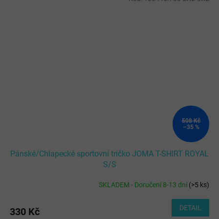
508 Kč
–35 %
Pánské/Chlapecké sportovní tričko JOMA T-SHIRT ROYAL
S/S
SKLADEM - Doručení 8-13 dní
(
>5 ks
)
DETAIL
330 Kč