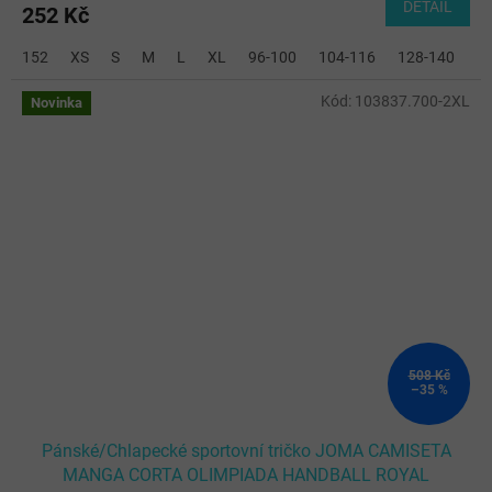
DETAIL
252 Kč
152
XS
S
M
L
XL
96-100
104-116
128-140
2
Kód:
103837.700-2XL
Novinka
508 Kč
–35 %
Pánské/Chlapecké sportovní tričko JOMA CAMISETA
MANGA CORTA OLIMPIADA HANDBALL ROYAL