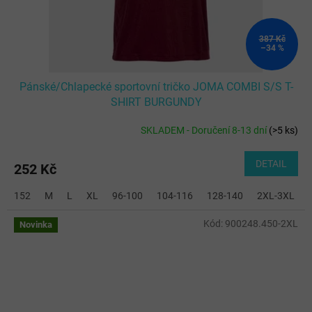
387 Kč
–34 %
Pánské/Chlapecké sportovní tričko JOMA COMBI S/S T-
SHIRT BURGUNDY
SKLADEM - Doručení 8-13 dní
(
>5 ks
)
DETAIL
252 Kč
152
M
L
XL
96-100
104-116
128-140
2XL-3XL
Kód:
900248.450-2XL
Novinka