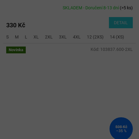
SKLADEM - Doručení 8-13 dní
(
>5 ks
)
DETAIL
330 Kč
S
M
L
XL
2XL
3XL
4XL
12 (2XS)
14 (XS)
Kód:
103837.600-2XL
Novinka
508 Kč
–35 %