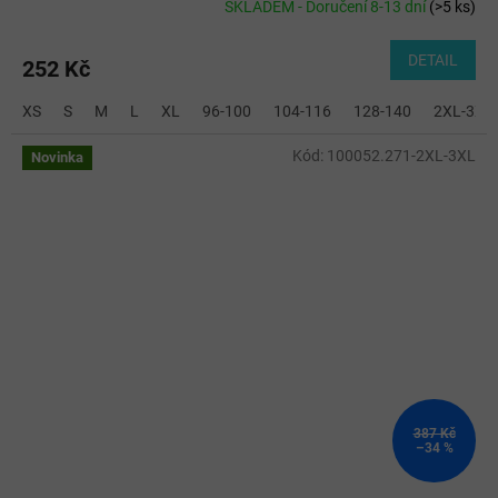
SKLADEM - Doručení 8-13 dní
(
>5 ks
)
DETAIL
252 Kč
XS
S
M
L
XL
96-100
104-116
128-140
2XL-3XL
Kód:
100052.271-2XL-3XL
Novinka
387 Kč
–34 %