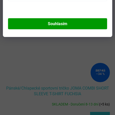
Kód:
100052.560-2XL-3XL
Novinka
Souhlasím
387 Kč
–34 %
Pánské/Chlapecké sportovní tričko JOMA COMBI SHORT
SLEEVE T-SHIRT FUCHSIA
SKLADEM - Doručení 8-13 dní
(
>5 ks
)