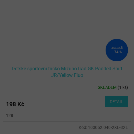
790 Kč
–74 %
Dětské sportovní tričko MizunoTrad GK Padded Shirt
JR/Yellow Fluo
SKLADEM
(
1 ks
)
DETAIL
198 Kč
128
Kód:
100052.040-2XL-3XL