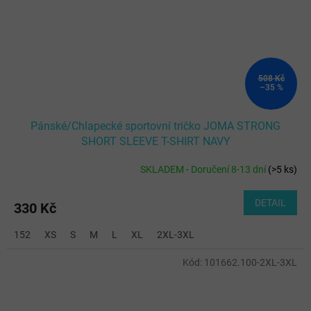
508 Kč
–35 %
Pánské/Chlapecké sportovní tričko JOMA STRONG
SHORT SLEEVE T-SHIRT NAVY
SKLADEM - Doručení 8-13 dní
(
>5 ks
)
DETAIL
330 Kč
152
XS
S
M
L
XL
2XL-3XL
Kód:
101662.100-2XL-3XL