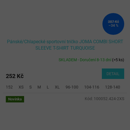
387 Kč
–34 %
Pánské/Chlapecké sportovní tričko JOMA COMBI SHORT
SLEEVE T-SHIRT TURQUOISE
SKLADEM - Doručení 8-13 dní
(
>5 ks
)
DETAIL
252 Kč
152
XS
S
M
L
XL
96-100
104-116
128-140
2
Kód:
100052.424-2XS
Novinka