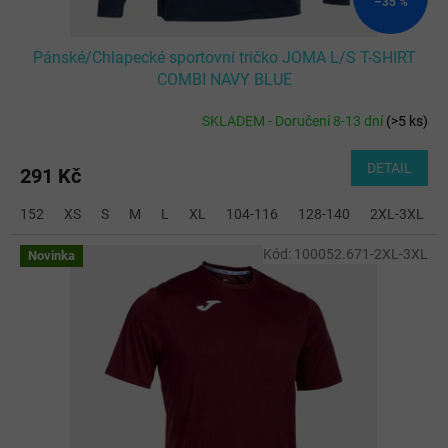
–35 %
Pánské/Chlapecké sportovní tričko JOMA L/S T-SHIRT
COMBI NAVY BLUE
SKLADEM - Doručení 8-13 dní
(
>5 ks
)
DETAIL
291 Kč
152
XS
S
M
L
XL
104-116
128-140
2XL-3XL
Kód:
100052.671-2XL-3XL
Novinka