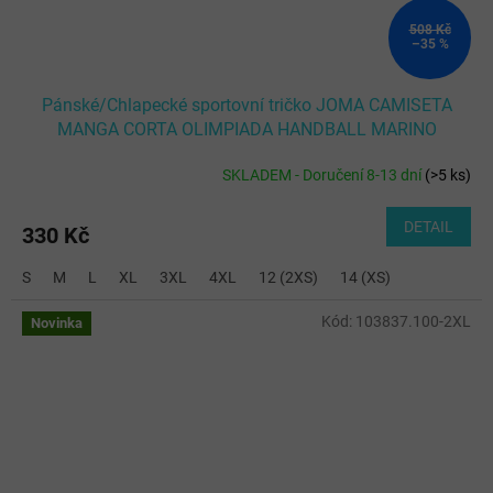
508 Kč
–35 %
Pánské/Chlapecké sportovní tričko JOMA CAMISETA
MANGA CORTA OLIMPIADA HANDBALL MARINO
SKLADEM - Doručení 8-13 dní
(
>5 ks
)
DETAIL
330 Kč
S
M
L
XL
3XL
4XL
12 (2XS)
14 (XS)
Kód:
103837.100-2XL
Novinka