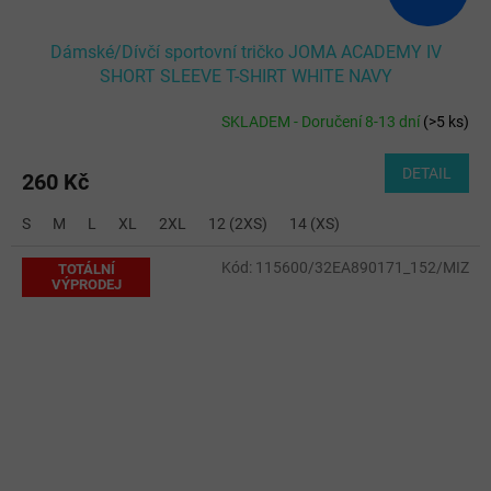
Dámské/Dívčí sportovní tričko JOMA ACADEMY IV
SHORT SLEEVE T-SHIRT WHITE NAVY
SKLADEM - Doručení 8-13 dní
(
>5 ks
)
DETAIL
260 Kč
S
M
L
XL
2XL
12 (2XS)
14 (XS)
Kód:
115600/32EA890171_152/MIZ
TOTÁLNÍ
VÝPRODEJ