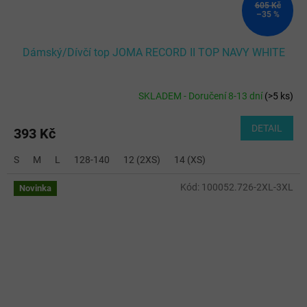
605 Kč
–35 %
Dámský/Dívčí top JOMA RECORD II TOP NAVY WHITE
SKLADEM - Doručení 8-13 dní
(
>5 ks
)
DETAIL
393 Kč
S
M
L
128-140
12 (2XS)
14 (XS)
Kód:
100052.726-2XL-3XL
Novinka