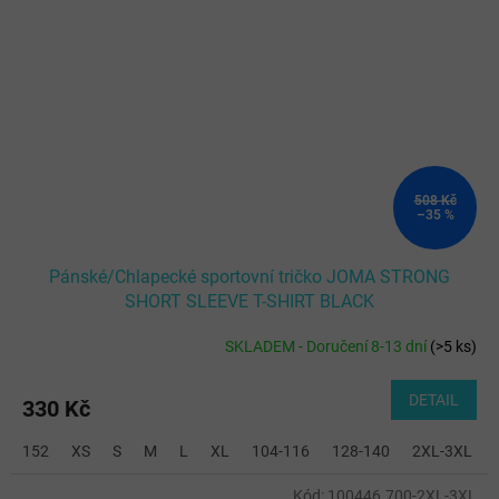
508 Kč
–35 %
Pánské/Chlapecké sportovní tričko JOMA STRONG
SHORT SLEEVE T-SHIRT BLACK
SKLADEM - Doručení 8-13 dní
(
>5 ks
)
DETAIL
330 Kč
152
XS
S
M
L
XL
104-116
128-140
2XL-3XL
Kód:
100446.700-2XL-3XL