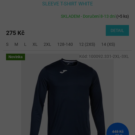
SLEEVE T-SHIRT WHITE
SKLADEM - Doručení 8-13 dní
(
>5 ks
)
DETAIL
275 Kč
S
M
L
XL
2XL
128-140
12 (2XS)
14 (XS)
Kód:
100092.331-2XL-3XL
Novinka
448 Kč