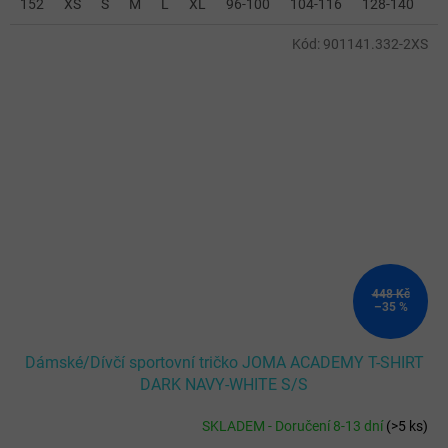
152
XS
S
M
L
XL
96-100
104-116
128-140
2
Kód:
901141.332-2XS
448 Kč
–35 %
Dámské/Dívčí sportovní tričko JOMA ACADEMY T-SHIRT
DARK NAVY-WHITE S/S
SKLADEM - Doručení 8-13 dní
(
>5 ks
)