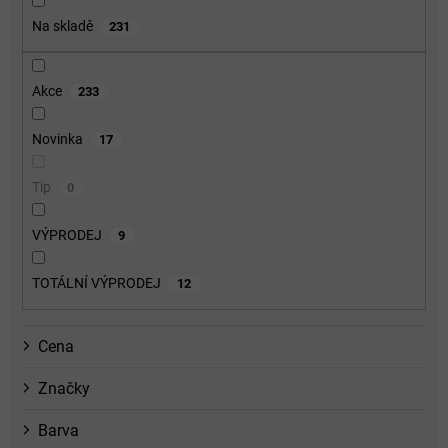
o
Na skladě
231
d
u
k
Akce
233
t
ů
Novinka
17
Tip
0
VÝPRODEJ
9
TOTÁLNÍ VÝPRODEJ
12
Cena
Značky
Barva