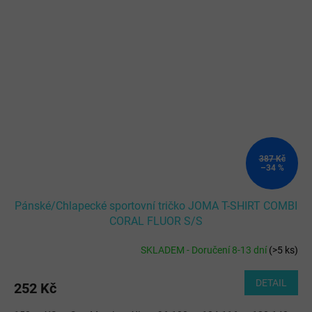
387 Kč
–34 %
Pánské/Chlapecké sportovní tričko JOMA T-SHIRT COMBI
CORAL FLUOR S/S
SKLADEM - Doručení 8-13 dní
(
>5 ks
)
DETAIL
252 Kč