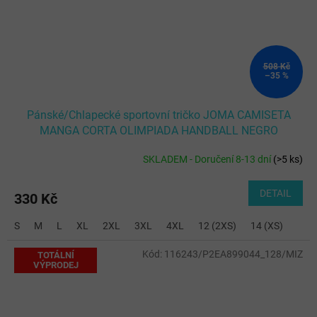
508 Kč
–35 %
Pánské/Chlapecké sportovní tričko JOMA CAMISETA
MANGA CORTA OLIMPIADA HANDBALL NEGRO
SKLADEM - Doručení 8-13 dní
(
>5 ks
)
DETAIL
330 Kč
S
M
L
XL
2XL
3XL
4XL
12 (2XS)
14 (XS)
Kód:
116243/P2EA899044_128/MIZ
TOTÁLNÍ
VÝPRODEJ