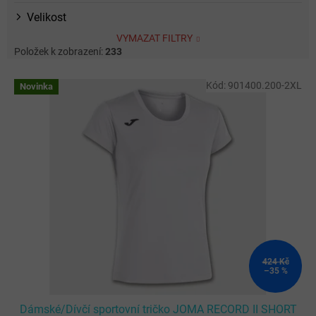
Velikost
VYMAZAT FILTRY
Položek k zobrazení:
233
V
Kód:
901400.200-2XL
Novinka
ý
p
i
s
p
r
o
d
u
k
t
ů
424 Kč
–35 %
Dámské/Dívčí sportovní tričko JOMA RECORD II SHORT