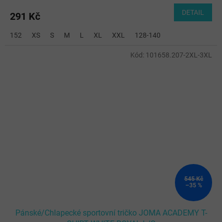
DETAIL
291 Kč
152
XS
S
M
L
XL
XXL
128-140
Kód:
101658.207-2XL-3XL
545 Kč
–35 %
Pánské/Chlapecké sportovní tričko JOMA ACADEMY T-