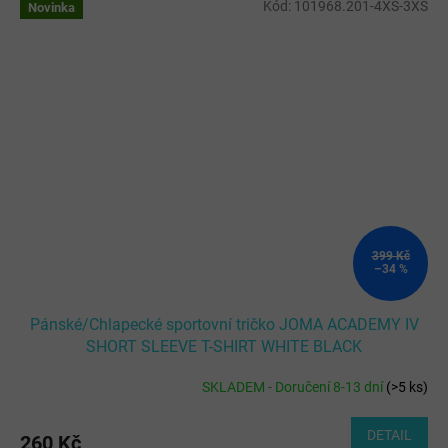
Kód:
101968.201-4XS-3XS
Novinka
399 Kč
–34 %
Pánské/Chlapecké sportovní tričko JOMA ACADEMY IV
SHORT SLEEVE T-SHIRT WHITE BLACK
SKLADEM - Doručení 8-13 dní
(
>5 ks
)
DETAIL
260 Kč