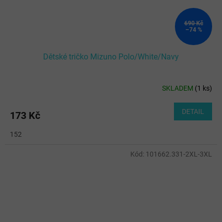
690 Kč
–74 %
Dětské tričko Mizuno Polo/White/Navy
SKLADEM
(
1 ks
)
DETAIL
173 Kč
152
Kód:
101662.331-2XL-3XL