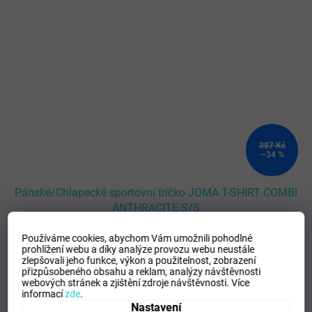
387 Kč
–34 %
Pánské/Chlapecké sportovní tričko JOMA T-SHIRT COMBI
ANTHRACITE S/S
SKLADEM - Doručení 8-13 dní
(
>5 ks
)
Používáme cookies, abychom Vám umožnili pohodlné
prohlížení webu a díky analýze provozu webu neustále
zlepšovali jeho funkce, výkon a použitelnost,
zobrazení
DETAIL
přizpůsobeného obsahu a reklam, analýzy návštěvnosti
252 Kč
webových stránek a zjištění zdroje návštěvnosti.
Více
informací
zde
.
XS
S
L
XL
96-100
104-116
128-140
Nastavení