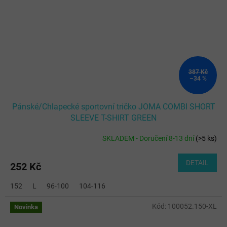
387 Kč
–34 %
Pánské/Chlapecké sportovní tričko JOMA COMBI SHORT
SLEEVE T-SHIRT GREEN
SKLADEM - Doručení 8-13 dní
(
>5 ks
)
DETAIL
252 Kč
152
L
96-100
104-116
Kód:
100052.150-XL
Novinka