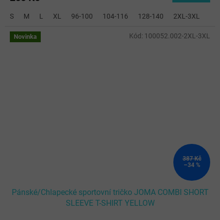
S
M
L
XL
96-100
104-116
128-140
2XL-3XL
Kód:
100052.002-2XL-3XL
Novinka
387 Kč
–34 %
Pánské/Chlapecké sportovní tričko JOMA COMBI SHORT
SLEEVE T-SHIRT YELLOW