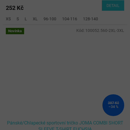
DETAIL
252 Kč
XS
S
L
XL
96-100
104-116
128-140
Kód:
100052.560-2XL-3XL
Novinka
387 Kč
–34 %
Pánské/Chlapecké sportovní tričko JOMA COMBI SHORT
SLEEVE T-SHIRT FUCHSIA