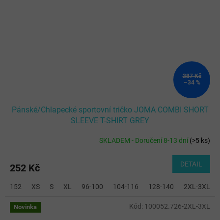
387 Kč
–34 %
Pánské/Chlapecké sportovní tričko JOMA COMBI SHORT
SLEEVE T-SHIRT GREY
SKLADEM - Doručení 8-13 dní
(
>5 ks
)
DETAIL
252 Kč
152
XS
S
XL
96-100
104-116
128-140
2XL-3XL
Kód:
100052.726-2XL-3XL
Novinka