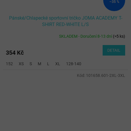
–35 %
Pánské/Chlapecké sportovní tričko JOMA ACADEMY T-
SHIRT RED-WHITE L/S
SKLADEM - Doručení 8-13 dní
(
>5 ks
)
DETAIL
354 Kč
152
XS
S
M
L
XL
128-140
Kód:
101658.601-2XL-3XL