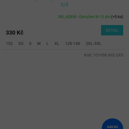
S/S
SKLADEM - Doručení 8-13 dní
(
>5 ks
)
DETAIL
330 Kč
152
XS
S
M
L
XL
128-140
2XL-3XL
Kód:
101658.602-2XS
545 Kč