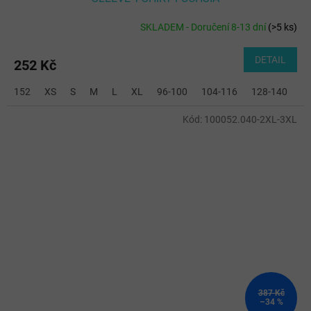
SKLADEM - Doručení 8-13 dní
(
>5 ks
)
DETAIL
252 Kč
152
XS
S
M
L
XL
96-100
104-116
128-140
2
Kód:
100052.040-2XL-3XL
387 Kč
–34 %