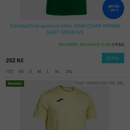
387 Kč
–34 %
Dámské/Dívčí sportovní tričko JOMA COMBI WOMAN
SHIRT GREEN S/S
SKLADEM - Doručení 8-13 dní
(
>5 ks
)
DETAIL
252 Kč
152
XS
S
M
L
XL
2XL
Kód:
100052.002-2XL-3XL
Novinka