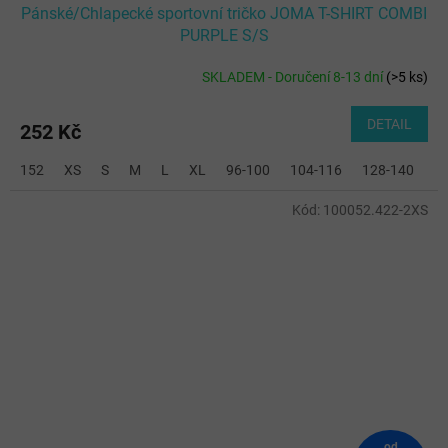
Pánské/Chlapecké sportovní tričko JOMA T-SHIRT COMBI
PURPLE S/S
SKLADEM - Doručení 8-13 dní
(
>5 ks
)
DETAIL
252 Kč
152
XS
S
M
L
XL
96-100
104-116
128-140
2
Kód:
100052.422-2XS
od