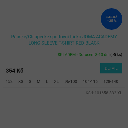
545 Kč
–35 %
Pánské/Chlapecké sportovní tričko JOMA ACADEMY
LONG SLEEVE T-SHIRT RED BLACK
SKLADEM - Doručení 8-13 dní
(
>5 ks
)
DETAIL
354 Kč
152
XS
S
M
L
XL
96-100
104-116
128-140
2
Kód:
101658.332-XL