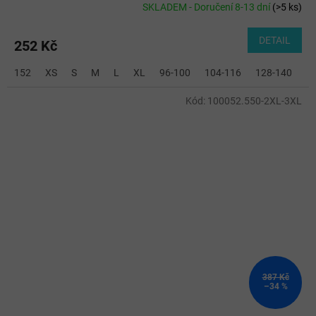
SKLADEM - Doručení 8-13 dní
(
>5 ks
)
DETAIL
252 Kč
152
XS
S
M
L
XL
96-100
104-116
128-140
2
Kód:
100052.550-2XL-3XL
387 Kč
–34 %