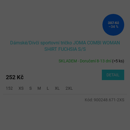
387 Kč
–34 %
Dámské/Dívčí sportovní tričko JOMA COMBI WOMAN
SHIRT FUCHSIA S/S
SKLADEM - Doručení 8-13 dní
(
>5 ks
)
DETAIL
252 Kč
152
XS
S
M
L
XL
2XL
Kód:
900248.671-2XS