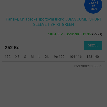
252 Kč
až
–34 %
Pánské/Chlapecké sportovní tričko JOMA COMBI SHORT
SLEEVE T-SHIRT GREEN
SKLADEM - Doručení 8-13 dní
(
>5 ks
)
DETAIL
252 Kč
152
XS
S
M
L
XL
96-100
104-116
128-140
Kód:
900248.500-S