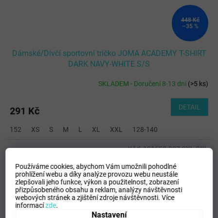
448 Kč
–35 %
Dámské/Dívčí sportovní tričko JOMA ACADEMY T-SHIRT
DARK NAVY-WHITE S/S
SKLADEM - Doručení 8-13 dní
(
>5 ks
)
DETAIL
291 Kč
152
XS
S
M
L
XL
XXL
128-140
Kód:
101658.207-2XL-3XL
Používáme cookies, abychom Vám umožnili pohodlné
prohlížení webu a díky analýze provozu webu neustále
zlepšovali jeho funkce, výkon a použitelnost,
zobrazení
přizpůsobeného obsahu a reklam, analýzy návštěvnosti
webových stránek a zjištění zdroje návštěvnosti.
Více
informací
zde
.
Nastavení