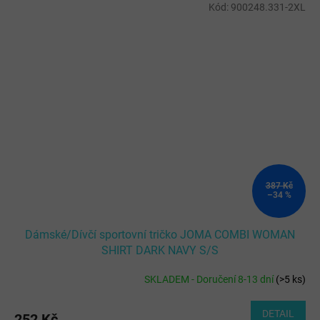
Kód:
900248.331-2XL
387 Kč
–34 %
Dámské/Dívčí sportovní tričko JOMA COMBI WOMAN
SHIRT DARK NAVY S/S
SKLADEM - Doručení 8-13 dní
(
>5 ks
)
DETAIL
252 Kč