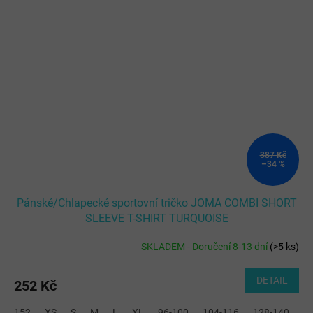
387 Kč
–34 %
Pánské/Chlapecké sportovní tričko JOMA COMBI SHORT
SLEEVE T-SHIRT TURQUOISE
SKLADEM - Doručení 8-13 dní
(
>5 ks
)
DETAIL
252 Kč
152
XS
S
M
L
XL
96-100
104-116
128-140
2