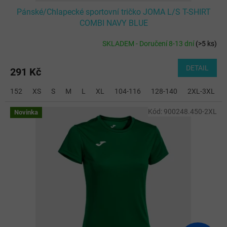
Pánské/Chlapecké sportovní tričko JOMA L/S T-SHIRT
COMBI NAVY BLUE
SKLADEM - Doručení 8-13 dní
(
>5 ks
)
DETAIL
291 Kč
152
XS
S
M
L
XL
104-116
128-140
2XL-3XL
Kód:
900248.450-2XL
Novinka