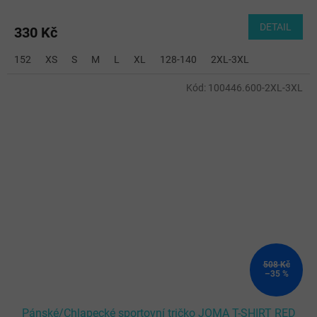
DETAIL
330 Kč
152
XS
S
M
L
XL
128-140
2XL-3XL
Kód:
100446.600-2XL-3XL
508 Kč
–35 %
Pánské/Chlapecké sportovní tričko JOMA T-SHIRT RED