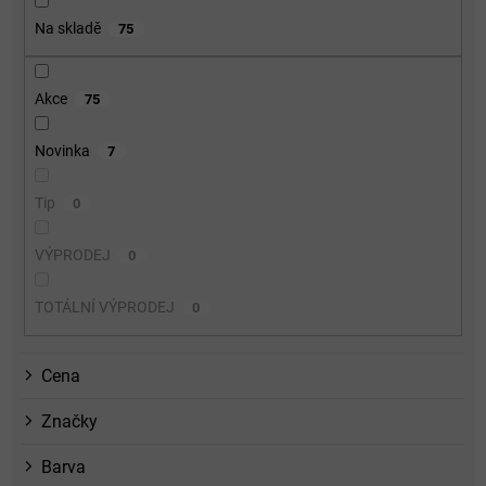
o
Na skladě
75
d
u
k
Akce
75
t
ů
Novinka
7
Tip
0
VÝPRODEJ
0
TOTÁLNÍ VÝPRODEJ
0
Cena
Značky
Barva