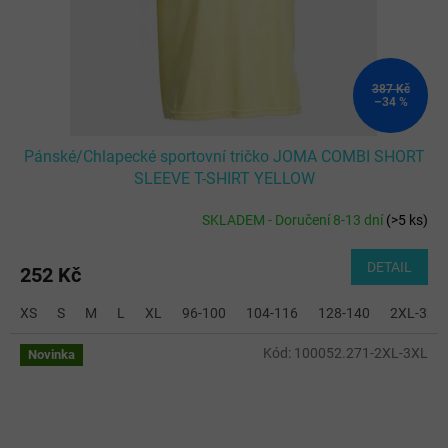
387 Kč
–34 %
Pánské/Chlapecké sportovní tričko JOMA COMBI SHORT
SLEEVE T-SHIRT YELLOW
SKLADEM - Doručení 8-13 dní
(
>5 ks
)
DETAIL
252 Kč
XS
S
M
L
XL
96-100
104-116
128-140
2XL-3XL
Kód:
100052.271-2XL-3XL
Novinka