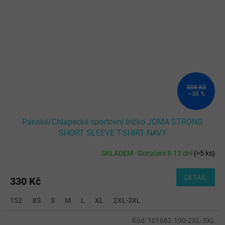
508 Kč
–35 %
Pánské/Chlapecké sportovní tričko JOMA STRONG
SHORT SLEEVE T-SHIRT NAVY
SKLADEM - Doručení 8-13 dní
(
>5 ks
)
DETAIL
330 Kč
152
XS
S
M
L
XL
2XL-3XL
Kód:
101662.100-2XL-3XL