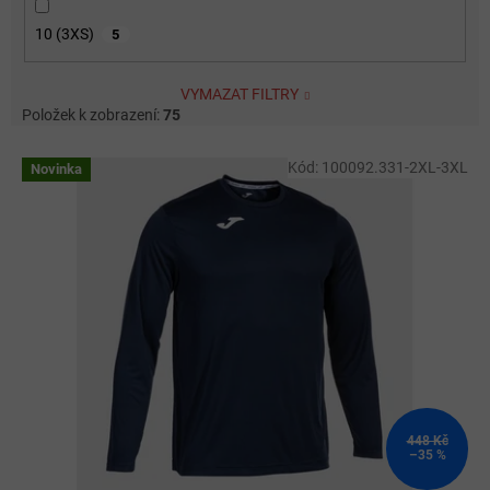
10 (3XS)
5
VYMAZAT FILTRY
Položek k zobrazení:
75
V
Kód:
100092.331-2XL-3XL
Novinka
ý
p
i
s
p
r
o
d
u
k
t
ů
448 Kč
–35 %