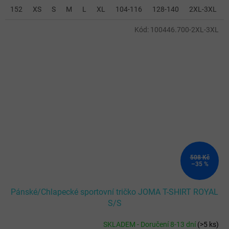
152
XS
S
M
L
XL
104-116
128-140
2XL-3XL
Kód:
100446.700-2XL-3XL
508 Kč
–35 %
Pánské/Chlapecké sportovní tričko JOMA T-SHIRT ROYAL
S/S
SKLADEM - Doručení 8-13 dní
(
>5 ks
)