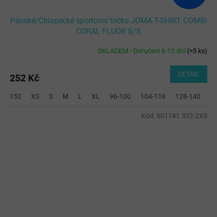
Pánské/Chlapecké sportovní tričko JOMA T-SHIRT COMBI
CORAL FLUOR S/S
SKLADEM - Doručení 8-13 dní
(
>5 ks
)
DETAIL
252 Kč
152
XS
S
M
L
XL
96-100
104-116
128-140
2
Kód:
901141.332-2XS