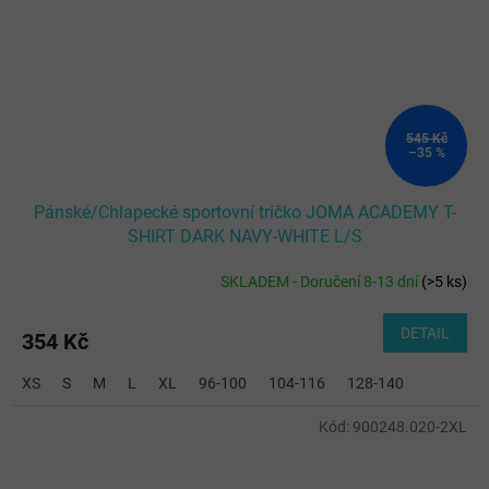
545 Kč
–35 %
Pánské/Chlapecké sportovní tričko JOMA ACADEMY T-
SHIRT DARK NAVY-WHITE L/S
SKLADEM - Doručení 8-13 dní
(
>5 ks
)
DETAIL
354 Kč
XS
S
M
L
XL
96-100
104-116
128-140
Kód:
900248.020-2XL