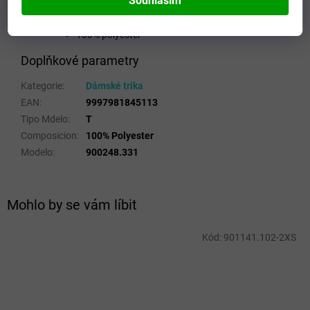
Souhlasím
Volnost pohybu
Typ střihu: polopřiléhavý
100% polyester
Doplňkové parametry
Kategorie
:
Dámské trika
EAN
:
9997981845113
Tipo Mdelo
:
T
Composicion
:
100% Polyester
Modelo
:
900248.331
Mohlo by se vám líbit
Kód:
901141.102-2XS