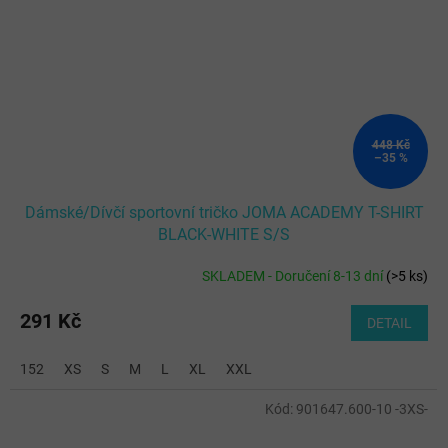
448 Kč
–35 %
Dámské/Dívčí sportovní tričko JOMA ACADEMY T-SHIRT
BLACK-WHITE S/S
SKLADEM - Doručení 8-13 dní
(
>5 ks
)
291 Kč
DETAIL
152
XS
S
M
L
XL
XXL
Kód:
901647.600-10 -3XS-