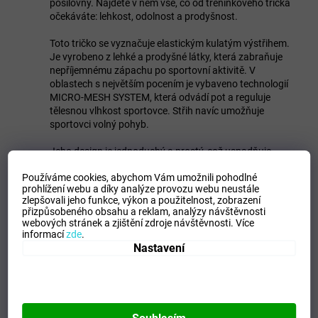
posilovny. Najdete v něm vše, co od tréninkového trička
očekáváte: lehkost, odolnost a prodyšnost.
Toto tričko se vyznačuje elastickým kulatým výstřihem.
Je vyrobeno z lehké a prodyšné látky, která zabraňuje
nepříjemnému zápachu po sportovní aktivitě. V
oblastech s největším pocením je vybaveno technologií
MICRO-MESH SYSTEM, která odvádí pot a reguluje
tělesnou vlhkost sportovce. Střih navíc umožňuje
sportovci volný pohyb.
Jeho design je jednoduchý a prostý, což usnadňuje
kombinování s dalším oblečením. Základní kousek
Používáme cookies, abychom Vám umožnili pohodlné
šatníku každého sportovce.
prohlížení webu a díky analýze provozu webu neustále
zlepšovali jeho funkce, výkon a použitelnost,
zobrazení
Sítotiskem potisknuté logo Joma.
přizpůsobeného obsahu a reklam, analýzy návštěvnosti
webových stránek a zjištění zdroje návštěvnosti.
Více
Charakteristiky
informací
zde
.
Krátký rukáv
Nastavení
Kulatý výstřih
Prodyšná lehká tkanina
Obsahuje technologii Micro-Mesh v oblastech s
vysokým pocením
Omezuje nepříjemné pachy