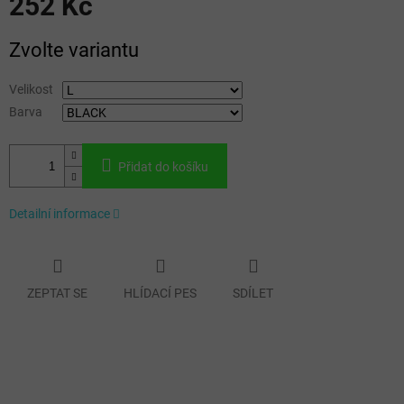
252 Kč
Měrná
Zvolte variantu
cena:
Velikost
Barva
Přidat do košíku
Detailní informace
ZEPTAT SE
HLÍDACÍ PES
SDÍLET