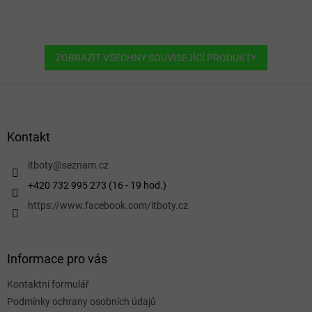
ZOBRAZIT VŠECHNY SOUVISEJÍCÍ PRODUKTY
Z
á
p
a
Kontakt
t
í
itboty
@
seznam.cz
+420 732 995 273 (16 - 19 hod.)
https://www.facebook.com/itboty.cz
Informace pro vás
Kontaktní formulář
Podmínky ochrany osobních údajů