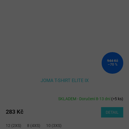
944 Kč
–70 %
JOMA T-SHIRT ELITE IX
SKLADEM - Doručení 8-13 dní
(
>5 ks
)
283 Kč
DETAIL
12 (2XS)
8 (4XS)
10 (3XS)