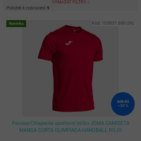
VYMAZAT FILTRY
Položek k zobrazení:
9
V
Kód:
103837.600-2XL
Novinka
ý
p
i
s
p
r
o
d
u
k
t
ů
508 Kč
–35 %
Pánské/Chlapecké sportovní tričko JOMA CAMISETA
MANGA CORTA OLIMPIADA HANDBALL ROJO