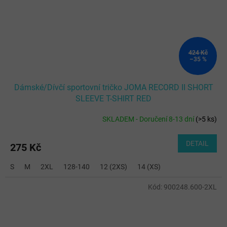
424 Kč
–35 %
Dámské/Dívčí sportovní tričko JOMA RECORD II SHORT
SLEEVE T-SHIRT RED
SKLADEM - Doručení 8-13 dní
(
>5 ks
)
DETAIL
275 Kč
S
M
2XL
128-140
12 (2XS)
14 (XS)
Kód:
900248.600-2XL