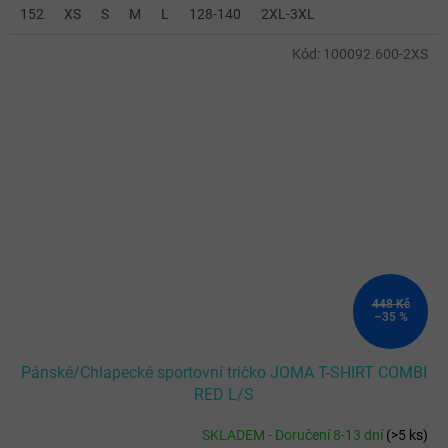
152
XS
S
M
L
128-140
2XL-3XL
Kód:
100092.600-2XS
448 Kč
–35 %
Pánské/Chlapecké sportovní tričko JOMA T-SHIRT COMBI
RED L/S
SKLADEM - Doručení 8-13 dní
(
>5 ks
)