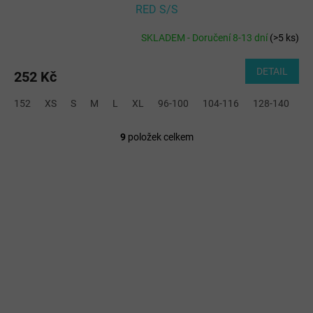
RED S/S
SKLADEM - Doručení 8-13 dní
(
>5 ks
)
DETAIL
252 Kč
152
XS
S
M
L
XL
96-100
104-116
128-140
2
9
položek celkem
O
v
l
á
d
a
c
í
p
r
v
k
y