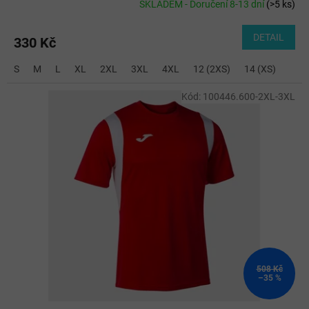
SKLADEM - Doručení 8-13 dní
(
>5 ks
)
DETAIL
330 Kč
S
M
L
XL
2XL
3XL
4XL
12 (2XS)
14 (XS)
Kód:
100446.600-2XL-3XL
508 Kč
–35 %