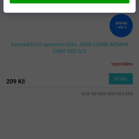
375 Kč
–44 %
Dámské/Dívčí sportovní tričko JOMA COMBI WOMAN
SHIRT RED S/S
Vyprodáno
DETAIL
209 Kč
Kód:
901400.600-4XS-3XS