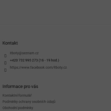
Z
á
p
a
Kontakt
t
í
itboty
@
seznam.cz
+420 732 995 273 (16 - 19 hod.)
https://www.facebook.com/itboty.cz
Informace pro vás
Kontaktní formulář
Podmínky ochrany osobních údajů
Obchodní podmínky