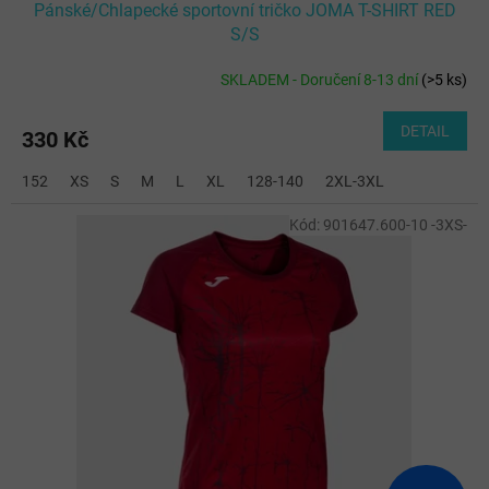
Pánské/Chlapecké sportovní tričko JOMA T-SHIRT RED
S/S
SKLADEM - Doručení 8-13 dní
(
>5 ks
)
DETAIL
330 Kč
152
XS
S
M
L
XL
128-140
2XL-3XL
Kód:
901647.600-10 -3XS-