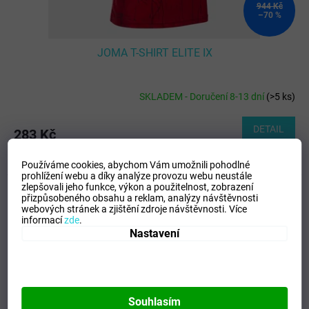
944 Kč
–70 %
JOMA T-SHIRT ELITE IX
SKLADEM - Doručení 8-13 dní
(
>5 ks
)
DETAIL
283 Kč
12 (2XS)
8 (4XS)
10 (3XS)
Používáme cookies, abychom Vám umožnili pohodlné
prohlížení webu a díky analýze provozu webu neustále
zlepšovali jeho funkce, výkon a použitelnost,
zobrazení
Kód:
107385/900248.600-XL/RED
TOTÁLNÍ
přizpůsobeného obsahu a reklam, analýzy návštěvnosti
VÝPRODEJ
webových stránek a zjištění zdroje návštěvnosti.
Více
informací
zde
.
Nastavení
Souhlasím