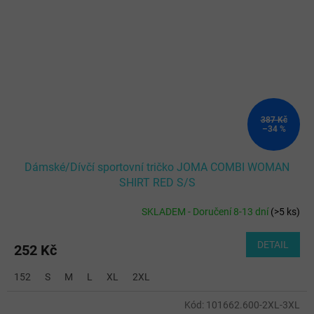
387 Kč
–34 %
Dámské/Dívčí sportovní tričko JOMA COMBI WOMAN
SHIRT RED S/S
SKLADEM - Doručení 8-13 dní
(
>5 ks
)
DETAIL
252 Kč
152
S
M
L
XL
2XL
Kód:
101662.600-2XL-3XL