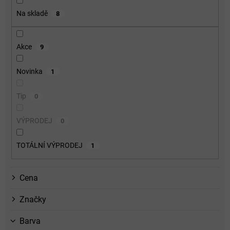
o
Na skladě
8
d
u
k
Akce
9
t
ů
Novinka
1
Tip
0
VÝPRODEJ
0
TOTÁLNÍ VÝPRODEJ
1
Cena
Značky
Barva