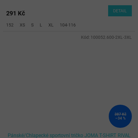
DETAIL
291 Kč
152
XS
S
L
XL
104-116
Kód:
100052.600-2XL-3XL
387 Kč
–34 %
Pánské/Chlapecké sportovní tričko JOMA T-SHIRT RIVAL