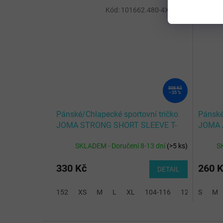
Kód:
101662.480-4XS-3XS
508 Kč
–35 %
Pánské/Chlapecké sportovní tričko
Pánské
JOMA STRONG SHORT SLEEVE T-
JOMA 
SHIRT GREEN
T-SHI
SKLADEM - Doručení 8-13 dní
(
>5 ks
)
S
330 Kč
260 
DETAIL
152
XS
M
L
XL
104-116
128-140
S
M
2