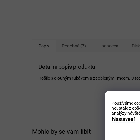
Popis
Podobné (7)
Hodnocení
Dis
Detailní popis produktu
Košile s dlouhým rukávem a zaobleným límcem. S tec
Používáme coo
neustále zlepš
analýzy návště
Nastavení
Mohlo by se vám líbit