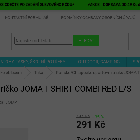
E ODEČTE PO ZADÁNÍ SLEVOVÉHO KÓDU⚡ ------- ⚡AKCE - DOPRAVA OD 49 Kč do v
KONTAKTNÍ FORMULÁŘ
PODMÍNKY OCHRANY OSOBNÍCH ÚDAJŮ
HLEDAT
ATOHY, TAŠKY, ŠKOLNÍ POTŘEBY
OUTDOOR, CAMPING
SP
ké oblečení
Trika
Pánské/Chlapecké sportovní tričko JOMA 
tričko JOMA T-SHIRT COMBI RED L/S
ka:
JOMA
448 Kč
–35 %
291 Kč
Měrná
Zvolte variantu