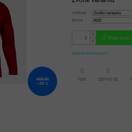
cena:
Velikost
Barva
Přidat do koš
Detailní informace
448 Kč
TISK
ZEPTAT SE
H
–35 %