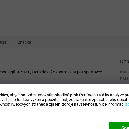
kuze
Značka
Dop
hnologií DRY MX, která dokáže kontrolovat pot sportovce.
Kate
EAN
:
Tipo
Comp
kies, abychom Vám umožnili pohodlné prohlížení webu a díky analýze p
ovali jeho funkce, výkon a použitelnost,
zobrazení přizpůsobeného obsahu
Mode
vnosti webových stránek a zjištění zdroje návštěvnosti.
Více informací
z
Sou