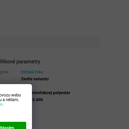
lňkové parametry
gorie
:
Dětská trika
Zvolte variantu
 Mdelo
:
T
osicion
:
100% Interlokový polyester
rovozu webu
 a reklam,
lo
:
100092.600
de
.
hlasím