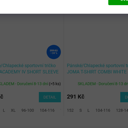
Kód:
101968.342-6XS-5XS
Kód:
100092.
399 Kč
–34 %
/Chlapecké sportovní tričko
Pánské/Chlapecké sportovní t
ACADEMY IV SHORT SLEEVE
JOMA T-SHIRT COMBI WHITE 
RT NAVY FLUOR TURQUOISE
KLADEM - Doručení 8-13 dní
(
>5 ks
)
SKLADEM - Doručení 8-13 d
Kč
291 Kč
DETAIL
D
XL-3XL
L
XL
96-100
104-116
128-140
152
S
2XL-3XL
L
104-116
128-1