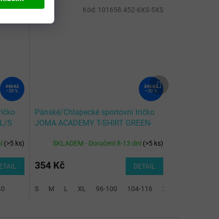
200-2XS
Kód:
101658.452-6XS-5XS
Další
448 Kč
545 Kč
produkt
–35 %
–35 %
ričko
Pánské/Chlapecké sportovní tričko
L/S
JOMA ACADEMY T-SHIRT GREEN-
WHITE L/S
ní
(
>5 ks
)
SKLADEM - Doručení 8-13 dní
(
>5 ks
)
354 Kč
ETAIL
DETAIL
40
S
M
L
XL
96-100
104-116
2XL-3XL