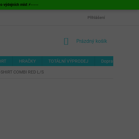
ýdejních míst ⚡-----
OBCHODNÍ PODMÍNKY
ODSTOUPENÍ OD SMLOUVY
Přihlášení
FORMUL
NÁKUPNÍ
Prázdný košík
KOŠÍK
ORT
HRAČKY
TOTÁLNÍ VÝPRODEJ
Doprava a platba
T-SHIRT COMBI RED L/S