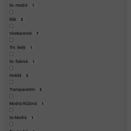
Sv. modrá
1
Bílá
2
Vícebarevné
7
Tm. šedý
1
Sv. fialová
1
Hnědá
2
Transparentní
3
Modrá/Růžová
1
Sv.Modrá
1