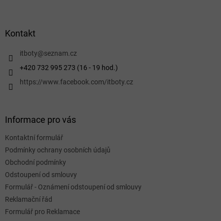
Z
á
p
a
Kontakt
t
í
itboty
@
seznam.cz
+420 732 995 273 (16 - 19 hod.)
https://www.facebook.com/itboty.cz
Informace pro vás
Kontaktní formulář
Podmínky ochrany osobních údajů
Obchodní podmínky
Odstoupení od smlouvy
Formulář - Oznámení odstoupení od smlouvy
Reklamační řád
Formulář pro Reklamace