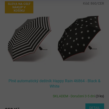
V
Kód:
860/CER
SLEVA NA CELÝ
ý
NÁKUP V
KOŠÍKU
p
i
s
p
r
o
d
u
k
t
ů
Plně automatický deštník Happy Rain 46864 - Black &
White
SKLADEM - Doručení 3-5 dní
(
3 ks
)
DETAIL