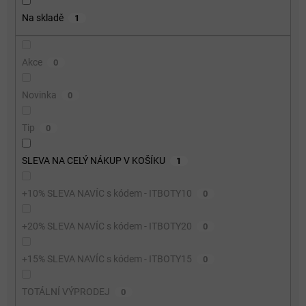
o
Na skladě
1
d
u
k
Akce
0
t
ů
Novinka
0
Tip
0
SLEVA NA CELÝ NÁKUP V KOŠÍKU
1
+10% SLEVA NAVÍC s kódem - ITBOTY10
0
+20% SLEVA NAVÍC s kódem - ITBOTY20
0
+15% SLEVA NAVÍC s kódem - ITBOTY15
0
TOTÁLNÍ VÝPRODEJ
0