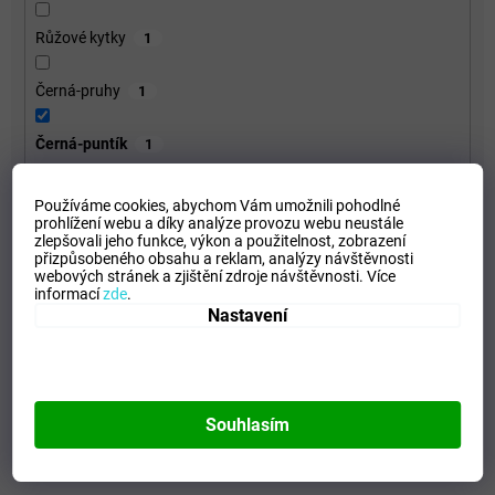
Růžové kytky
1
Černá-pruhy
1
Černá-puntík
1
Používáme cookies, abychom Vám umožnili pohodlné
Licence
prohlížení webu a díky analýze provozu webu neustále
zlepšovali jeho funkce, výkon a použitelnost,
zobrazení
přizpůsobeného obsahu a reklam, analýzy návštěvnosti
Materiál
webových stránek a zjištění zdroje návštěvnosti.
Více
informací
zde
.
Pohlaví
Nastavení
Typ
Výrobce
Souhlasím
VYMAZAT FILTRY
Položek k zobrazení:
1