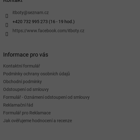
t
í
itboty
@
seznam.cz
+420 732 995 273 (16 - 19 hod.)
https://www.facebook.com/itboty.cz
Informace pro vás
Kontaktní formulář
Podmínky ochrany osobních údajů
Obchodní podmínky
Odstoupení od smlouvy
Formulář - Oznámení odstoupení od smlouvy
Reklamační řád
Formulář pro Reklamace
Jak ověřujeme hodnocení a recenze