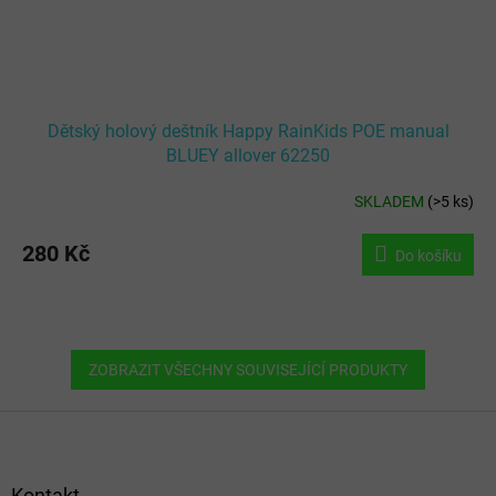
Dětský holový deštník Happy RainKids POE manual
BLUEY allover 62250
SKLADEM
(
>5 ks
)
280 Kč
Do košíku
ZOBRAZIT VŠECHNY SOUVISEJÍCÍ PRODUKTY
Z
á
p
a
Kontakt