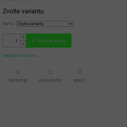
Měrná
Zvolte variantu
cena:
Barva
Přidat do košíku
Detailní informace
ZEPTAT SE
HLÍDACÍ PES
SDÍLET