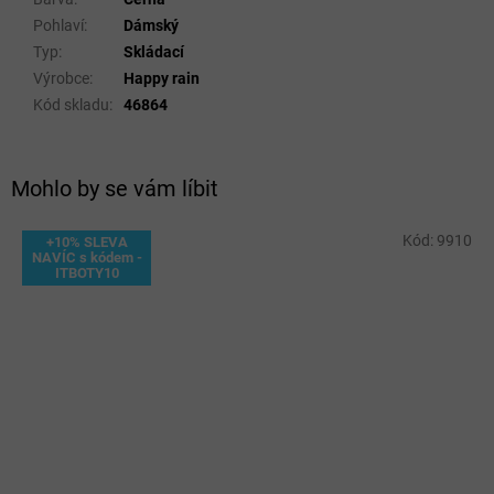
Pohlaví
:
Dámský
Typ
:
Skládací
Výrobce
:
Happy rain
Kód skladu
:
46864
Mohlo by se vám líbit
Kód:
9910
+10% SLEVA
NAVÍC s kódem -
ITBOTY10