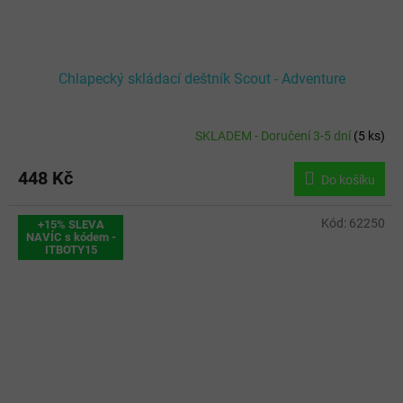
Chlapecký skládací deštník Scout - Adventure
SKLADEM - Doručení 3-5 dní
(
5 ks
)
448 Kč
Do košíku
Kód:
62250
+15% SLEVA
NAVÍC s kódem -
ITBOTY15