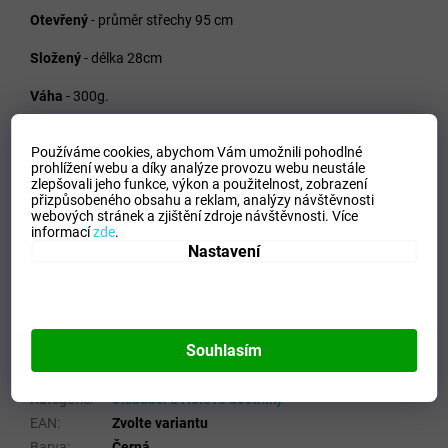
Otevřený
- průměr střechy 95 cm
Složený
- délka 28cm
Váha
- 300g.
Deštník má 7 dílů.
Používáme cookies, abychom Vám umožnili pohodlné
prohlížení webu a díky analýze provozu webu neustále
Pružnice měří 54 cm.
zlepšovali jeho funkce, výkon a použitelnost,
zobrazení
přizpůsobeného obsahu a reklam, analýzy návštěvnosti
Černá plastová rukojeť.
webových stránek a zjištění zdroje návštěvnosti.
Více
informací
zde
.
Potahová látka:
polyester
Nastavení
Barva:
černobílá - puntíky
černobílá - pruhy
Souhlasím
Doplňkové parametry
Kategorie
:
Skládací a Holové deštníky
EAN
:
Zvolte variantu
Barva
:
Černá