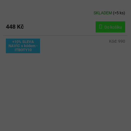
SKLADEM
(
>5 ks
)
448 Kč
Do košíku
Kód:
990
+10% SLEVA
NAVÍC s kódem -
ITBOTY10