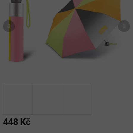
hvězdiček.
448 Kč
Měrná