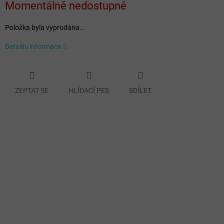
Momentálně nedostupné
cena:
Položka byla vyprodána…
Detailní informace
ZEPTAT SE
HLÍDACÍ PES
SDÍLET