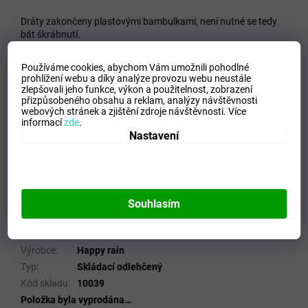
Dráty zakončeny plastovými bambulkami, není nutné se tedy
bát škrábnutí.
Váha deštníku 190 g, počet pružnic 8, délka pružnice 50 cm,
Používáme cookies, abychom Vám umožnili pohodlné
délka deštníku 23 cm, průměr střechy 90cm.
prohlížení webu a díky analýze provozu webu neustále
zlepšovali jeho funkce, výkon a použitelnost,
zobrazení
Potah je Polyester Pongee
přizpůsobeného obsahu a reklam, analýzy návštěvnosti
webových stránek a zjištění zdroje návštěvnosti.
Více
informací
zde
.
Doplňkové parametry
Nastavení
Kategorie
:
Skládací a Holové deštníky
Hmotnost
:
0.19 kg
EAN
:
4012428100398
Barva
:
Vícebarevné
Souhlasím
Pohlaví
:
Unisex
Typ
:
Skládací
Výrobce
:
Happy rain
Typ
:
Skládací odlehčený
Kód skladu
:
10039
Položka byla vyprodána…