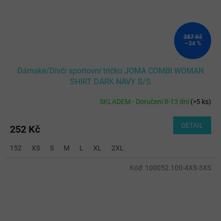
387 Kč
–34 %
Dámské/Dívčí sportovní tričko JOMA COMBI WOMAN
SHIRT DARK NAVY S/S
SKLADEM - Doručení 8-13 dní
(
>5 ks
)
DETAIL
252 Kč
152
XS
S
M
L
XL
2XL
Kód:
100052.100-4XS-3XS