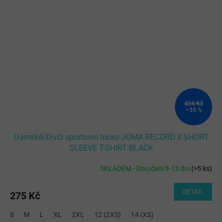
424 Kč
–35 %
Dámské/Dívčí sportovní tričko JOMA RECORD II SHORT
SLEEVE T-SHIRT BLACK
SKLADEM - Doručení 8-13 dní
(
>5 ks
)
DETAIL
275 Kč
S
M
L
XL
2XL
12 (2XS)
14 (XS)