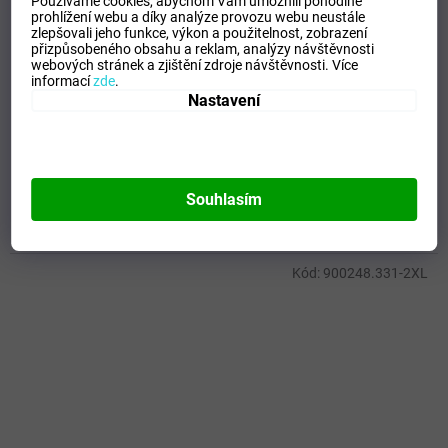
Používáme cookies, abychom Vám umožnili pohodlné
992 Kč
prohlížení webu a díky analýze provozu webu neustále
–34 %
zlepšovali jeho funkce, výkon a použitelnost,
zobrazení
přizpůsobeného obsahu a reklam, analýzy návštěvnosti
webových stránek a zjištění zdroje návštěvnosti.
Více
Pánské/Chlapecké brankářské tričko JOMA T-SHIRT
informací
zde
.
GOALKEEPER PROTECTION BLACK L/S
Nastavení
SKLADEM - Doručení 8-13 dní
(
>5 ks
)
DETAIL
645 Kč
Souhlasím
12-14
Kód:
900248.331-2XL