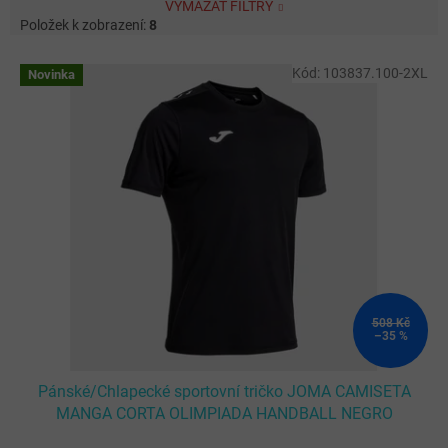
VYMAZAT FILTRY
Položek k zobrazení:
8
V
Kód:
103837.100-2XL
Novinka
ý
p
i
s
p
r
o
d
u
k
t
ů
508 Kč
–35 %
Pánské/Chlapecké sportovní tričko JOMA CAMISETA
MANGA CORTA OLIMPIADA HANDBALL NEGRO