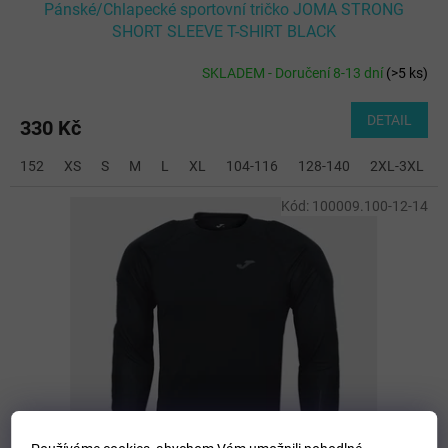
Pánské/Chlapecké sportovní tričko JOMA STRONG
SHORT SLEEVE T-SHIRT BLACK
SKLADEM - Doručení 8-13 dní
(
>5 ks
)
DETAIL
330 Kč
152
XS
S
M
L
XL
104-116
128-140
2XL-3XL
Kód:
100009.100-12-14