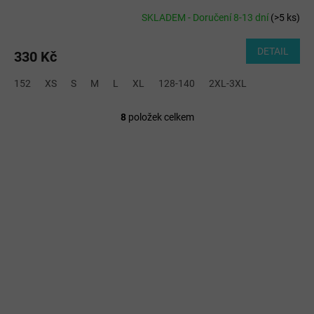
SKLADEM - Doručení 8-13 dní
(
>5 ks
)
DETAIL
330 Kč
152
XS
S
M
L
XL
128-140
2XL-3XL
8
položek celkem
O
v
l
á
d
a
c
í
p
r
v
k
y
v
ý