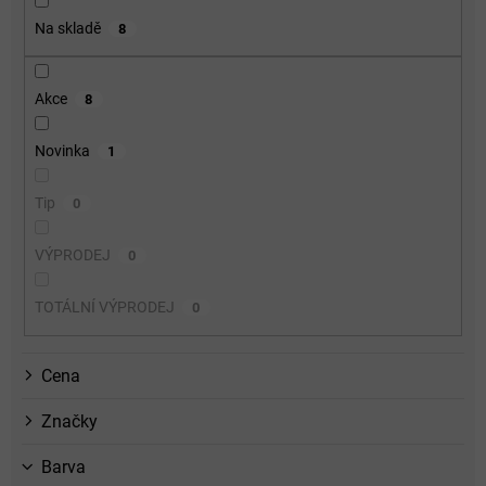
o
Na skladě
8
d
u
k
Akce
8
t
ů
Novinka
1
Tip
0
VÝPRODEJ
0
TOTÁLNÍ VÝPRODEJ
0
Cena
Značky
Barva