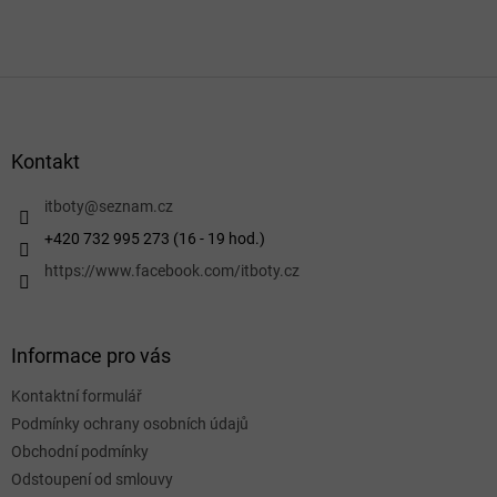
Z
á
p
a
Kontakt
t
í
itboty
@
seznam.cz
+420 732 995 273 (16 - 19 hod.)
https://www.facebook.com/itboty.cz
Informace pro vás
Kontaktní formulář
Podmínky ochrany osobních údajů
Obchodní podmínky
Odstoupení od smlouvy