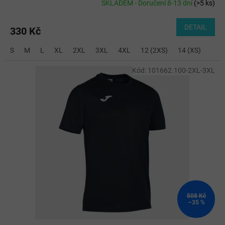
SKLADEM - Doručení 8-13 dní
(
>5 ks
)
DETAIL
330 Kč
S
M
L
XL
2XL
3XL
4XL
12 (2XS)
14 (XS)
Kód:
101662.100-2XL-3XL
508 Kč
–35 %