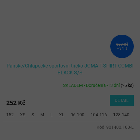
387 Kč
–34 %
Pánské/Chlapecké sportovní tričko JOMA T-SHIRT COMBI
BLACK S/S
SKLADEM - Doručení 8-13 dní
(
>5 ks
)
DETAIL
252 Kč
152
XS
S
M
L
XL
96-100
104-116
128-140
2
Kód:
901400.100-L