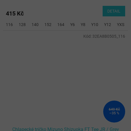
DETAIL
415 Kč
116
128
140
152
164
Y6
Y8
Y10
Y12
YXS
Kód:
32EA8B0505_116
640 Kč
–35 %
Chlapecké tričko Mizuno Shizuoka FT Tee JR / Grey