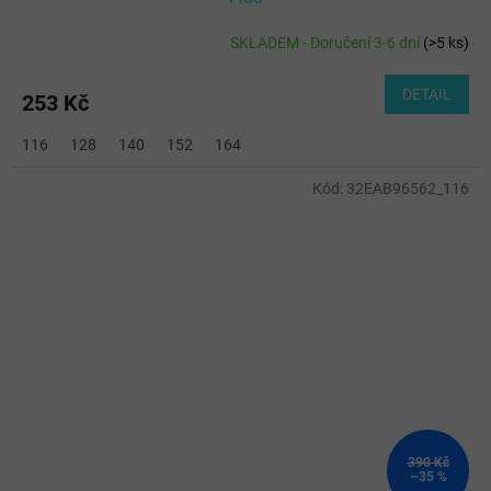
SKLADEM - Doručení 3-6 dní
(
>5 ks
)
DETAIL
253 Kč
116
128
140
152
164
Kód:
32EAB96562_116
390 Kč
–35 %