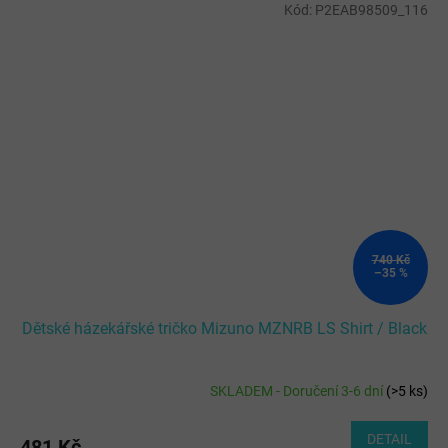
Kód:
P2EAB98509_116
740 Kč
–35 %
Dětské házekářské tričko Mizuno MZNRB LS Shirt / Black
SKLADEM - Doručení 3-6 dní
(
>5 ks
)
DETAIL
481 Kč