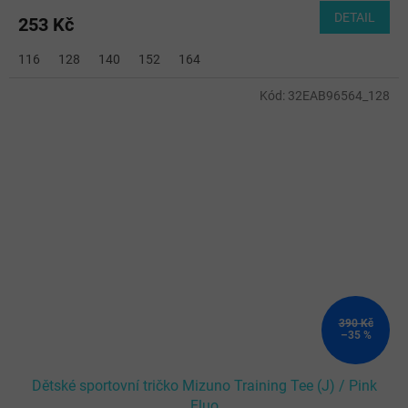
DETAIL
253 Kč
116
128
140
152
164
Kód:
32EAB96564_128
390 Kč
–35 %
Dětské sportovní tričko Mizuno Training Tee (J) / Pink
Fluo