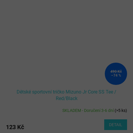
490 Kč
–74 %
Dětské sportovní tričko Mizuno Jr Core SS Tee /
Red/Black
SKLADEM - Doručení 3-6 dní
(
>5 ks
)
DETAIL
123 Kč