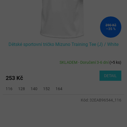
390 Kč
–35 %
Dětské sportovní tričko Mizuno Training Tee (J) / White
SKLADEM - Doručení 3-6 dní
(
>5 ks
)
DETAIL
253 Kč
116
128
140
152
164
Kód:
32EAB96544_116