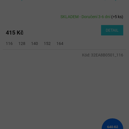
SKLADEM - Doručení 3-6 dní
(
>5 ks
)
DETAIL
415 Kč
116
128
140
152
164
Kód:
32EA8B0501_116
640 Kč