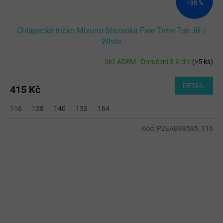
–35 %
Chlapecké tričko Mizuno Shizuoka Free Time Tee JR /
White
SKLADEM - Doručení 3-6 dní
(
>5 ks
)
DETAIL
415 Kč
116
128
140
152
164
Kód:
P2EAB98585_116