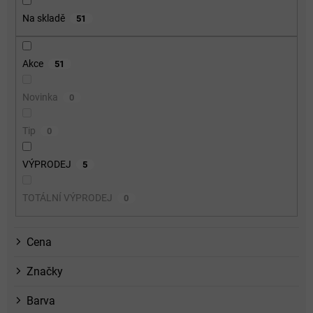
o
Na skladě
51
d
u
k
Akce
51
t
ů
Novinka
0
Tip
0
VÝPRODEJ
5
TOTÁLNÍ VÝPRODEJ
0
Cena
Značky
Barva