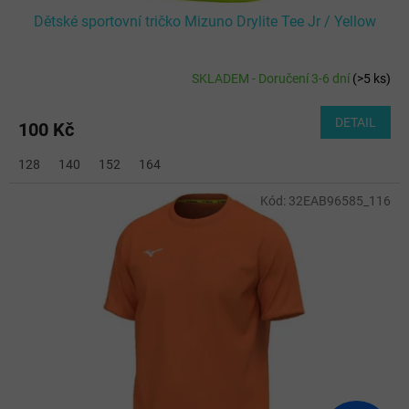
Dětské sportovní tričko Mizuno Drylite Tee Jr / Yellow
SKLADEM - Doručení 3-6 dní
(
>5 ks
)
DETAIL
100 Kč
128
140
152
164
Kód:
32EAB96585_116