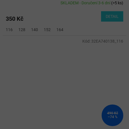
SKLADEM - Doručení 3-6 dní
(
>5 ks
)
DETAIL
350 Kč
116
128
140
152
164
Kód:
32EA740138_116
490 Kč
–74 %