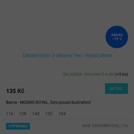
540 Kč
–75 %
Dětské tričko Jr Mizuno Tee / Royal/White
SKLADEM - Doručení 3-6 dní
(
>5 ks
)
DETAIL
135 Kč
Barva - MODRÁ ROYAL, foto pouze ilustrativní
116
128
140
152
164
Kód:
32EA0B01C62_116
VÝPRODEJ