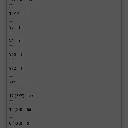
12-14
1
Y6
1
Y8
1
Y10
1
Y12
1
YXS
1
12 (2XS)
37
14 (XS)
36
8 (4XS)
5