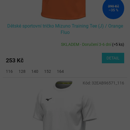
390 Kč
–35 %
Dětské sportovní tričko Mizuno Training Tee (J) / Orange
Fluo
SKLADEM - Doručení 3-6 dní
(
>5 ks
)
DETAIL
253 Kč
116
128
140
152
164
Kód:
32EAB96571_116