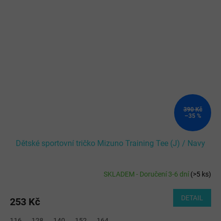
390 Kč
–35 %
Dětské sportovní tričko Mizuno Training Tee (J) / Navy
SKLADEM - Doručení 3-6 dní
(
>5 ks
)
DETAIL
253 Kč
116
128
140
152
164