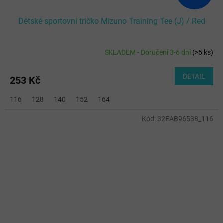
Dětské sportovní tričko Mizuno Training Tee (J) / Red
SKLADEM - Doručení 3-6 dní
(
>5 ks
)
DETAIL
253 Kč
116
128
140
152
164
Kód:
32EAB96538_116