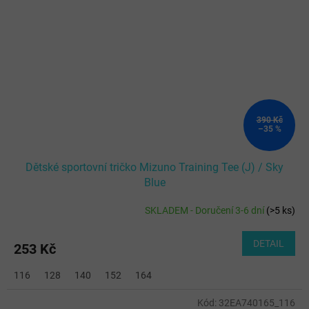
390 Kč
–35 %
Dětské sportovní tričko Mizuno Training Tee (J) / Sky
Blue
SKLADEM - Doručení 3-6 dní
(
>5 ks
)
DETAIL
253 Kč
116
128
140
152
164
Kód:
32EA740165_116