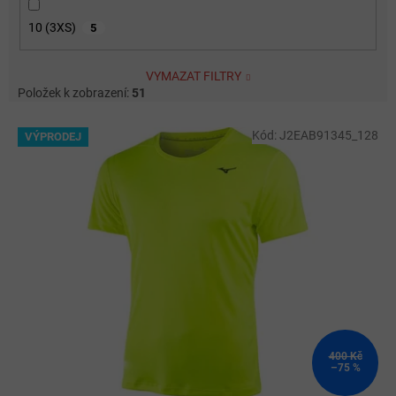
10 (3XS)
5
VYMAZAT FILTRY
Položek k zobrazení:
51
V
Kód:
J2EAB91345_128
VÝPRODEJ
ý
p
i
s
p
r
o
d
u
k
t
ů
400 Kč
–75 %