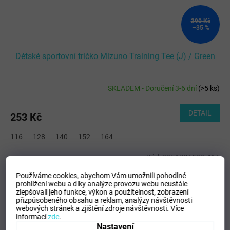
390 Kč
–35 %
Dětské sportovní tričko Mizuno Training Tee (J) / Green
SKLADEM - Doručení 3-6 dní
(
>5 ks
)
DETAIL
253 Kč
116
128
140
152
164
Kód:
32EAB96522_116
Používáme cookies, abychom Vám umožnili pohodlné
prohlížení webu a díky analýze provozu webu neustále
zlepšovali jeho funkce, výkon a použitelnost,
zobrazení
přizpůsobeného obsahu a reklam, analýzy návštěvnosti
webových stránek a zjištění zdroje návštěvnosti.
Více
informací
zde
.
Nastavení