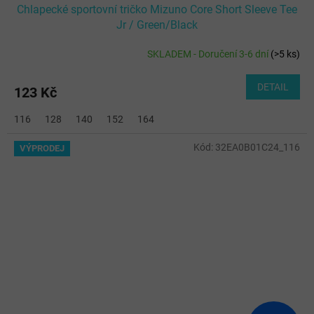
Chlapecké sportovní tričko Mizuno Core Short Sleeve Tee
Jr / Green/Black
SKLADEM - Doručení 3-6 dní
(
>5 ks
)
DETAIL
123 Kč
116
128
140
152
164
Kód:
32EA0B01C24_116
VÝPRODEJ