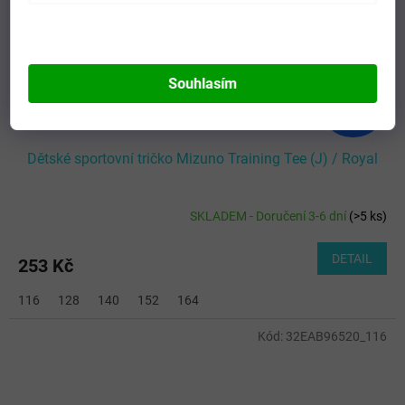
Souhlasím
390 Kč
–35 %
Dětské sportovní tričko Mizuno Training Tee (J) / Royal
SKLADEM - Doručení 3-6 dní
(
>5 ks
)
DETAIL
253 Kč
116
128
140
152
164
Kód:
32EAB96520_116