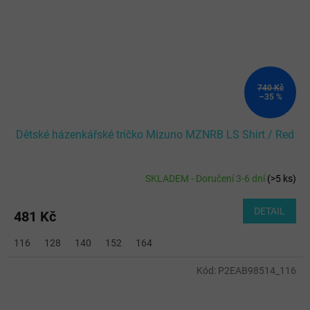
740 Kč
–35 %
Dětské házenkářské tričko Mizuno MZNRB LS Shirt / Red
SKLADEM - Doručení 3-6 dní
(
>5 ks
)
DETAIL
481 Kč
116
128
140
152
164
Kód:
P2EAB98514_116