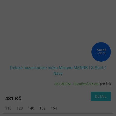
740 Kč
–35 %
Dětské házenkářské tričko Mizuno MZNRB LS Shirt /
Navy
SKLADEM - Doručení 3-6 dní
(
>5 ks
)
DETAIL
481 Kč
116
128
140
152
164