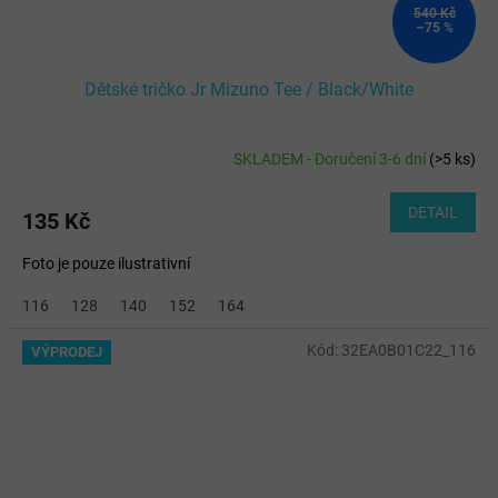
540 Kč
–75 %
Dětské tričko Jr Mizuno Tee / Black/White
SKLADEM - Doručení 3-6 dní
(
>5 ks
)
DETAIL
135 Kč
Foto je pouze ilustrativní
116
128
140
152
164
Kód:
32EA0B01C22_116
VÝPRODEJ