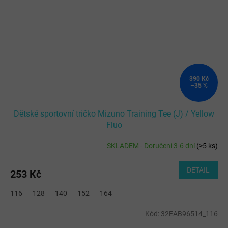
390 Kč
–35 %
Dětské sportovní tričko Mizuno Training Tee (J) / Yellow
Fluo
SKLADEM - Doručení 3-6 dní
(
>5 ks
)
DETAIL
253 Kč
116
128
140
152
164
Kód:
32EAB96514_116