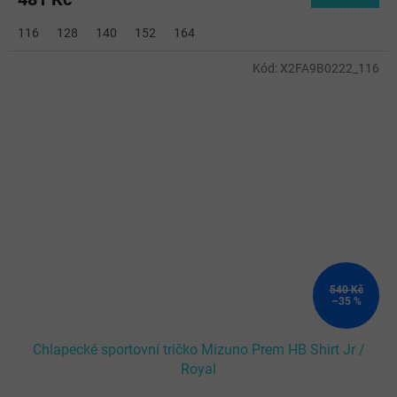
116
128
140
152
164
Kód:
X2FA9B0222_116
540 Kč
–35 %
Chlapecké sportovní tričko Mizuno Prem HB Shirt Jr /
Royal