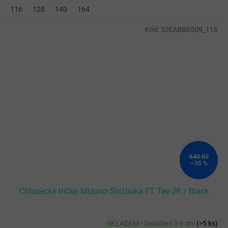
116
128
140
164
Kód:
32EA8B0509_116
640 Kč
–35 %
Chlapecké tričko Mizuno Shizuoka FT Tee JR / Black
SKLADEM - Doručení 3-6 dní
(
>5 ks
)