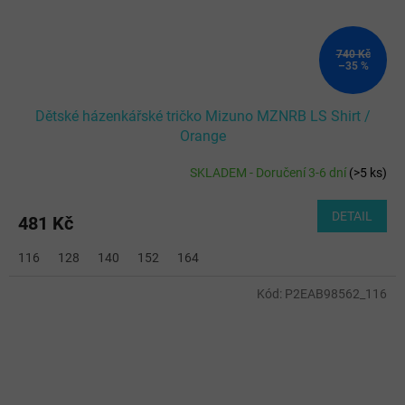
740 Kč
–35 %
Dětské házenkářské tričko Mizuno MZNRB LS Shirt /
Orange
SKLADEM - Doručení 3-6 dní
(
>5 ks
)
DETAIL
481 Kč
116
128
140
152
164
Kód:
P2EAB98562_116