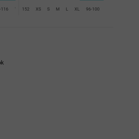
-116
128-140
152
XS
2XL-3XL
S
M
L
XL
96-100
104-116
128-
ok