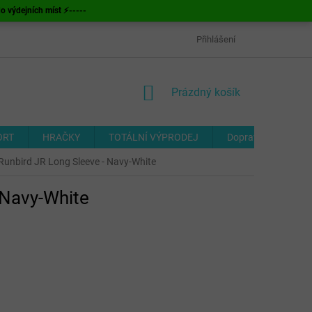
ýdejních míst ⚡-----
OBCHODNÍ PODMÍNKY
ODSTOUPENÍ OD SMLOUVY
Přihlášení
FORMUL
NÁKUPNÍ
Prázdný košík
KOŠÍK
ORT
HRAČKY
TOTÁLNÍ VÝPRODEJ
Doprava a platba
Runbird JR Long Sleeve - Navy-White
 Navy-White