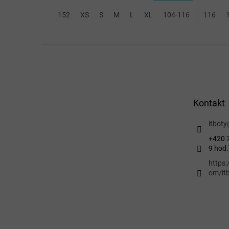
5,0
152
XS
S
M
L
XL
104-116
128-140
116
z
5
hvězdič
Z
á
p
a
t
Kontakt
í
itboty
+420 7
9 hod.
https
om/itb