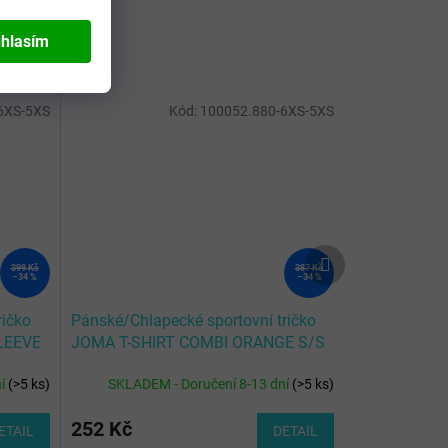
hlasím
6XS-5XS
Kód:
100052.880-6XS-5XS
Další
399 Kč
387 Kč
produkt
–34 %
–34 %
ričko
Pánské/Chlapecké sportovní tričko
LEEVE
JOMA T-SHIRT COMBI ORANGE S/S
ní
(
>5 ks
)
SKLADEM - Doručení 8-13 dní
(
>5 ks
)
252 Kč
ETAIL
DETAIL