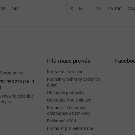
128
2XL-3XL
140
S
M
L
XL
96-100
104
ek.
Informace pro vás
Facebo
Kontaktní formulář
@
seznam.cz
Podmínky ochrany osobních
32 995 273 (16 - 1
údajů
)
Obchodní podmínky
://www.facebook.c
Odstoupení od smlouvy
oty.cz
Formulář - Oznámení
odstoupení od smlouvy
Reklamační řád
Formulář pro Reklamace