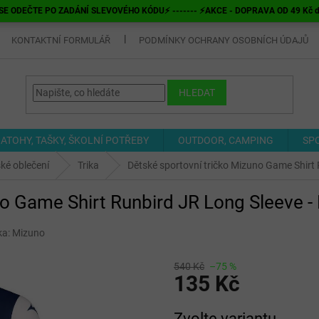
E ODEČTE PO ZADÁNÍ SLEVOVÉHO KÓDU⚡ ------- ⚡AKCE - DOPRAVA OD 49 Kč do v
KONTAKTNÍ FORMULÁŘ
PODMÍNKY OCHRANY OSOBNÍCH ÚDAJŮ
HLEDAT
ATOHY, TAŠKY, ŠKOLNÍ POTŘEBY
OUTDOOR, CAMPING
SP
ké oblečení
Trika
Dětské sportovní tričko Mizuno Game Shirt 
no Game Shirt Runbird JR Long Sleeve -
ka:
Mizuno
540 Kč
–75 %
135 Kč
Měrná
Zvolte variantu