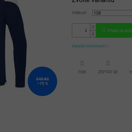
cena:
Velikost
Přidat do koš
Detailní informace
TISK
ZEPTAT SE
H
540 Kč
–75 %