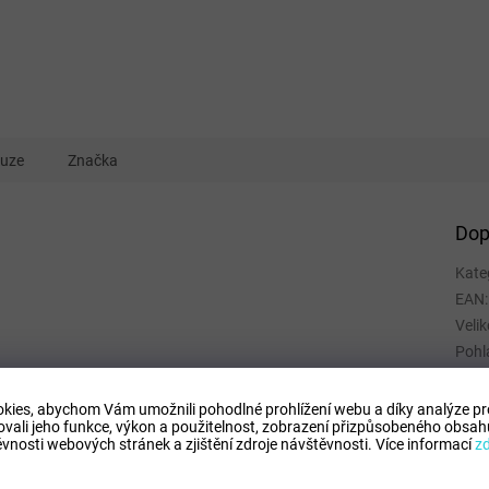
kuze
Značka
Dop
Kate
EAN
:
Velik
Pohl
Kate
Spor
kies, abychom Vám umožnili pohodlné prohlížení webu a díky analýze p
ovali jeho funkce, výkon a použitelnost,
zobrazení přizpůsobeného obsahu
Mate
vnosti webových stránek a zjištění zdroje návštěvnosti.
Více informací
z
Barv