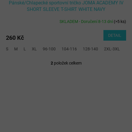
Pánské/Chlapecké sportovní tričko JOMA ACADEMY IV
SHORT SLEEVE T-SHIRT WHITE NAVY
SKLADEM - Doručení 8-13 dní
(
>5 ks
)
DETAIL
260 Kč
S
M
L
XL
96-100
104-116
128-140
2XL-3XL
2
položek celkem
O
v
l
á
d
a
c
í
p
r
v
k