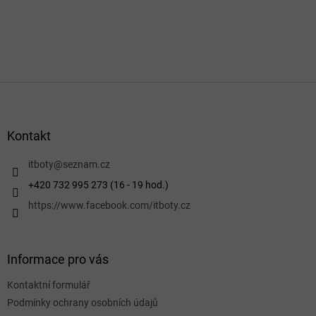
Z
á
p
a
Kontakt
t
í
itboty
@
seznam.cz
+420 732 995 273 (16 - 19 hod.)
https://www.facebook.com/itboty.cz
Informace pro vás
Kontaktní formulář
Podmínky ochrany osobních údajů