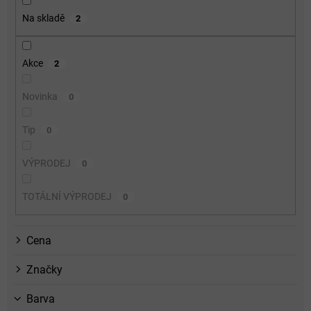
o
Na skladě
2
d
u
k
Akce
2
t
ů
Novinka
0
Tip
0
VÝPRODEJ
0
TOTÁLNÍ VÝPRODEJ
0
Cena
Značky
Barva