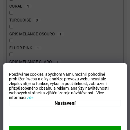
CORAL
1
TURQUOISE
3
GRIS MELANGE OSCURO
1
FLUOR PINK
1
GRIS MELANGE CLARO
1
Používáme cookies, abychom Vám umožnili pohodlné
WHITE-ROYAL
5
prohlížení webu a díky analýze provozu webu neustále
zlepšovali jeho funkce, výkon a použitelnost,
zobrazení
přizpůsobeného obsahu a reklam, analýzy návštěvnosti
GARNET
1
webových stránek a zjištění zdroje návštěvnosti.
Více
informací
zde
.
Nastavení
AMBER
1
Velikost