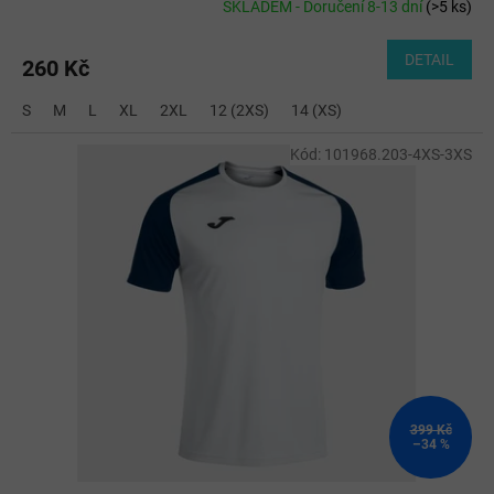
SKLADEM - Doručení 8-13 dní
(
>5 ks
)
DETAIL
260 Kč
S
M
L
XL
2XL
12 (2XS)
14 (XS)
Kód:
101968.203-4XS-3XS
399 Kč
–34 %