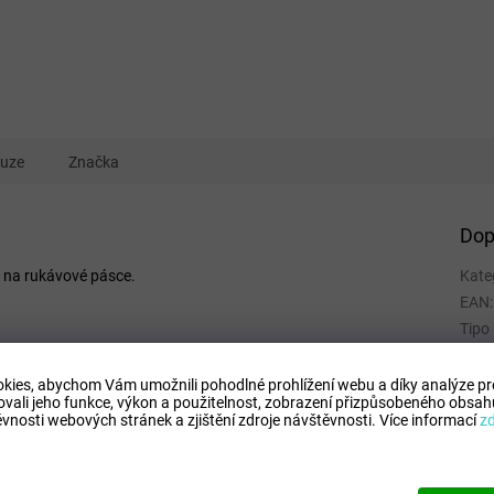
kuze
Značka
Dop
 na rukávové pásce.
Kate
EAN
:
Tipo
Comp
Mode
kies, abychom Vám umožnili pohodlné prohlížení webu a díky analýze p
ovali jeho funkce, výkon a použitelnost,
zobrazení přizpůsobeného obsahu
vnosti webových stránek a zjištění zdroje návštěvnosti.
Více informací
z