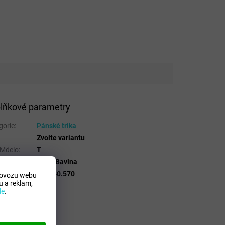
lňkové parametry
gorie
:
Pánské trika
Zvolte variantu
 Mdelo
:
T
osicion
:
100% Bavlna
lo
:
101740.570
rovozu webu
 a reklam,
de
.