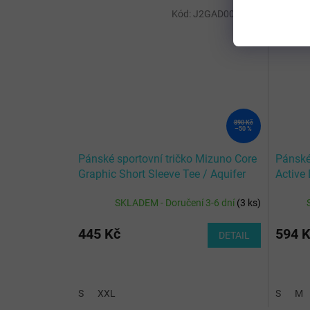
Kód:
J2GAD00729_S
890 Kč
–50 %
Pánské sportovní tričko Mizuno Core
Pánské
Graphic Short Sleeve Tee / Aquifer
Active
Aquife
SKLADEM - Doručení 3-6 dní
(
3 ks
)
445 Kč
594 
DETAIL
S
XXL
S
M