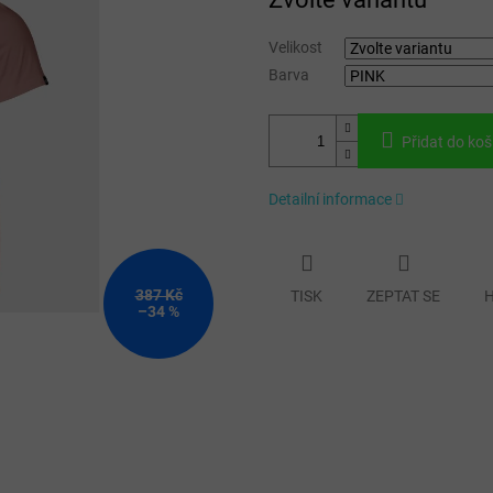
cena:
Velikost
Barva
Přidat do koš
Detailní informace
387 Kč
TISK
ZEPTAT SE
H
–34 %