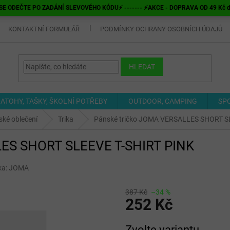
E ODEČTE PO ZADÁNÍ SLEVOVÉHO KÓDU⚡ ------- ⚡AKCE - DOPRAVA OD 49 Kč do v
KONTAKTNÍ FORMULÁŘ
PODMÍNKY OCHRANY OSOBNÍCH ÚDAJŮ
HLEDAT
ATOHY, TAŠKY, ŠKOLNÍ POTŘEBY
OUTDOOR, CAMPING
SP
ké oblečení
Trika
Pánské tričko JOMA VERSALLES SHORT S
LES SHORT SLEEVE T-SHIRT PINK
ka:
JOMA
387 Kč
–34 %
252 Kč
Měrná
Zvolte variantu