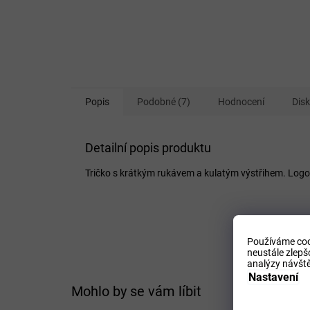
Popis
Podobné (7)
Hodnocení
Dis
Detailní popis produktu
Tričko s krátkým rukávem a kulatým výstřihem. Logo
Používáme coo
neustále zlepš
analýzy návště
Nastavení
Mohlo by se vám líbit