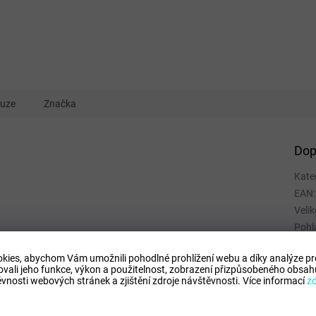
kuze
Značka
Dop
Kate
EAN
:
Velik
Pohl
Kate
kies, abychom Vám umožnili pohodlné prohlížení webu a díky analýze p
Spor
ovali jeho funkce, výkon a použitelnost,
zobrazení přizpůsobeného obsahu
Mate
vnosti webových stránek a zjištění zdroje návštěvnosti.
Více informací
z
Barv