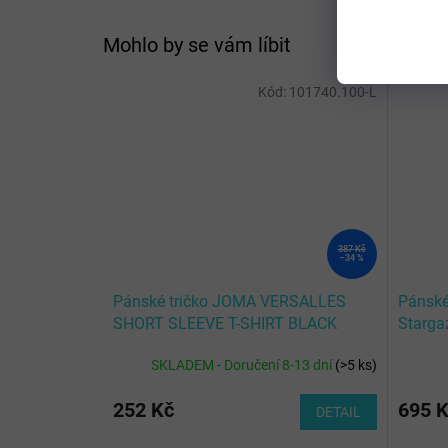
Mohlo by se vám líbit
Kód:
101740.100-L
387 Kč
–34 %
Pánské tričko JOMA VERSALLES
Pánské
SHORT SLEEVE T-SHIRT BLACK
Starga
/ Sun 
SKLADEM - Doručení 8-13 dní
(
>5 ks
)
252 Kč
695 
DETAIL