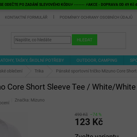
E ODEČTE PO ZADÁNÍ SLEVOVÉHO KÓDU⚡ ------- ⚡AKCE - DOPRAVA OD 49 Kč do v
KONTAKTNÍ FORMULÁŘ
PODMÍNKY OCHRANY OSOBNÍCH ÚDAJŮ
HLEDAT
ATOHY, TAŠKY, ŠKOLNÍ POTŘEBY
OUTDOOR, CAMPING
SP
ké oblečení
Trika
Pánské sportovní tričko Mizuno Core Short
no Core Short Sleeve Tee / White/White
Značka:
Mizuno
ocení
490 Kč
–74 %
123 Kč
Měrná
Zvolte variantu