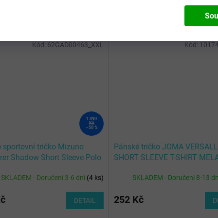
Sou
Kód:
62GAD00463_XXL
Kód:
10174
1 390
Kč
–50 %
 sportovní tričko Mizuno
Pánské tričko JOMA VERSAL
zer Shadow Short Sleeve Polo
SHORT SLEEVE T-SHIRT MEL
Dried Tomato
GRAY
SKLADEM - Doručení 3-6 dní
(
4 ks
)
SKLADEM - Doručení 8-13 d
Kč
252 Kč
DETAIL
D