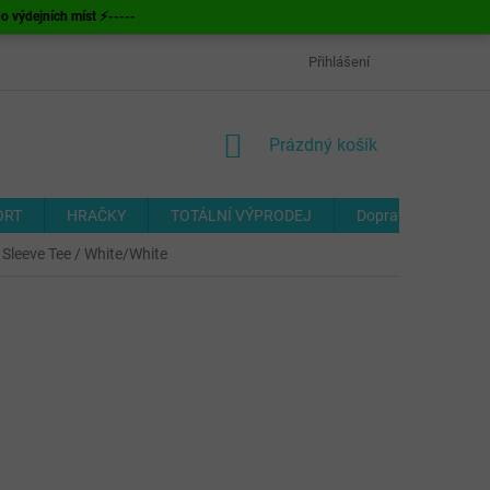
ýdejních míst ⚡-----
OBCHODNÍ PODMÍNKY
ODSTOUPENÍ OD SMLOUVY
Přihlášení
FORMUL
NÁKUPNÍ
Prázdný košík
KOŠÍK
ORT
HRAČKY
TOTÁLNÍ VÝPRODEJ
Doprava a platba
 Sleeve Tee / White/White