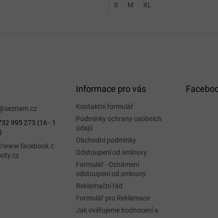
S
M
XL
Informace pro vás
Facebo
Kontaktní formulář
@
seznam.cz
Podmínky ochrany osobních
32 995 273 (16 - 1
údajů
)
Obchodní podmínky
://www.facebook.c
Odstoupení od smlouvy
oty.cz
Formulář - Oznámení
odstoupení od smlouvy
Reklamační řád
Formulář pro Reklamace
Jak ověřujeme hodnocení a