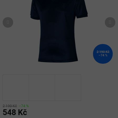
5
hvězdiček.
2 190 Kč
–74 %
2 190 Kč
–74 %
548 Kč