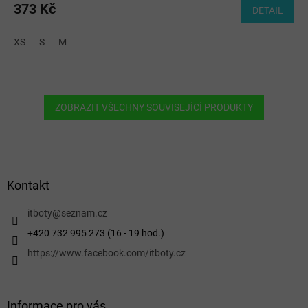
373 Kč
DETAIL
XS
S
M
ZOBRAZIT VŠECHNY SOUVISEJÍCÍ PRODUKTY
Z
á
p
a
Kontakt
t
í
itboty
@
seznam.cz
+420 732 995 273 (16 - 19 hod.)
https://www.facebook.com/itboty.cz
Informace pro vás