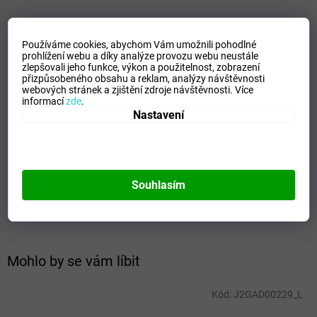
Materiál - 100% Polyester
Používáme cookies, abychom Vám umožnili pohodlné
prohlížení webu a díky analýze provozu webu neustále
zlepšovali jeho funkce, výkon a použitelnost,
zobrazení
přizpůsobeného obsahu a reklam, analýzy návštěvnosti
VELIKOSTNÍ TABULKA_MIZUNO
webových stránek a zjištění zdroje návštěvnosti.
Více
informací
zde
.
Doplňkové parametry
Nastavení
Kategorie
:
Pánské trika
EAN
:
Zvolte variantu
Velikost
:
S
Souhlasím
Pohlaví
:
Unisex
Barva
:
Navy
Mohlo by se vám líbit
Kód:
J2GAD00229_L