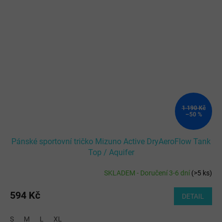
1 190 Kč
–50 %
Pánské sportovní tričko Mizuno Active DryAeroFlow Tank
Top / Aquifer
SKLADEM - Doručení 3-6 dní
(
>5 ks
)
594 Kč
DETAIL
S
M
L
XL