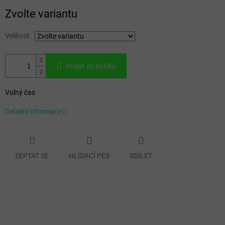
Měrná
Zvolte variantu
cena:
Velikost
Přidat do košíku
Volný čas
Detailní informace
ZEPTAT SE
HLÍDACÍ PES
SDÍLET