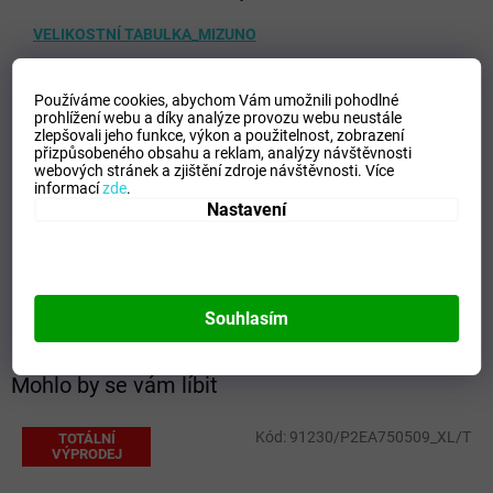
VELIKOSTNÍ TABULKA_MIZUNO
Doplňkové parametry
Používáme cookies, abychom Vám umožnili pohodlné
Kategorie
:
Pánské trika
prohlížení webu a díky analýze provozu webu neustále
zlepšovali jeho funkce, výkon a použitelnost,
zobrazení
EAN
:
Zvolte variantu
přizpůsobeného obsahu a reklam, analýzy návštěvnosti
Velikost
:
XL
webových stránek a zjištění zdroje návštěvnosti.
Více
informací
zde
.
Pohlaví
:
Muži
Nastavení
Kategorie
:
Trika
Sport
:
Freetime
Materiálové složení
:
60% Cotton, 40% Polyester
Barva
:
Heather Grey/Yellow Fluo
Souhlasím
Mohlo by se vám líbit
Kód:
91230/P2EA750509_XL/T
TOTÁLNÍ
VÝPRODEJ