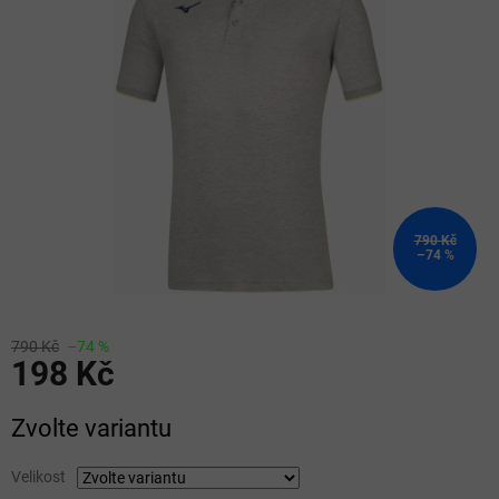
5
hvězdiček.
790 Kč
–74 %
790 Kč
–74 %
198 Kč
Měrná
Zvolte variantu
cena:
Velikost