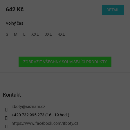
642 Kč
DETAIL
Volný čas
S
M
L
XXL
3XL
4XL
ZOBRAZIT VŠECHNY SOUVISEJÍCÍ PRODUKTY
Z
á
p
a
Kontakt
t
í
itboty
@
seznam.cz
+420 732 995 273 (16 - 19 hod.)
https://www.facebook.com/itboty.cz