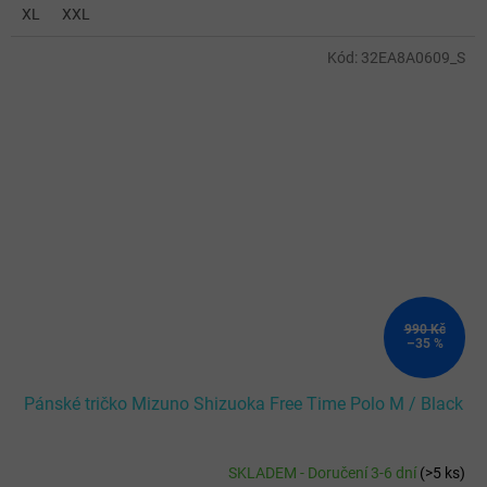
XL
XXL
Kód:
32EA8A0609_S
990 Kč
–35 %
Pánské tričko Mizuno Shizuoka Free Time Polo M / Black
SKLADEM - Doručení 3-6 dní
(
>5 ks
)