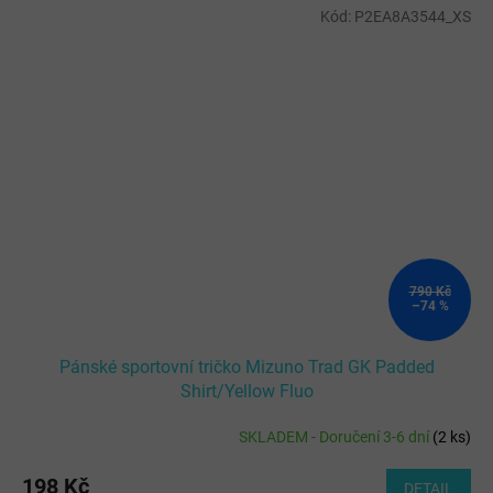
Kód:
P2EA8A3544_XS
790 Kč
–74 %
Pánské sportovní tričko Mizuno Trad GK Padded
Shirt/Yellow Fluo
SKLADEM - Doručení 3-6 dní
(
2 ks
)
198 Kč
DETAIL