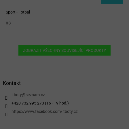
Sport - Fotbal
XS
ZOBRAZIT VŠECHNY SOUVISEJÍCÍ PRODUKTY
Z
á
p
a
Kontakt
t
í
itboty
@
seznam.cz
+420 732 995 273 (16 - 19 hod.)
https://www.facebook.com/itboty.cz