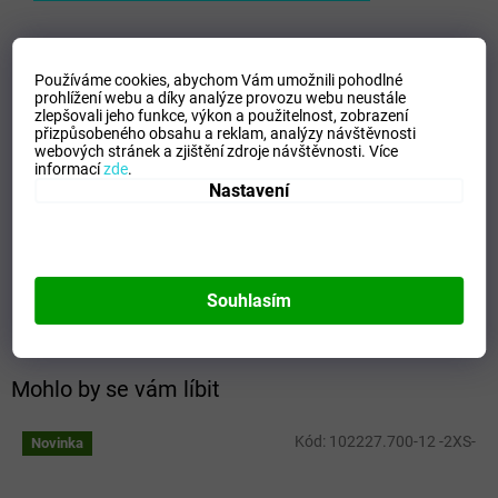
Doplňkové parametry
Používáme cookies, abychom Vám umožnili pohodlné
prohlížení webu a díky analýze provozu webu neustále
zlepšovali jeho funkce, výkon a použitelnost,
zobrazení
Kategorie
:
Pánské trika
přizpůsobeného obsahu a reklam, analýzy návštěvnosti
EAN
:
5059431298246
webových stránek a zjištění zdroje návštěvnosti.
Více
informací
zde
.
Velikost
:
S
Nastavení
Pohlaví
:
Muži
Kategorie
:
Trika
Sport
:
Freetime
Materiálové složení
:
60% Cotton, 40% Polyester
Souhlasím
Barva
:
White/Navy
Mohlo by se vám líbit
Kód:
102227.700-12 -2XS-
Novinka