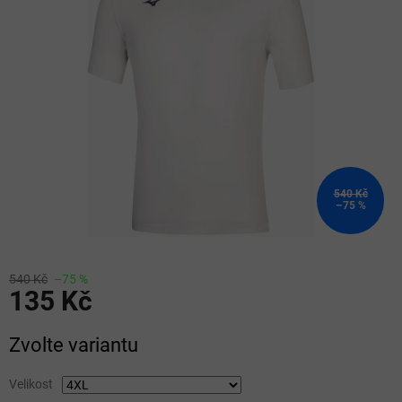
5
hvězdiček.
540 Kč
–75 %
540 Kč
–75 %
135 Kč
Měrná
Zvolte variantu
cena:
Velikost