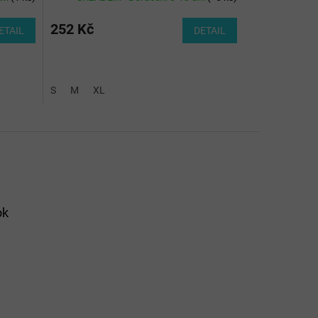
252 Kč
ETAIL
DETAIL
S
M
XL
ok