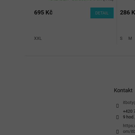
695 Kč
286 
DETAIL
XXL
S
M
Z
á
p
a
t
Kontakt
í
itboty
+420 7
9 hod.
https
om/itb