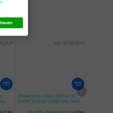
de
.
hlasím
09_XL/T
Kód:
101740.331-S
690 Kč
387 Kč
–50 %
–34 %
Další
produkt
no
Pánské tričko JOMA VERSALLES
ite
SHORT SLEEVE T-SHIRT MELANGE
GRAY
EM
(
1 ks
)
SKLADEM - Doručení 8-13 dní
(
>5 ks
)