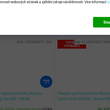
vnosti webových stránek a zjištění zdroje návštěvnosti.
Více informací
z
Sou
Kód:
32EAB56571_3XL
Kód:
91230/P2EA7505
TOTÁLNÍ
VÝPRODEJ
440 Kč
–35 %
 sportovní tričko Mizuno
Pánské sportovní tričko Mizu
g Tee (M) / White
Game Shirt OSAKA / Black/Wh
SKLADEM - Doručení 3-6 dní
(
>5 ks
)
SKLAD