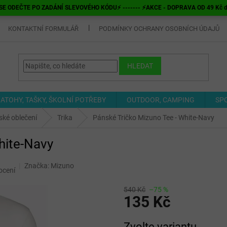
E ODEČTE PO ZADÁNÍ SLEVOVÉHO KÓDU⚡ ------- ⚡AKCE - DOPRAVA OD 49 Kč do v
KONTAKTNÍ FORMULÁŘ
PODMÍNKY OCHRANY OSOBNÍCH ÚDAJŮ
HLEDAT
ATOHY, TAŠKY, ŠKOLNÍ POTŘEBY
OUTDOOR, CAMPING
SP
ké oblečení
Trika
Pánské Tričko Mizuno Tee - White-Navy
hite-Navy
Značka:
Mizuno
ocení
540 Kč
–75 %
135 Kč
Měrná
Zvolte variantu