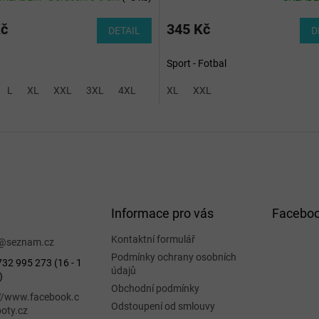
Kč
345 Kč
DETAIL
D
Sport - Fotbal
L
XL
XXL
3XL
4XL
XL
XXL
Informace pro vás
Facebo
Kontaktní formulář
@
seznam.cz
Podmínky ochrany osobních
32 995 273 (16 - 1
údajů
)
Obchodní podmínky
://www.facebook.c
Odstoupení od smlouvy
oty.cz