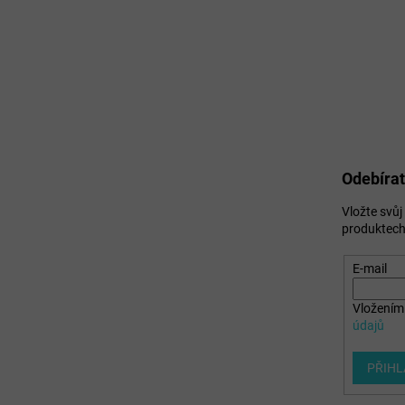
Odebírat
Vložte svů
produktech
E-mail
Vložením 
údajů
PŘIHL