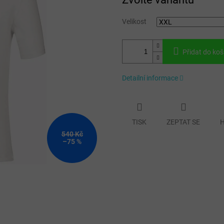
cena:
Velikost
Přidat do koš
Detailní informace
TISK
ZEPTAT SE
H
540 Kč
–75 %