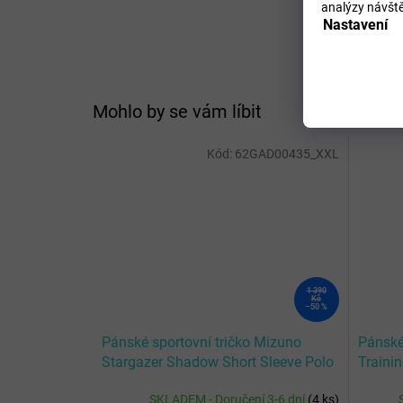
analýzy návště
Nastavení
Mohlo by se vám líbit
Kód:
62GAD00435_XXL
1 390
Kč
–50 %
Pánské sportovní tričko Mizuno
Pánské
Stargazer Shadow Short Sleeve Polo
Trainin
/ Foliage Green
SKLADEM - Doručení 3-6 dní
(
4 ks
)