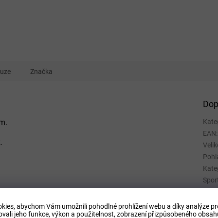
kuze
Značka
Dop
em.
Kate
EAN
:
.
Velik
Pohl
Kate
Spor
Mate
Barv
kies, abychom Vám umožnili pohodlné prohlížení webu a díky analýze p
ovali jeho funkce, výkon a použitelnost,
zobrazení přizpůsobeného obsahu