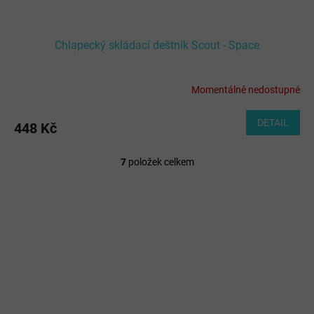
Chlapecký skládací deštník Scout - Space
Momentálně nedostupné
DETAIL
448 Kč
7
položek celkem
O
v
l
á
d
a
c
í
p
r
v