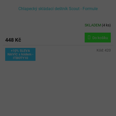
Chlapecký skládací deštník Scout - Formule
SKLADEM
(
4 ks
)
Do košíku
448 Kč
Kód:
420
+10% SLEVA
NAVÍC s kódem -
ITBOTY10