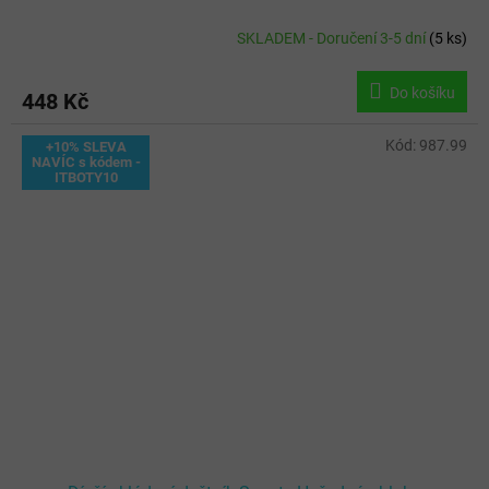
SKLADEM - Doručení 3-5 dní
(
5 ks
)
Do košíku
448 Kč
Kód:
987.99
+10% SLEVA
NAVÍC s kódem -
ITBOTY10