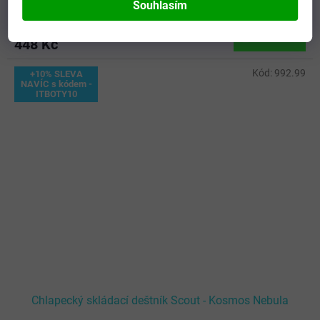
SKLADEM - Doručení 3-5 dní
(
5 ks
)
Souhlasím
Do košíku
448 Kč
Kód:
992.99
+10% SLEVA
NAVÍC s kódem -
ITBOTY10
Chlapecký skládací deštník Scout - Kosmos Nebula