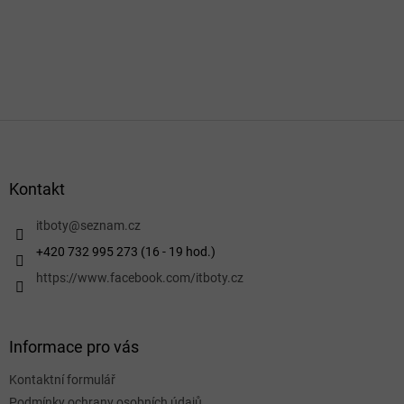
Z
á
p
a
Kontakt
t
í
itboty
@
seznam.cz
+420 732 995 273 (16 - 19 hod.)
https://www.facebook.com/itboty.cz
Informace pro vás
Kontaktní formulář
Podmínky ochrany osobních údajů