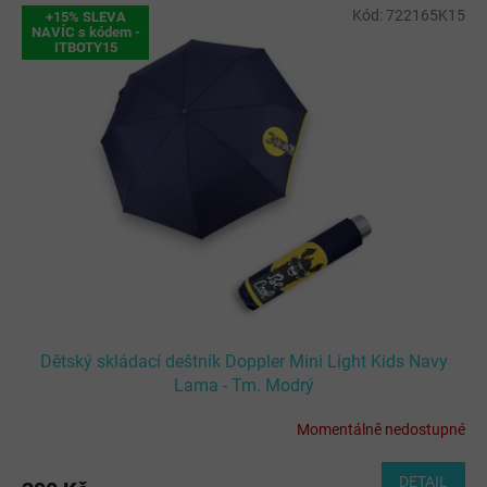
V
Kód:
722165K15
+15% SLEVA
ý
NAVÍC s kódem -
ITBOTY15
p
i
s
p
r
o
d
u
k
t
ů
Dětský skládací deštník Doppler Mini Light Kids Navy
Lama - Tm. Modrý
Momentálně nedostupné
DETAIL