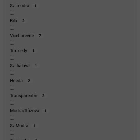
Sv. modrá
1
Bílá
2
Vícebarevné
7
Tm. šedý
1
Sv. fialová
1
Hnědá
2
Transparentní
3
Modrá/Růžová
1
Sv.Modrá
1