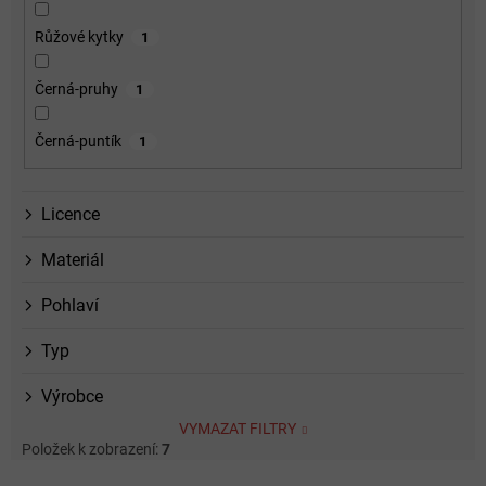
Růžové kytky
1
Černá-pruhy
1
Černá-puntík
1
Licence
Materiál
Pohlaví
Typ
Výrobce
VYMAZAT FILTRY
Položek k zobrazení:
7