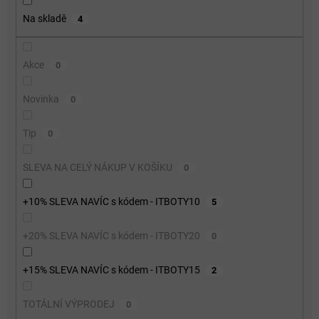
o
Na skladě
4
d
u
k
Akce
0
t
ů
Novinka
0
Tip
0
SLEVA NA CELÝ NÁKUP V KOŠÍKU
0
+10% SLEVA NAVÍC s kódem - ITBOTY10
5
+20% SLEVA NAVÍC s kódem - ITBOTY20
0
+15% SLEVA NAVÍC s kódem - ITBOTY15
2
TOTÁLNÍ VÝPRODEJ
0