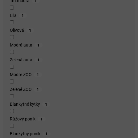
Tm.modrá
1
Lila
1
Olivová
1
Modrá auta
1
Zelená auta
1
Modré ZOO
1
Zelené ZOO
1
Blankytné kytky
1
Růžový poník
1
Blankytný poník
1