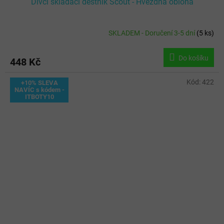
Dívčí skládací deštník Scout - Hvězdná obloha
SKLADEM - Doručení 3-5 dní
(
5 ks
)
Do košíku
448 Kč
Kód:
422
+10% SLEVA
NAVÍC s kódem -
ITBOTY10