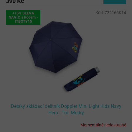
390 Kč
Kód:
722165K14
+15% SLEVA
NAVÍC s kódem -
ITBOTY15
Dětský skládací deštník Doppler Mini Light Kids Navy
Hero - Tm. Modrý
Momentálně nedostupné