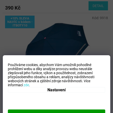
DETAIL
390 Kč
Kód:
9918
+10% SLEVA
NAVÍC s kódem -
ITBOTY10
Používáme cookies, abychom Vám umožnili pohodlné
prohlížení webu a díky analýze provozu webu neustále
zlepšovali jeho funkce, výkon a použitelnost,
zobrazení
přizpůsobeného obsahu a reklam, analýzy návštěvnosti
webových stránek a zjištění zdroje návštěvnosti.
Více
informací
zde
.
Nastavení
Dívčí skládací deštník Scout - Dreamworld