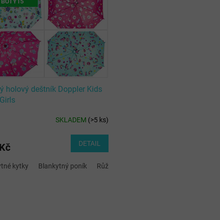
TBOTY15
ý holový deštník Doppler Kids
Girls
SKLADEM
(
>5 ks
)
DETAIL
 Kč
tné kytky
Blankytný poník
Růžové kytky
O
v
l
á