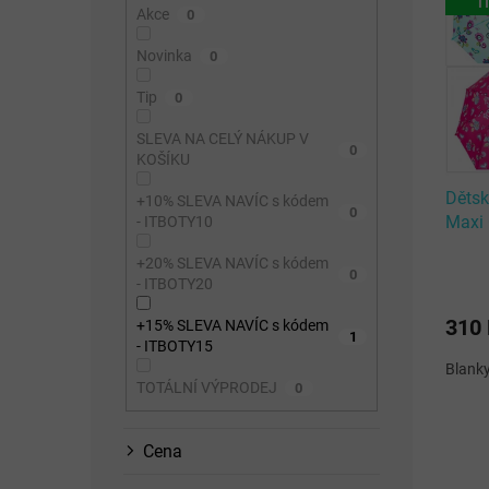
ý
I
n
p
Akce
0
p
n
r
i
í
o
Novinka
0
s
p
d
Tip
p
0
a
u
r
n
k
SLEVA NA CELÝ NÁKUP V
o
e
t
0
KOŠÍKU
d
l
ů
u
Dětsk
+10% SLEVA NAVÍC s kódem
0
k
Maxi 
- ITBOTY10
t
+20% SLEVA NAVÍC s kódem
ů
0
- ITBOTY20
310
+15% SLEVA NAVÍC s kódem
1
- ITBOTY15
Blanky
TOTÁLNÍ VÝPRODEJ
0
Cena