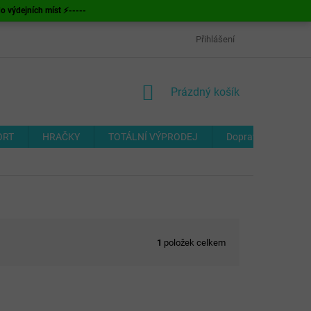
ýdejních míst ⚡-----
OBCHODNÍ PODMÍNKY
ODSTOUPENÍ OD SMLOUVY
Přihlášení
FORMUL
NÁKUPNÍ
Prázdný košík
KOŠÍK
ORT
HRAČKY
TOTÁLNÍ VÝPRODEJ
Doprava a platba
1
položek celkem