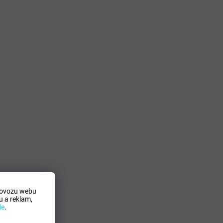
rovozu webu
 a reklam,
de
.