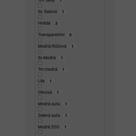
1
Sv. fialová
1
Hnědá
2
Transparentní
3
Modrá/Růžová
1
Sv.Modrá
1
Tm.modrá
1
Lila
1
Olivová
1
Modrá auta
1
Zelená auta
1
Modré ZOO
1