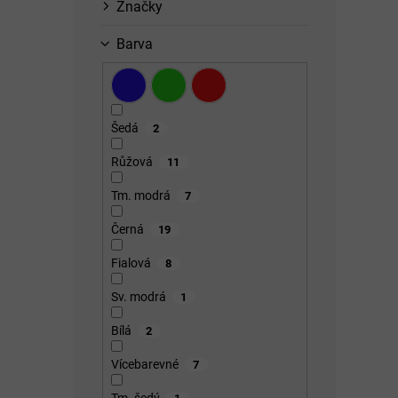
Značky
Barva
Šedá
2
Růžová
11
Tm. modrá
7
Černá
19
Fialová
8
Sv. modrá
1
Bílá
2
Vícebarevné
7
Tm. šedý