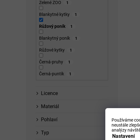
Zelené ZOO
1
Blankytné kytky
1
Růžový poník
1
Blankytný poník
1
Růžové kytky
1
Černá-pruhy
1
Černá-puntík
1
Licence
Materiál
Pohlaví
Používáme coo
neustále zlepš
analýzy návště
Typ
Nastavení