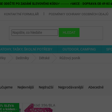
E ODEČTE PO ZADÁNÍ SLEVOVÉHO KÓDU⚡ ------- ⚡AKCE - DOPRAVA OD 49 Kč do v
KONTAKTNÍ FORMULÁŘ
PODMÍNKY OCHRANY OSOBNÍCH ÚDAJŮ
HLEDAT
ATOHY, TAŠKY, ŠKOLNÍ POTŘEBY
OUTDOOR, CAMPING
SP
lňky
Deštníky
Dětské
Růžový poník
učujeme
Nejlevnější
Nejdražší
Nejprodávanější
Abecedně
Kód:
356/BLA
5% SLEVA
C s kódem -