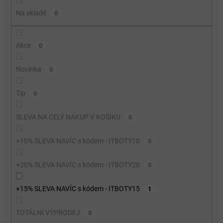
o
Na skladě
0
d
u
k
Akce
0
t
ů
Novinka
0
Tip
0
SLEVA NA CELÝ NÁKUP V KOŠÍKU
0
+10% SLEVA NAVÍC s kódem - ITBOTY10
0
+20% SLEVA NAVÍC s kódem - ITBOTY20
0
+15% SLEVA NAVÍC s kódem - ITBOTY15
1
TOTÁLNÍ VÝPRODEJ
0