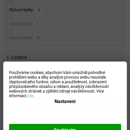
Růžové kytky
1
Černá-pruhy
0
Černá-puntík
0
Licence
Materiál
Používáme cookies, abychom Vám umožnili pohodlné
prohlížení webu a díky analýze provozu webu neustále
Pohlaví
zlepšovali jeho funkce, výkon a použitelnost,
zobrazení
přizpůsobeného obsahu a reklam, analýzy návštěvnosti
webových stránek a zjištění zdroje návštěvnosti.
Více
Typ
informací
zde
.
Nastavení
Holový
1
Skládací
0