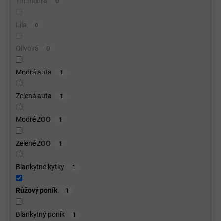
Tm.modrá
0
Lila
0
Olivová
0
Modrá auta
1
Zelená auta
1
Modré ZOO
1
Zelené ZOO
1
Blankytné kytky
1
Růžový poník
1
Blankytný poník
1