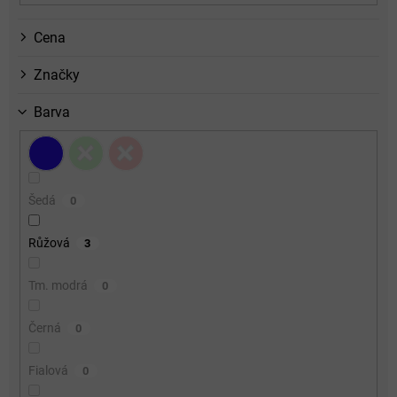
Cena
Značky
Barva
Šedá
0
Růžová
3
Tm. modrá
0
Černá
0
Fialová
0