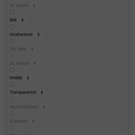
Sv. modrá
0
Bílá
2
Vícebarevné
2
Tm. šedý
0
Sv. fialová
0
Hnědá
2
Transparentní
3
Modrá/Růžová
0
Sv.Modrá
0