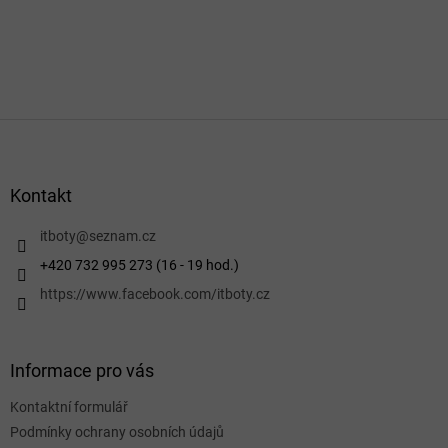
Z
á
p
a
Kontakt
t
í
itboty
@
seznam.cz
+420 732 995 273 (16 - 19 hod.)
https://www.facebook.com/itboty.cz
Informace pro vás
Kontaktní formulář
Podmínky ochrany osobních údajů