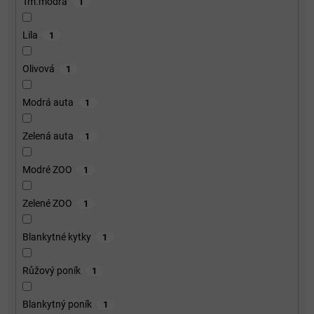
Tm.modrá
1
Lila
1
Olivová
1
Modrá auta
1
Zelená auta
1
Modré ZOO
1
Zelené ZOO
1
Blankytné kytky
1
Růžový poník
1
Blankytný poník
1