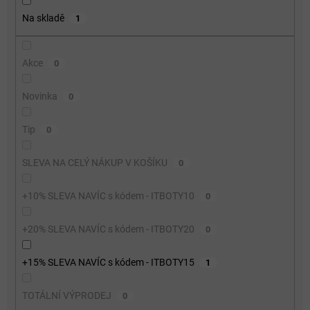
o
Na skladě
1
d
u
k
Akce
0
t
ů
Novinka
0
Tip
0
SLEVA NA CELÝ NÁKUP V KOŠÍKU
0
+10% SLEVA NAVÍC s kódem - ITBOTY10
0
+20% SLEVA NAVÍC s kódem - ITBOTY20
0
+15% SLEVA NAVÍC s kódem - ITBOTY15
1
TOTÁLNÍ VÝPRODEJ
0