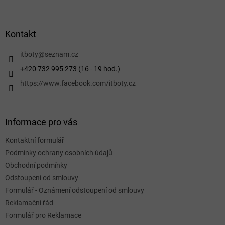
Z
á
p
a
Kontakt
t
í
itboty
@
seznam.cz
+420 732 995 273 (16 - 19 hod.)
https://www.facebook.com/itboty.cz
Informace pro vás
Kontaktní formulář
Podmínky ochrany osobních údajů
Obchodní podmínky
Odstoupení od smlouvy
Formulář - Oznámení odstoupení od smlouvy
Reklamační řád
Formulář pro Reklamace