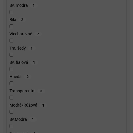
Sv. modrá
1
Bílá
2
Vícebarevné
7
Tm. šedý
1
Sv. fialová
1
Hnědá
2
Transparentní
3
Modrá/Růžová
1
Sv.Modrá
1