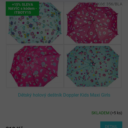
V
Kód:
356/BLA
+15% SLEVA
ý
NAVÍC s kódem -
ITBOTY15
p
i
s
p
r
o
d
u
k
t
ů
Dětský holový deštník Doppler Kids Maxi Girls
SKLADEM
(
>5 ks
)
DETAIL