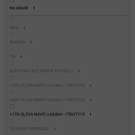
o
Na skladě
1
d
u
k
Akce
0
t
ů
Novinka
0
Tip
0
SLEVA NA CELÝ NÁKUP V KOŠÍKU
0
+10% SLEVA NAVÍC s kódem - ITBOTY10
0
+20% SLEVA NAVÍC s kódem - ITBOTY20
0
+15% SLEVA NAVÍC s kódem - ITBOTY15
1
TOTÁLNÍ VÝPRODEJ
0