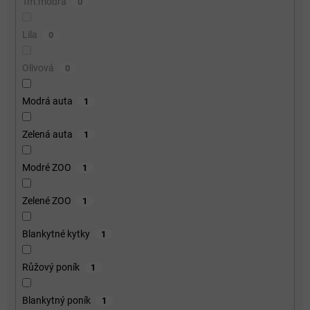
Tm.modrá
0
Lila
0
Olivová
0
Modrá auta
1
Zelená auta
1
Modré ZOO
1
Zelené ZOO
1
Blankytné kytky
1
Růžový poník
1
Blankytný poník
1