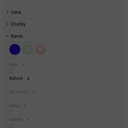
Cena
Značky
Barva
Šedá
0
Růžová
3
Tm. modrá
0
Černá
0
Fialová
0