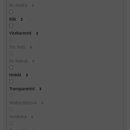
Sv. modrá
0
Bílá
2
Vícebarevné
2
Tm. šedý
0
Sv. fialová
0
Hnědá
2
Transparentní
3
Modrá/Růžová
0
Sv.Modrá
0