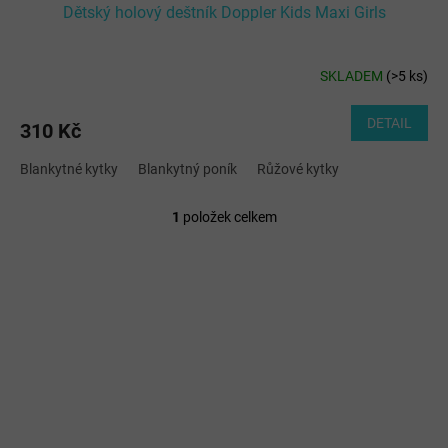
Dětský holový deštník Doppler Kids Maxi Girls
SKLADEM
(
>5 ks
)
DETAIL
310 Kč
Blankytné kytky
Blankytný poník
Růžové kytky
1
položek celkem
O
v
l
á
d
a
c
í
p
r
v
k