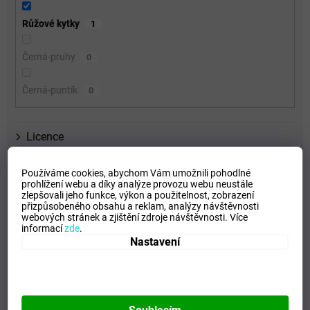
Růžové kytky
1
Černá-pruhy
0
Černá-puntík
0
Licence
Materiál
Používáme cookies, abychom Vám umožnili pohodlné
prohlížení webu a díky analýze provozu webu neustále
Pohlaví
zlepšovali jeho funkce, výkon a použitelnost,
zobrazení
přizpůsobeného obsahu a reklam, analýzy návštěvnosti
webových stránek a zjištění zdroje návštěvnosti.
Více
Typ
informací
zde
.
Nastavení
Holový
1
Skládací
0