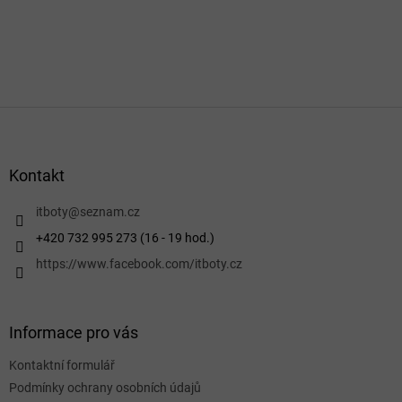
Z
á
p
a
Kontakt
t
í
itboty
@
seznam.cz
+420 732 995 273 (16 - 19 hod.)
https://www.facebook.com/itboty.cz
Informace pro vás
Kontaktní formulář
Podmínky ochrany osobních údajů