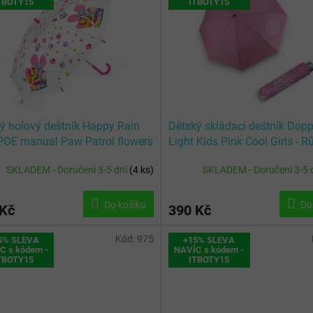
TBOTY15
ITBOTY15
ý holový deštník Happy Rain
Dětský skládací deštník Dopp
POE manual Paw Patrol flowers
Light Kids Pink Cool Girls - 
1
SKLADEM - Doručení 3-5 dní
(
4 ks
)
SKLADEM - Doručení 3-5 
Do košíku
Do
 Kč
390 Kč
Kód:
975
5% SLEVA
+15% SLEVA
C s kódem -
NAVÍC s kódem -
TBOTY15
ITBOTY15