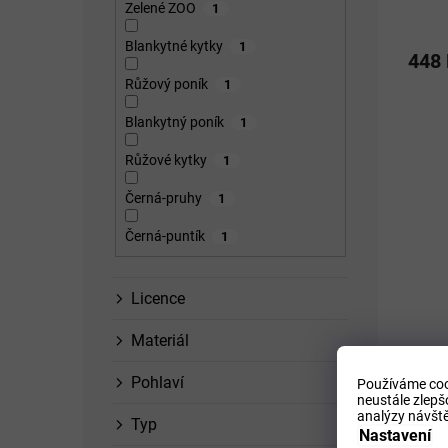
Zelené ZOO
1
Blankytné kytky
1
448
Růžový poník
1
Blankytný poník
1
Růžové kytky
1
Černá-pruhy
1
Černá-puntík
1
Licence
Materiál
Pohlaví
Používáme coo
neustále zlepš
analýzy návště
Typ
Nastavení