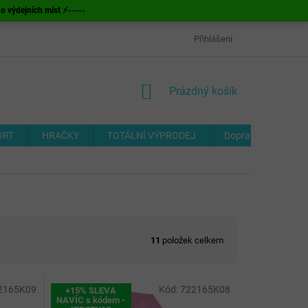
ýdejních míst ⚡-----
OBCHODNÍ PODMÍNKY
ODSTOUPENÍ OD SMLOUVY
Přihlášení
FORMUL
NÁKUPNÍ
Prázdný košík
KOŠÍK
ORT
HRAČKY
TOTÁLNÍ VÝPRODEJ
Doprava a platba
11
položek celkem
2165K09
Kód:
722165K08
+15% SLEVA
NAVÍC s kódem -