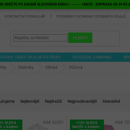
E ODEČTE PO ZADÁNÍ SLEVOVÉHO KÓDU⚡ ------- ⚡AKCE - DOPRAVA OD 49 Kč do v
KONTAKTNÍ FORMULÁŘ
PODMÍNKY OCHRANY OSOBNÍCH ÚDAJŮ
HLEDAT
ATOHY, TAŠKY, ŠKOLNÍ POTŘEBY
OUTDOOR, CAMPING
SP
lňky
Deštníky
Dětské
Růžová
učujeme
Nejlevnější
Nejdražší
Nejprodávanější
Abecedně
Kód:
62201
Kód:
72
5% SLEVA
+15% SLEVA
C s kódem -
NAVÍC s kódem -