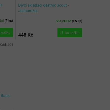
ls
Dívčí skládací deštník Scout -
Jednorožec
dní
(
5 ks
)
SKLADEM
(
>5 ks
)
 košíku
Do košíku
448 Kč
Kód:
401
- Basic