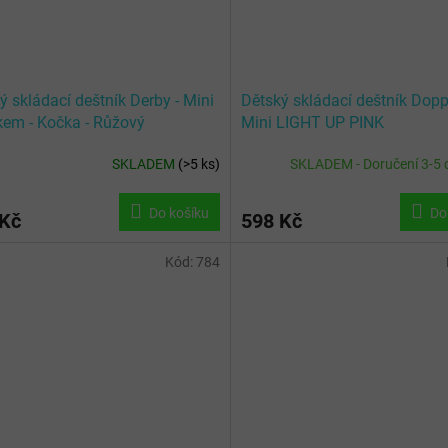
ý skládací deštník Derby - Mini
Dětský skládací deštník Dopp
kem - Kočka - Růžový
Mini LIGHT UP PINK
SKLADEM
(
>5 ks
)
SKLADEM - Doručení 3-5 
Do košíku
Do
 Kč
598 Kč
Kód:
784