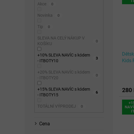
ý
I
n
p
Akce
0
p
n
r
i
í
o
Novinka
0
s
p
d
Tip
p
0
a
u
r
n
k
SLEVA NA CELÝ NÁKUP V
o
e
t
0
KOŠÍKU
d
l
ů
u
Dětsk
+10% SLEVA NAVÍC s kódem
3
k
Kids 
- ITBOTY10
t
6220
+20% SLEVA NAVÍC s kódem
ů
0
- ITBOTY20
280
+15% SLEVA NAVÍC s kódem
6
- ITBOTY15
+1
TOTÁLNÍ VÝPRODEJ
0
NAVÍ
I
Cena