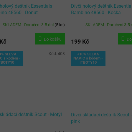
 holový deštník Essentials
Dívčí holový deštník Essentia
no 48560 - Donut
Bambino 48560 - Kočka
SKLADEM - Doručení 3-5 dní
(
5 ks
)
SKLADEM - Doručení 3-5 
Do košíku
Do
 Kč
199 Kč
Kód:
408
0% SLEVA
+10% SLEVA
C s kódem -
NAVÍC s kódem -
TBOTY10
ITBOTY10
 skládací deštník Scout - Motýl
Dívčí skládací deštník Scout 
pink