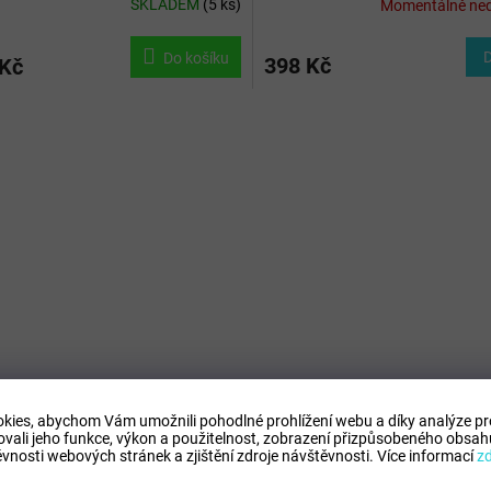
SKLADEM
(
5 ks
)
Momentálně ne
Do košíku
398 Kč
 Kč
O
v
l
á
d
a
c
í
p
r
v
k
y
v
ý
kies, abychom Vám umožnili pohodlné prohlížení webu a díky analýze p
p
ovali jeho funkce, výkon a použitelnost,
zobrazení přizpůsobeného obsahu
i
vnosti webových stránek a zjištění zdroje návštěvnosti.
Více informací
z
s