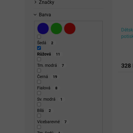
Značky
Barva
Dětsk
potis
Šedá
2
Růžová
11
328
Tm. modrá
7
Černá
19
Fialová
8
Sv. modrá
1
Bílá
2
Vícebarevné
7
Tm. šedý