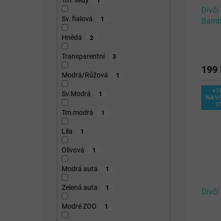
1
Dívčí
Sv. fialová
1
Bambi
Hnědá
2
Transparentní
3
199
Modrá/Růžová
1
+1
Sv.Modrá
1
NAVÍ
I
Tm.modrá
1
Lila
1
Olivová
1
Modrá auta
1
Zelená auta
1
Dívčí
Modré ZOO
1