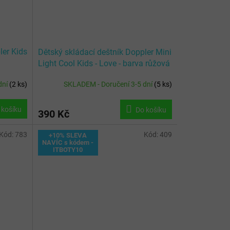
ler Kids
Dětský skládací deštník Doppler Mini
Light Cool Kids - Love - barva růžová
dní
(
2 ks
)
SKLADEM - Doručení 3-5 dní
(
5 ks
)
 košíku
Do košíku
390 Kč
Kód:
783
Kód:
409
+10% SLEVA
NAVÍC s kódem -
ITBOTY10