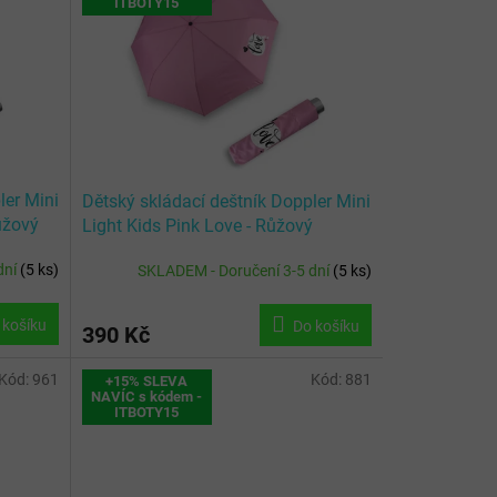
ITBOTY15
ler Mini
Dětský skládací deštník Doppler Mini
Růžový
Light Kids Pink Love - Růžový
dní
(
5 ks
)
SKLADEM - Doručení 3-5 dní
(
5 ks
)
 košíku
Do košíku
390 Kč
Kód:
961
Kód:
881
+15% SLEVA
NAVÍC s kódem -
ITBOTY15