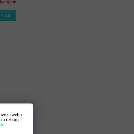
dostupné
DETAIL
rovozu webu
 a reklam,
de
.