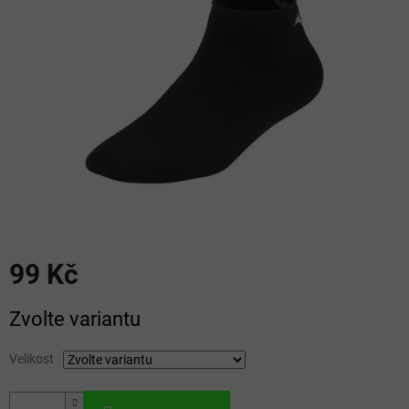
hvězdiček.
99 Kč
Měrná
Zvolte variantu
cena:
Velikost