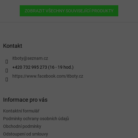
ZOBRAZIT VŠECHNY SOUVISEJÍCÍ PRODUKTY
Z
á
p
a
Kontakt
t
í
itboty
@
seznam.cz
+420 732 995 273 (16 - 19 hod.)
https://www.facebook.com/itboty.cz
Informace pro vás
Kontaktní formulář
Podmínky ochrany osobních údajů
Obchodní podmínky
Odstoupení od smlouvy