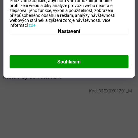
Používáme cookies, abychom Vám umožnili pohodlné
Doplňkové parametry
prohlížení webu a díky analýze provozu webu neustále
zlepšovali jeho funkce, výkon a použitelnost,
zobrazení
přizpůsobeného obsahu a reklam, analýzy návštěvnosti
Kategorie
:
Ponožky
webových stránek a zjištění zdroje návštěvnosti.
Více
EAN
:
Zvolte variantu
informací
zde
.
Nastavení
Velikost
:
S
Pohlaví
:
Unisex
Materiálové složení
:
97% Polyester, 3% Elastane
Barva
:
Black
Souhlasím
Mohlo by se vám líbit
Kód:
32EX0X01Z01_M