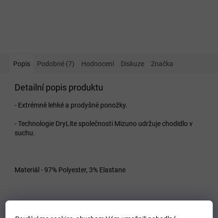
Popis
Podobné (7)
Hodnocení
Diskuze
Značka
Detailní popis produktu
- Extrémně lehké a prodyšné ponožky.
- Technologie DryLite společnosti Mizuno udržuje chodidlo v
suchu.
Materiál - 97% Polyester, 3% Elastane
VELIKOSTNÍ TABULKA MIZUNO