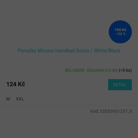
190 Kč
–34 %
Ponožky Mizuno Handball Socks / White/Black
SKLADEM - Doručení 3-6 dní
(
>5 ks
)
124 Kč
DETAIL
M
XXL
Kód:
32EX0X01Z37_S