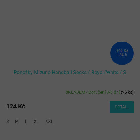
190 Kč
–34 %
Ponožky Mizuno Handball Socks / Royal/White / S
SKLADEM - Doručení 3-6 dní
(
>5 ks
)
124 Kč
DETAIL
S
M
L
XL
XXL