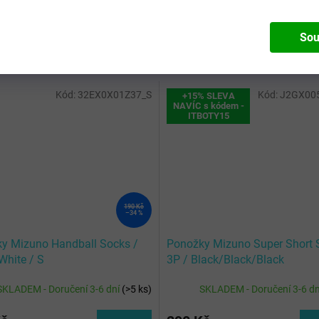
Sou
Kód:
32EX0X01Z37_S
Kód:
J2GX00
+15% SLEVA
NAVÍC s kódem -
ITBOTY15
190 Kč
–34 %
y Mizuno Handball Socks /
Ponožky Mizuno Super Short 
White / S
3P / Black/Black/Black
SKLADEM - Doručení 3-6 dní
(
>5 ks
)
SKLADEM - Doručení 3-6 d