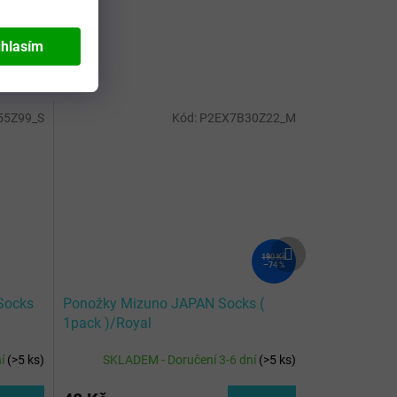
hlasím
55Z99_S
Kód:
P2EX7B30Z22_M
Další
190 Kč
produkt
–74 %
Socks
Ponožky Mizuno JAPAN Socks (
1pack )/Royal
ní
(
>5 ks
)
SKLADEM - Doručení 3-6 dní
(
>5 ks
)