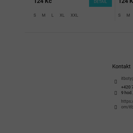
124 Kč
124 
DETAIL
S
M
L
XL
XXL
S
M
Z
á
p
a
t
Kontakt
í
itboty
+420 7
9 hod.
https
om/itb