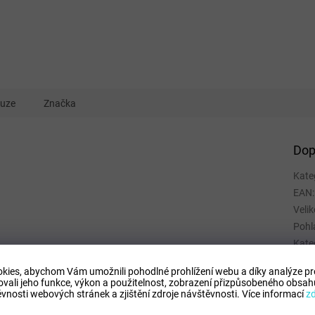
kuze
Značka
Dop
Kate
EAN
:
Velik
Pohl
Kate
Spor
kies, abychom Vám umožnili pohodlné prohlížení webu a díky analýze p
Mate
ovali jeho funkce, výkon a použitelnost,
zobrazení přizpůsobeného obsahu
Barv
vnosti webových stránek a zjištění zdroje návštěvnosti.
Více informací
z