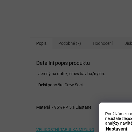
Popis
Podobné (7)
Hodnocení
Dis
Detailní popis produktu
- Jemný na dotek, směs bavlna/nylon.
- Delší ponožka Crew Sock.
Materiál - 95% PP, 5% Elastane
Používáme coo
neustále zlepš
analýzy návště
Nastavení
VELIKOSTNÍ TABULKA MIZUNO