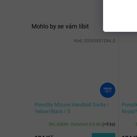
Mohlo by se vám líbit
Kód:
32EX0X01Z44_S
190 Kč
–34 %
Ponožky Mizuno Handball Socks /
Ponožk
Yellow/Black / S
Royal/
SKLADEM - Doručení 3-6 dní
(
>5 ks
)