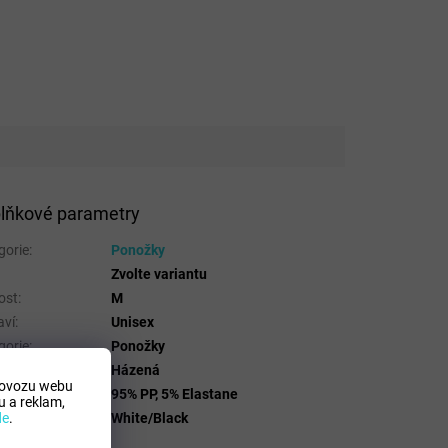
lňkové parametry
gorie
:
Ponožky
Zvolte variantu
ost
:
M
aví
:
Unisex
gorie
:
Ponožky
t
:
Házená
rovozu webu
riálové složení
:
95% PP, 5% Elastane
 a reklam,
a
:
White/Black
de
.