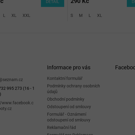
Kč
290 Kč
DETAIL
D
L
XL
XXL
S
M
L
XL
Informace pro vás
Facebo
Kontaktní formulář
@
seznam.cz
Podmínky ochrany osobních
32 995 273 (16 - 1
údajů
)
Obchodní podmínky
://www.facebook.c
Odstoupení od smlouvy
oty.cz
Formulář - Oznámení
odstoupení od smlouvy
Reklamační řád