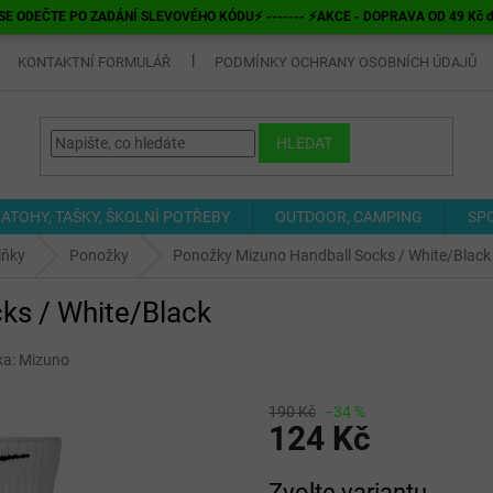
E ODEČTE PO ZADÁNÍ SLEVOVÉHO KÓDU⚡ ------- ⚡AKCE - DOPRAVA OD 49 Kč do v
KONTAKTNÍ FORMULÁŘ
PODMÍNKY OCHRANY OSOBNÍCH ÚDAJŮ
HLEDAT
ATOHY, TAŠKY, ŠKOLNÍ POTŘEBY
OUTDOOR, CAMPING
SP
lňky
Ponožky
Ponožky Mizuno Handball Socks / White/Black
ks / White/Black
ka:
Mizuno
190 Kč
–34 %
124 Kč
Měrná
Zvolte variantu