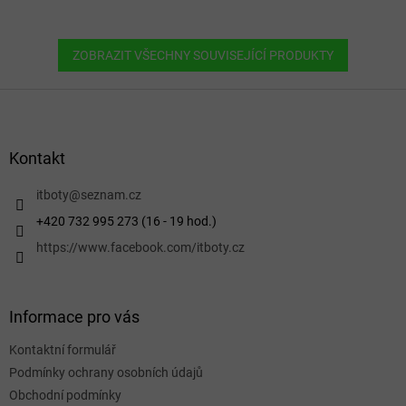
ZOBRAZIT VŠECHNY SOUVISEJÍCÍ PRODUKTY
Z
á
p
a
Kontakt
t
í
itboty
@
seznam.cz
+420 732 995 273 (16 - 19 hod.)
https://www.facebook.com/itboty.cz
Informace pro vás
Kontaktní formulář
Podmínky ochrany osobních údajů
Obchodní podmínky