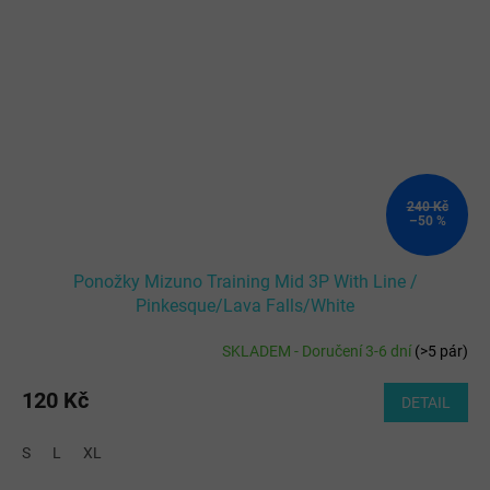
240 Kč
–50 %
Ponožky Mizuno Training Mid 3P With Line /
Pinkesque/Lava Falls/White
SKLADEM - Doručení 3-6 dní
(
>5 pár
)
120 Kč
DETAIL
S
L
XL