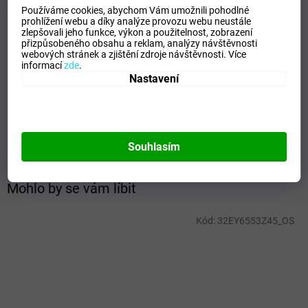
Kategorie
:
Ponožky
Používáme cookies, abychom Vám umožnili pohodlné
prohlížení webu a díky analýze provozu webu neustále
EAN
:
Zvolte variantu
zlepšovali jeho funkce, výkon a použitelnost,
zobrazení
Velikost
:
L
přizpůsobeného obsahu a reklam, analýzy návštěvnosti
webových stránek a zjištění zdroje návštěvnosti.
Více
Pohlaví
:
Unisex
informací
zde
.
Kategorie
:
Ponožky
Nastavení
Sport
:
Fotbal
Materiálové
62% Cotton, 17% Nylon, 15% Rubber, 6%
složení
:
Spandex
Barva
:
Green
Souhlasím
Mohlo by se vám líbit
Kód:
32EY6553Z45_OS