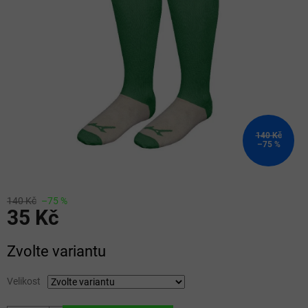
5
hvězdiček.
140 Kč
–75 %
140 Kč
–75 %
35 Kč
Měrná
Zvolte variantu
cena:
Velikost