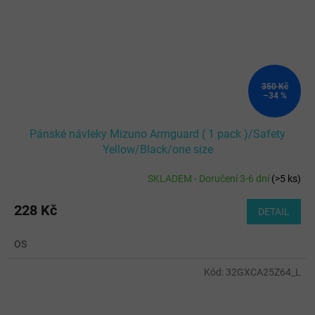
350 Kč
–34 %
Pánské návleky Mizuno Armguard ( 1 pack )/Safety
Yellow/Black/one size
SKLADEM - Doručení 3-6 dní
(
>5 ks
)
Průměrné
hodnocení
produktu
228 Kč
DETAIL
je
5,0
OS
z
5
Kód:
32GXCA25Z64_L
hvězdiček.