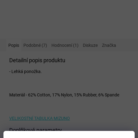
Popis
Podobné (7)
Hodnocení (1)
Diskuze
Značka
Detailní popis produktu
- Lehká ponožka.
Materiál - 62% Cotton, 17% Nylon, 15% Rubber, 6% Spande
VELIKOSTNÍ TABULKA MIZUNO
Doplňkové parametry