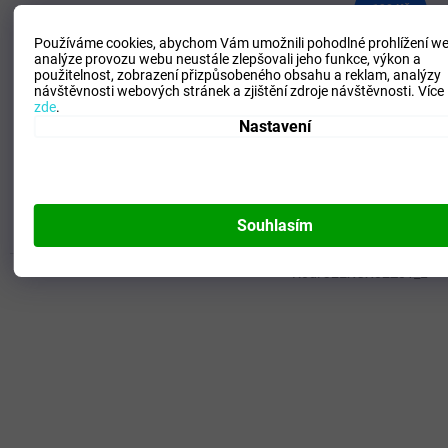
190 Kč
–34 %
Používáme cookies, abychom Vám umožnili pohodlné prohlížení we
analýze provozu webu neustále zlepšovali jeho funkce, výkon a
použitelnost,
zobrazení přizpůsobeného obsahu a reklam, analýzy
Ponožky Mizuno Handball Socks / Black/White
návštěvnosti webových stránek a zjištění zdroje návštěvnosti.
Více
zde
.
Nastavení
SKLADEM - Doručení 3-6 dní
(
>5 ks
)
124 Kč
DETAIL
Souhlasím
S
M
L
XXL
Kód:
32EXCX02Z01_L