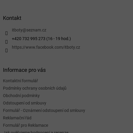
á
p
a
Kontakt
t
í
itboty
@
seznam.cz
+420 732 995 273 (16 - 19 hod.)
https://www.facebook.com/itboty.cz
Informace pro vás
Kontaktní formulář
Podmínky ochrany osobních údajů
Obchodní podmínky
Odstoupení od smlouvy
Formulář - Oznámení odstoupení od smlouvy
Reklamační řád
Formulář pro Reklamace
Jak ověřujeme hodnocení a recenze