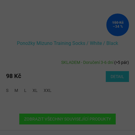
150 Kč
–34 %
Ponožky Mizuno Training Socks / White / Black
SKLADEM - Doručení 3-6 dní
(
>5 pár
)
98 Kč
DETAIL
S
M
L
XL
XXL
ZOBRAZIT VŠECHNY SOUVISEJÍCÍ PRODUKTY
Z