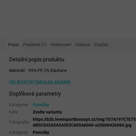
Popis
Podobné (7)
Hodnocení
Diskuze
Značka
Detailní popis produktu
Materiál - 95% PP, 5% Elastane
VELIKOSTNÍ TABULKA_MIZUNO
Doplňkové parametry
Kategorie
:
Ponožky
EAN
:
Zvolte variantu
https://b2b.levelsportkoncept.cz/img/7D7A797C7E
Fotografie
:
6B5C5A5A5A5A5E5C605A6060-a20000426066.jpg
Kategorie
:
Ponožky