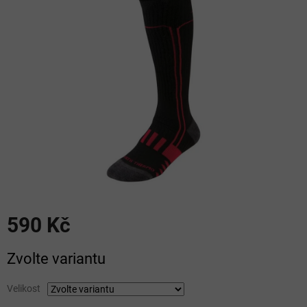
5
hvězdiček.
590 Kč
Měrná
Zvolte variantu
cena:
Velikost