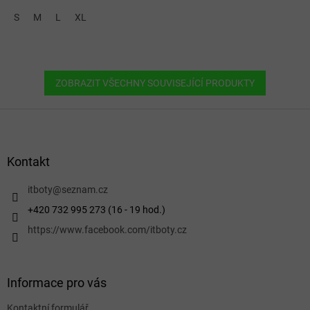
S
M
L
XL
ZOBRAZIT VŠECHNY SOUVISEJÍCÍ PRODUKTY
Z
á
p
a
Kontakt
t
í
itboty
@
seznam.cz
+420 732 995 273 (16 - 19 hod.)
https://www.facebook.com/itboty.cz
Informace pro vás
Kontaktní formulář