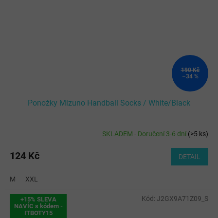
190 Kč
–34 %
Ponožky Mizuno Handball Socks / White/Black
SKLADEM - Doručení 3-6 dní
(
>5 ks
)
124 Kč
DETAIL
M
XXL
Kód:
J2GX9A71Z09_S
+15% SLEVA
NAVÍC s kódem -
ITBOTY15