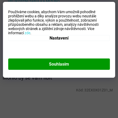
VELIKOSTNÍ TABULKA MIZUNO
Doplňkové parametry
Používáme cookies, abychom Vám umožnili pohodlné
prohlížení webu a díky analýze provozu webu neustále
zlepšovali jeho funkce, výkon a použitelnost,
zobrazení
Kategorie
:
Ponožky
přizpůsobeného obsahu a reklam, analýzy návštěvnosti
EAN
:
Zvolte variantu
webových stránek a zjištění zdroje návštěvnosti.
Více
informací
zde
.
Velikost
:
S
Nastavení
Pohlaví
:
Unisex
Materiálové
52% Acrylic, 18% Polyester, 12% Wool, 11%
složení
:
Polyacrylate, 4% Nylon, 3% Elastane
Barva
:
Black/Red
Souhlasím
Mohlo by se vám líbit
Kód:
32EX0X01Z01_M