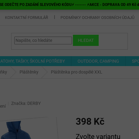
E ODEČTE PO ZADÁNÍ SLEVOVÉHO KÓDU⚡ ------- ⚡AKCE - DOPRAVA OD 49 Kč do v
KONTAKTNÍ FORMULÁŘ
PODMÍNKY OCHRANY OSOBNÍCH ÚDAJŮ
HLEDAT
ATOHY, TAŠKY, ŠKOLNÍ POTŘEBY
OUTDOOR, CAMPING
SP
lňky
Pláštěnky
Pláštěnka pro dospělé XXL
Značka:
DERBY
ení
398 Kč
Měrná
Zvolte variantu
cena: