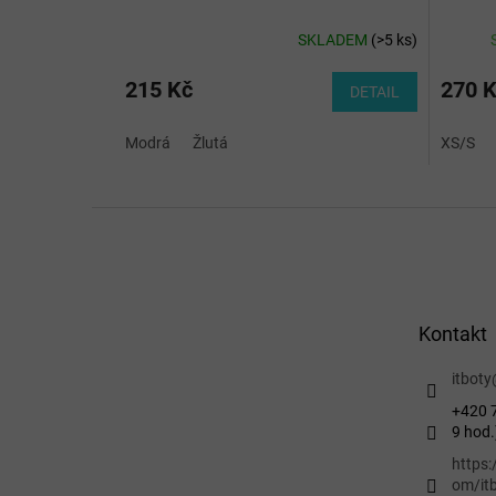
SKLADEM
(
>5 ks
)
215 Kč
270 
DETAIL
Modrá
Žlutá
XS/S
Z
á
p
a
t
Kontakt
í
itboty
+420 7
9 hod.
https
om/itb