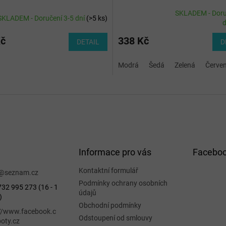
SKLADEM - Doru
SKLADEM - Doručení 3-5 dní
(
>5 ks
)
Průměrné
d
hodnocení
produktu
Kč
338 Kč
DETAIL
D
je
5,0
Modrá
Šedá
Zelená
Červe
z
5
hvězdiček.
Informace pro vás
Facebo
Kontaktní formulář
@
seznam.cz
Podmínky ochrany osobních
32 995 273 (16 - 1
údajů
)
Obchodní podmínky
://www.facebook.c
Odstoupení od smlouvy
oty.cz