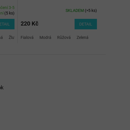
čení 3-5
SKLADEM
(
>5 ks
)
ní
(
5 ks
)
220 Kč
ETAIL
DETAIL
ná
Žlutá
Fialová
Modrá
Růžová
Zelená
ok