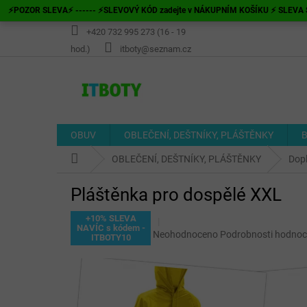
Přejít
⚡POZOR SLEVA⚡ ------ ⚡SLEVOVÝ KÓD zadejte v NÁKUPNÍM KOŠÍKU ⚡ SLEVA S
na
obsah
+420 732 995 273 (16 - 19
hod.)
itboty@seznam.cz
OBUV
OBLEČENÍ, DEŠTNÍKY, PLÁŠTĚNKY
B
Domů
OBLEČENÍ, DEŠTNÍKY, PLÁŠTĚNKY
Dop
Pláštěnka pro dospělé XXL
+10% SLEVA
NAVÍC s kódem -
Průměrné
Neohodnoceno
Podrobnosti hodnoc
ITBOTY10
hodnocení
produktu
je
0,0
z