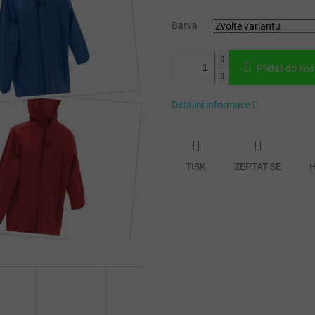
Barva
Přidat do koš
Detailní informace
TISK
ZEPTAT SE
H