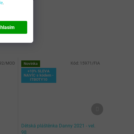
de
.
aví
:
Unisex
bce
:
Derby
hlasím
92/MOD
Kód:
15971/FIA
Novinka
+10% SLEVA
NAVÍC s kódem -
ITBOTY10
Další
produkt
Dětská pláštěnka Danny 2021 - vel.
98