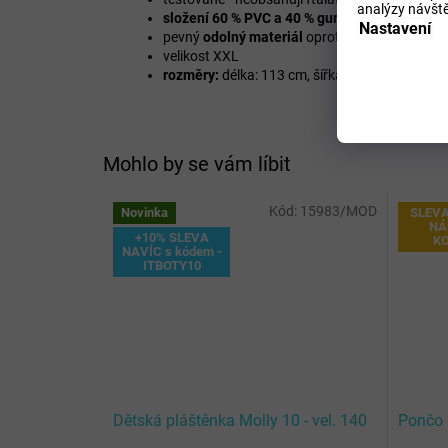
analýzy návště
složení 60 % PVC a 40 % guma
Nastavení
pevný
odolný materiál
oproti ‚‚běžným" pláště
velikost XXL
rozměry:
délka: 113 cm, šířka: 69 cm, délka ru
Mohlo by se vám líbit
Kód:
15983/MOD
Novinka
SLEVA
NÁ
+10% SLEVA
K
NAVÍC s kódem -
ITBOTY10
Dětská pláštěnka Molly 10 - vel. 140
Pončo 