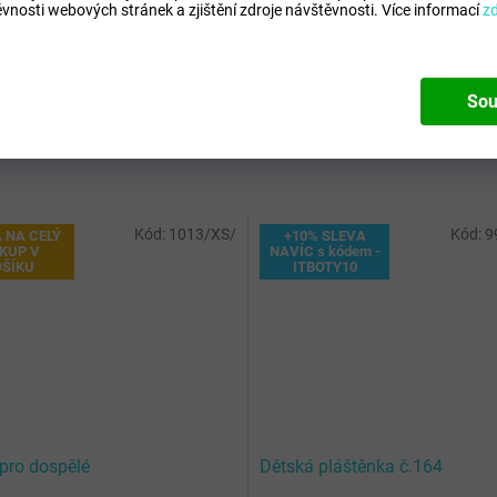
vnosti webových stránek a zjištění zdroje návštěvnosti.
Více informací
z
Pohl
nkám, jen tak se neprotrhne
Výro
kávu: 74 cm
Sou
Kód:
1013/XS/
Kód:
9
 NA CELÝ
+10% SLEVA
KUP V
NAVÍC s kódem -
OŠÍKU
ITBOTY10
pro dospělé
Dětská pláštěnka č.164