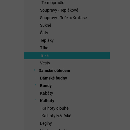
Termoprádlo
Soupravy - Teplákové
Soupravy - Tričko/Kraťase
Sukně
Šaty
Tepláky
Tílka
Trika
Vesty
Dámské oblečení
Dámské budny
Bundy
Kabáty
Kalhoty
Kalhoty dlouhé
Kalhoty lyžařské
Legíny