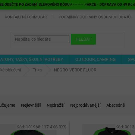
E ODEČTE PO ZADÁNÍ SLEVOVÉHO KÓDU⚡ ------- ⚡AKCE - DOPRAVA OD 49 Kč do v
KONTAKTNÍ FORMULÁŘ
PODMÍNKY OCHRANY OSOBNÍCH ÚDAJŮ
HLEDAT
ATOHY, TAŠKY, ŠKOLNÍ POTŘEBY
OUTDOOR, CAMPING
SP
ké oblečení
Trika
NEGRO-VERDE FLUOR
učujeme
Nejlevnější
Nejdražší
Nejprodávanější
Abecedně
Kód:
101968.117-4XS-3XS
Kód:
9013