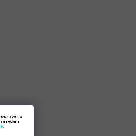
rovozu webu
 a reklam,
de
.