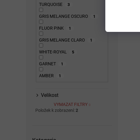
TURQUOISE
3
GRIS MELANGE OSCURO
1
FLUOR PINK
1
GRIS MELANGE CLARO
1
WHITE-ROYAL
5
GARNET
1
AMBER
1
Velikost
VYMAZAT FILTRY
Položek k zobrazení:
2
Přeskočit