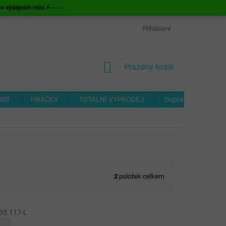
ýdejních míst ⚡-----
OBCHODNÍ PODMÍNKY
ODSTOUPENÍ OD SMLOUVY
Přihlášení
FORMUL
NÁKUPNÍ
Prázdný košík
KOŠÍK
ORT
HRAČKY
TOTÁLNÍ VÝPRODEJ
Doprava a platba
2
položek celkem
35.117-L