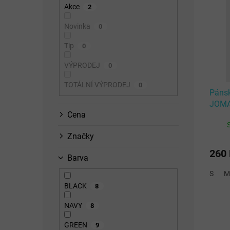
ý
n
p
Akce
2
p
n
r
i
í
o
Novinka
0
s
p
d
Tip
p
0
a
u
r
n
k
VÝPRODEJ
0
o
e
t
d
l
ů
TOTÁLNÍ VÝPRODEJ
0
u
Pánsk
k
JOMA
t
Cena
T-SH
ů
Značky
260
Barva
S
M
BLACK
8
NAVY
8
GREEN
9