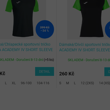
399 Kč
–34 %
é/Chlapecké sportovní tričko
Dámské/Dívčí sportovní tri
 ACADEMY IV SHORT SLEEVE
ACADEMY IV SHORT SLEEVE 
IRT BLACK FLUOR GREEN
SHIRT BLACK FLUOR GREEN
SKLADEM - Doručení 8-13 dní
(
>5 ks
)
SKLADEM - Doručení 8-13 d
DETAIL
 Kč
260 Kč
L
XL
96-100
104-116
128-140
S
M
2XL-3XL
L
12 (2XS)
14 (XS
O
v
l
á