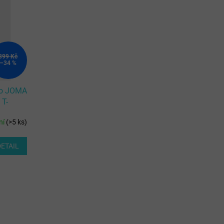
399 Kč
–34 %
čko JOMA
T-
ní
(
>5 ks
)
DETAIL
)