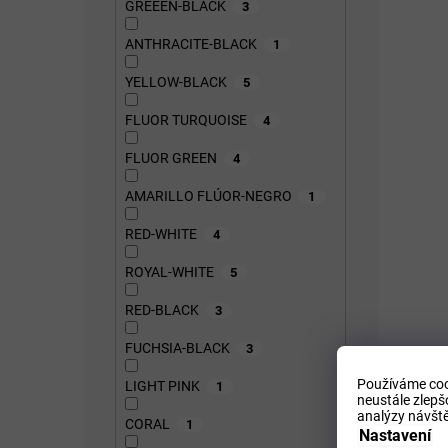
GREEEN-BLACK
3
ANTHRACITE-BLACK
1
YELLOW-BLACK
5
FLUOR TURQUOISE
4
FLUOR GREEN
4
AMARILLO FLÚOR-NEGRO
1
RED-WHITE
4
ROYAL-WHITE
5
RED-BLACK
3
FUCHSIA-BLACK
3
Používáme coo
LIGHT PINK
1
neustále zlepš
analýzy návště
CORAL
1
Nastavení