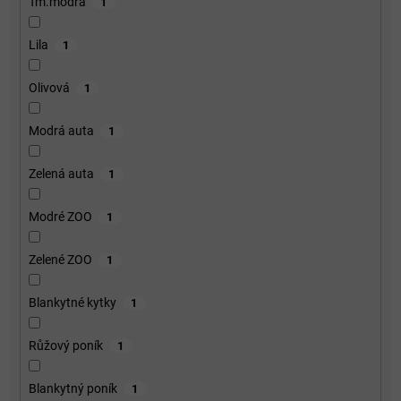
Tm.modrá
1
Lila
1
Olivová
1
Modrá auta
1
Zelená auta
1
Modré ZOO
1
Zelené ZOO
1
Blankytné kytky
1
Růžový poník
1
Blankytný poník
1