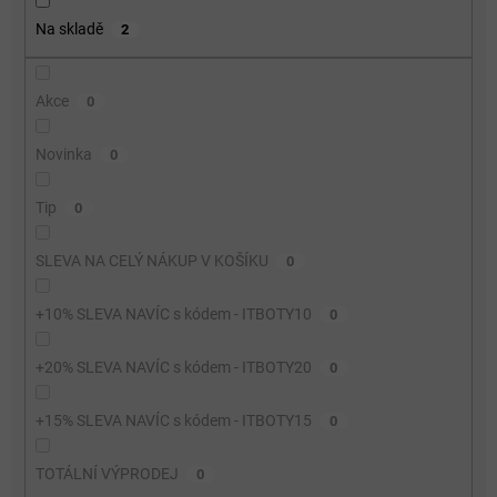
o
Na skladě
2
d
u
k
Akce
0
t
ů
Novinka
0
Tip
0
SLEVA NA CELÝ NÁKUP V KOŠÍKU
0
+10% SLEVA NAVÍC s kódem - ITBOTY10
0
+20% SLEVA NAVÍC s kódem - ITBOTY20
0
+15% SLEVA NAVÍC s kódem - ITBOTY15
0
TOTÁLNÍ VÝPRODEJ
0