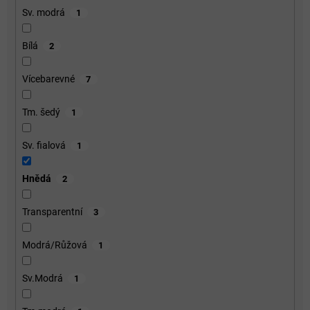
Sv. modrá
1
Bílá
2
Vícebarevné
7
Tm. šedý
1
Sv. fialová
1
Hnědá
2
Transparentní
3
Modrá/Růžová
1
Sv.Modrá
1