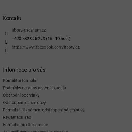
á
p
a
Kontakt
t
í
itboty
@
seznam.cz
+420 732 995 273 (16 - 19 hod.)
https://www.facebook.com/itboty.cz
Informace pro vás
Kontaktní formulář
Podmínky ochrany osobních údajů
Obchodní podmínky
Odstoupení od smlouvy
Formulář - Oznámení odstoupení od smlouvy
Reklamační řád
Formulář pro Reklamace