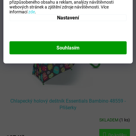
V
přizpůsobeného obsahu a reklam, analýzy návštěvnosti
Kód:
781
webových stránek a zjištění zdroje návštěvnosti.
Více
ý
informací
zde
.
p
Nastavení
i
s
p
r
o
Souhlasím
d
u
k
t
ů
Chlapecký holový deštník Essentials Bambino 48559 -
Příšerky
SKLADEM
(
1 ks
)
Do košíku