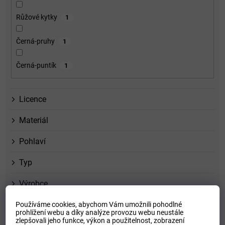
Růžové kytky
1
Černá-pruhy
1
Černá-puntík
1
Licence
Materiál
Pohlaví
Typ
Výrobce
VYMAZAT FILTRY
Používáme cookies, abychom Vám umožnili pohodlné
Položek k zobrazení:
2
prohlížení webu a díky analýze provozu webu neustále
zlepšovali jeho funkce, výkon a použitelnost,
zobrazení