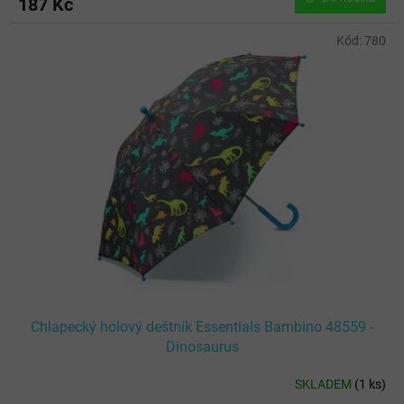
187 Kč
Kód:
780
Chlapecký holový deštník Essentials Bambino 48559 -
Dinosaurus
SKLADEM
(
1 ks
)