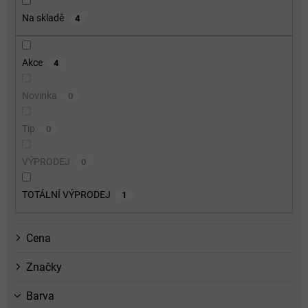
o
Na skladě
4
d
u
k
Akce
4
t
ů
Novinka
0
Tip
0
VÝPRODEJ
0
TOTÁLNÍ VÝPRODEJ
1
Cena
Značky
Barva