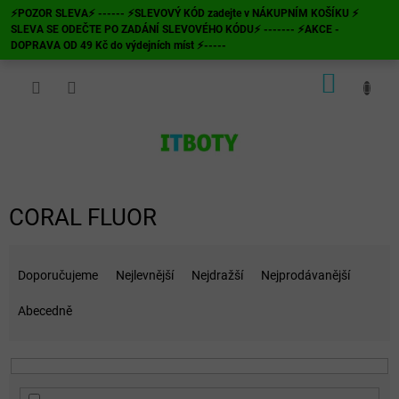
Přejít
⚡POZOR SLEVA⚡ ------ ⚡SLEVOVÝ KÓD zadejte v NÁKUPNÍM KOŠÍKU ⚡
na
SLEVA SE ODEČTE PO ZADÁNÍ SLEVOVÉHO KÓDU⚡ ------- ⚡AKCE -
obsah
DOPRAVA OD 49 Kč do výdejních míst ⚡-----
NÁKUP
KOŠÍK
CORAL FLUOR
Ř
a
Doporučujeme
Nejlevnější
Nejdražší
Nejprodávanější
z
e
Abecedně
n
í
p
r