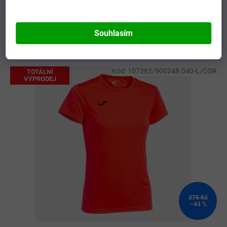
SKLADEM - Doručení 8-13 dní
(
>5 ks
)
DETAIL
252 Kč
Souhlasím
152
XS
S
M
L
XL
96-100
104-116
128-140
2
Kód:
107382/900248.040-L/COR
TOTÁLNÍ
VÝPRODEJ
375 Kč
–44 %