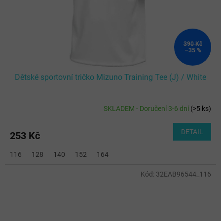
390 Kč
–35 %
Dětské sportovní tričko Mizuno Training Tee (J) / White
SKLADEM - Doručení 3-6 dní
(
>5 ks
)
DETAIL
253 Kč
116
128
140
152
164
Kód:
32EAB96544_116