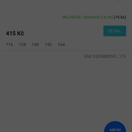
SKLADEM - Doručení 3-6 dní
(
>5 ks
)
DETAIL
415 Kč
116
128
140
152
164
Kód:
32EA8B0501_116
640 Kč