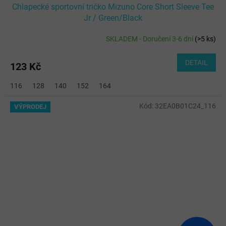
Chlapecké sportovní tričko Mizuno Core Short Sleeve Tee
Jr / Green/Black
SKLADEM - Doručení 3-6 dní
(
>5 ks
)
DETAIL
123 Kč
116
128
140
152
164
Kód:
32EA0B01C24_116
VÝPRODEJ