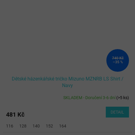
740 Kč
–35 %
Dětské házenkářské tričko Mizuno MZNRB LS Shirt /
Navy
SKLADEM - Doručení 3-6 dní
(
>5 ks
)
DETAIL
481 Kč
116
128
140
152
164