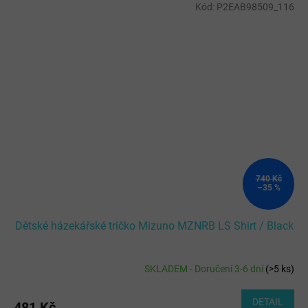
Kód:
P2EAB98509_116
740 Kč
–35 %
Dětské házekářské tričko Mizuno MZNRB LS Shirt / Black
SKLADEM - Doručení 3-6 dní
(
>5 ks
)
DETAIL
481 Kč