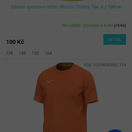
Dětské sportovní tričko Mizuno Drylite Tee Jr / Yellow
SKLADEM - Doručení 3-6 dní
(
>5 ks
)
DETAIL
100 Kč
128
140
152
164
Kód:
32EAB96585_116