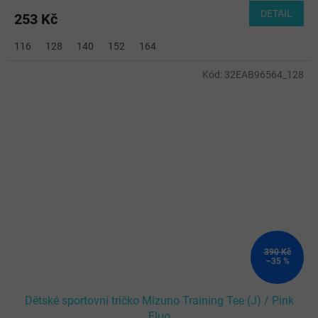
DETAIL
253 Kč
116
128
140
152
164
Kód:
32EAB96564_128
390 Kč
–35 %
Dětské sportovní tričko Mizuno Training Tee (J) / Pink
Fluo