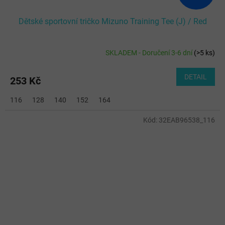
Dětské sportovní tričko Mizuno Training Tee (J) / Red
SKLADEM - Doručení 3-6 dní
(
>5 ks
)
DETAIL
253 Kč
116
128
140
152
164
Kód:
32EAB96538_116