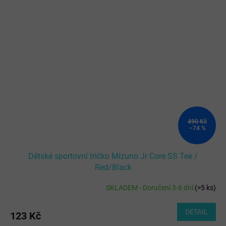
490 Kč
–74 %
Dětské sportovní tričko Mizuno Jr Core SS Tee /
Red/Black
SKLADEM - Doručení 3-6 dní
(
>5 ks
)
DETAIL
123 Kč