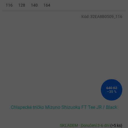
116
128
140
164
Kód:
32EA8B0509_116
640 Kč
–35 %
Chlapecké tričko Mizuno Shizuoka FT Tee JR / Black
SKLADEM - Doručení 3-6 dní
(
>5 ks
)