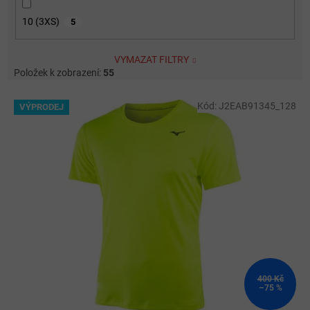
10 (3XS)
5
VYMAZAT FILTRY
Položek k zobrazení:
55
V
Kód:
J2EAB91345_128
VÝPRODEJ
ý
p
i
s
p
r
o
d
u
k
t
ů
400 Kč
–75 %