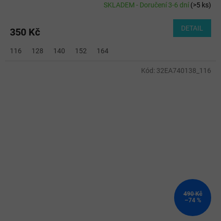
SKLADEM - Doručení 3-6 dní
(
>5 ks
)
DETAIL
350 Kč
116
128
140
152
164
Kód:
32EA740138_116
490 Kč
–74 %