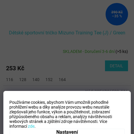
390 Kč
–35 %
Dětské sportovní tričko Mizuno Training Tee (J) / Green
SKLADEM - Doručení 3-6 dní
(
>5 ks
)
DETAIL
253 Kč
116
128
140
152
164
Kód:
32EAB96522_116
Používáme cookies, abychom Vám umožnili pohodlné
prohlížení webu a díky analýze provozu webu neustále
zlepšovali jeho funkce, výkon a použitelnost,
zobrazení
přizpůsobeného obsahu a reklam, analýzy návštěvnosti
webových stránek a zjištění zdroje návštěvnosti.
Více
informací
zde
.
Nastavení