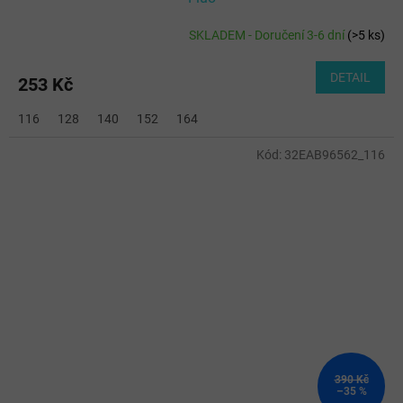
SKLADEM - Doručení 3-6 dní
(
>5 ks
)
DETAIL
253 Kč
116
128
140
152
164
Kód:
32EAB96562_116
390 Kč
–35 %