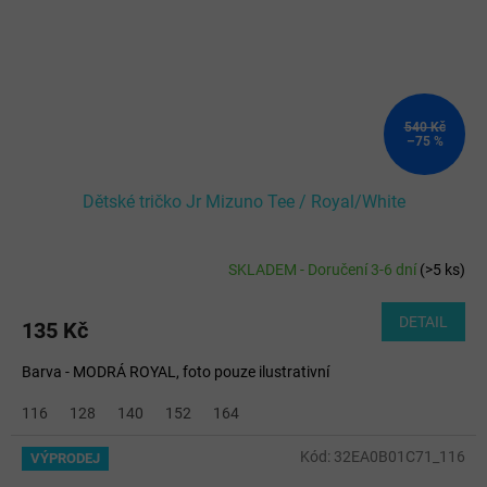
540 Kč
–75 %
Dětské tričko Jr Mizuno Tee / Royal/White
SKLADEM - Doručení 3-6 dní
(
>5 ks
)
DETAIL
135 Kč
Barva - MODRÁ ROYAL, foto pouze ilustrativní
116
128
140
152
164
Kód:
32EA0B01C71_116
VÝPRODEJ