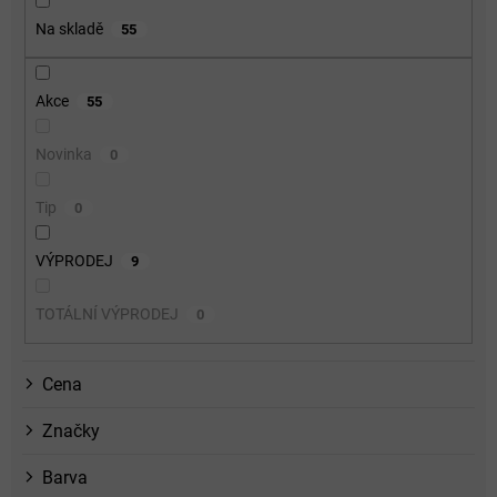
o
Na skladě
55
d
u
k
Akce
55
t
ů
Novinka
0
Tip
0
VÝPRODEJ
9
TOTÁLNÍ VÝPRODEJ
0
Cena
Značky
Barva