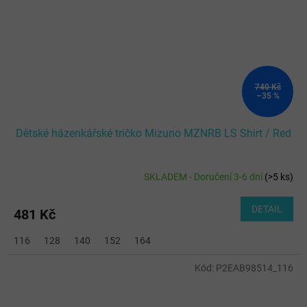
740 Kč
–35 %
Dětské házenkářské tričko Mizuno MZNRB LS Shirt / Red
SKLADEM - Doručení 3-6 dní
(
>5 ks
)
DETAIL
481 Kč
116
128
140
152
164
Kód:
P2EAB98514_116