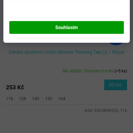
Souhlasím
390 Kč
–35 %
Dětské sportovní tričko Mizuno Training Tee (J) / Royal
SKLADEM - Doručení 3-6 dní
(
>5 ks
)
DETAIL
253 Kč
116
128
140
152
164
Kód:
32EAB96520_116