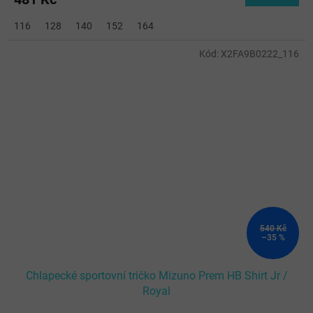
116
128
140
152
164
Kód:
X2FA9B0222_116
540 Kč
–35 %
Chlapecké sportovní tričko Mizuno Prem HB Shirt Jr /
Royal