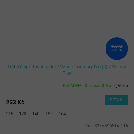
390 Kč
–35 %
Dětské sportovní tričko Mizuno Training Tee (J) / Yellow
Fluo
SKLADEM - Doručení 3-6 dní
(
>5 ks
)
DETAIL
253 Kč
116
128
140
152
164
Kód:
32EAB96514_116