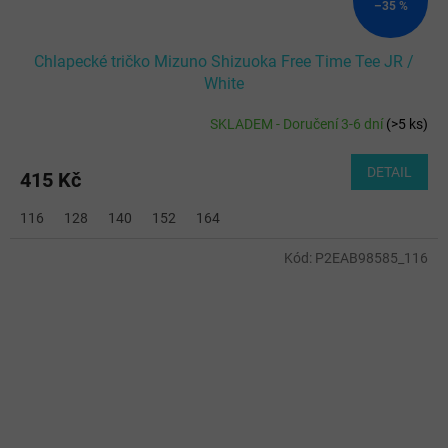
–35 %
Chlapecké tričko Mizuno Shizuoka Free Time Tee JR /
White
SKLADEM - Doručení 3-6 dní
(
>5 ks
)
DETAIL
415 Kč
116
128
140
152
164
Kód:
P2EAB98585_116