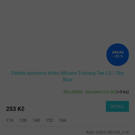
390 Kč
–35 %
Dětské sportovní tričko Mizuno Training Tee (J) / Sky
Blue
SKLADEM - Doručení 3-6 dní
(
>5 ks
)
DETAIL
253 Kč
116
128
140
152
164
Kód:
32EA740165_116