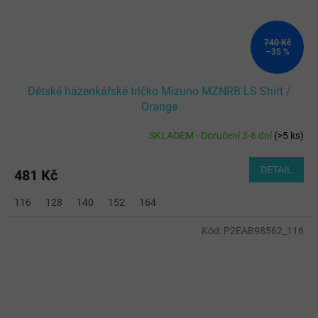
740 Kč
–35 %
Dětské házenkářské tričko Mizuno MZNRB LS Shirt /
Orange
SKLADEM - Doručení 3-6 dní
(
>5 ks
)
DETAIL
481 Kč
116
128
140
152
164
Kód:
P2EAB98562_116