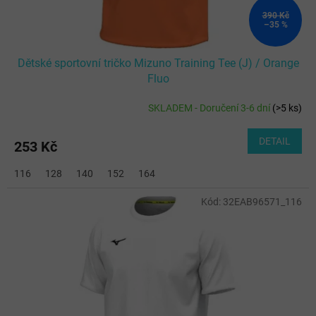
390 Kč
–35 %
Dětské sportovní tričko Mizuno Training Tee (J) / Orange
Fluo
SKLADEM - Doručení 3-6 dní
(
>5 ks
)
DETAIL
253 Kč
116
128
140
152
164
Kód:
32EAB96571_116