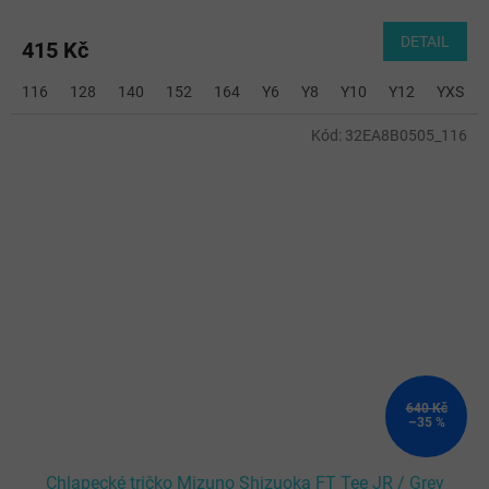
DETAIL
415 Kč
116
128
140
152
164
Y6
Y8
Y10
Y12
YXS
Kód:
32EA8B0505_116
640 Kč
–35 %
Chlapecké tričko Mizuno Shizuoka FT Tee JR / Grey