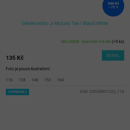
540 Kč
–75 %
Dětské tričko Jr Mizuno Tee / Black/White
SKLADEM - Doručení 3-6 dní
(
>5 ks
)
DETAIL
135 Kč
Foto je pouze ilustrativní
116
128
140
152
164
Kód:
32EA0B01C22_116
VÝPRODEJ