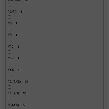
12-14
1
Y6
1
Y8
1
Y10
1
Y12
1
YXS
1
12 (2XS)
37
14 (XS)
36
8 (4XS)
5