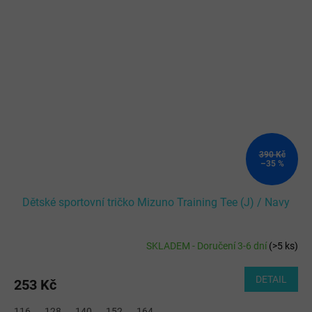
390 Kč
–35 %
Dětské sportovní tričko Mizuno Training Tee (J) / Navy
SKLADEM - Doručení 3-6 dní
(
>5 ks
)
DETAIL
253 Kč
116
128
140
152
164