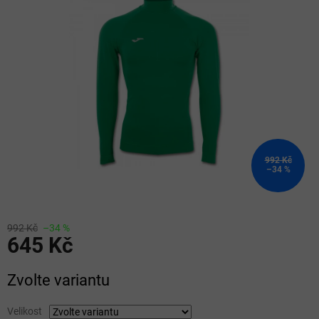
z
5
hvězdiček.
992 Kč
–34 %
992 Kč
–34 %
645 Kč
Měrná
Zvolte variantu
cena:
Velikost