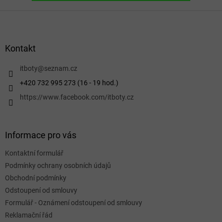
Z
á
p
a
Kontakt
t
í
itboty
@
seznam.cz
+420 732 995 273 (16 - 19 hod.)
https://www.facebook.com/itboty.cz
Informace pro vás
Kontaktní formulář
Podmínky ochrany osobních údajů
Obchodní podmínky
Odstoupení od smlouvy
Formulář - Oznámení odstoupení od smlouvy
Reklamační řád