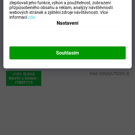
zlepšovali jeho funkce, výkon a použitelnost,
zobrazení
přizpůsobeného obsahu a reklam, analýzy návštěvnosti
Kategorie
:
Dámské termoprádlo
webových stránek a zjištění zdroje návštěvnosti.
Více
EAN
:
Zvolte variantu
informací
zde
.
Tipo Mdelo
:
T
Nastavení
Composicion
:
92% POLYAMIDA - 8% ELASTAN
Modelo
:
101650.450
Souhlasím
Mohlo by se vám líbit
Kód:
A2GAA75209_S
+15% SLEVA
NAVÍC s kódem -
ITBOTY15