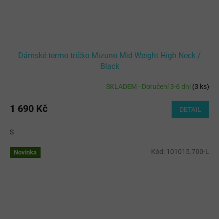
Dámské termo tričko Mizuno Mid Weight High Neck /
Black
SKLADEM - Doručení 3-6 dní
(
3 ks
)
1 690 Kč
DETAIL
S
Kód:
101015.700-L
Novinka