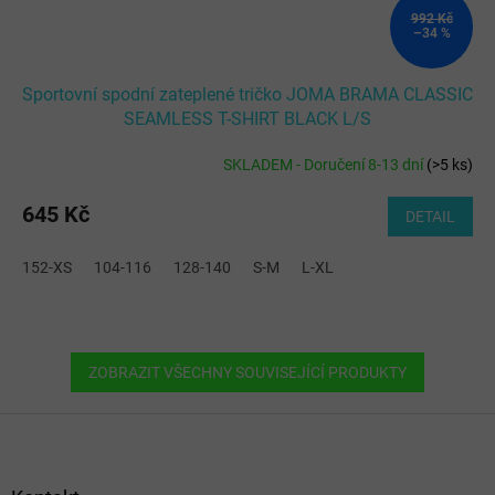
992 Kč
–34 %
Sportovní spodní zateplené tričko JOMA BRAMA CLASSIC
SEAMLESS T-SHIRT BLACK L/S
SKLADEM - Doručení 8-13 dní
(
>5 ks
)
645 Kč
DETAIL
152-XS
104-116
128-140
S-M
L-XL
ZOBRAZIT VŠECHNY SOUVISEJÍCÍ PRODUKTY
Z
á
p