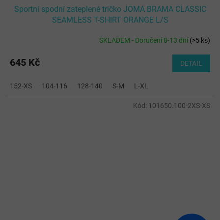
Sportní spodní zateplené tričko JOMA BRAMA CLASSIC
SEAMLESS T-SHIRT ORANGE L/S
SKLADEM - Doručení 8-13 dní
(
>5 ks
)
645 Kč
DETAIL
152-XS
104-116
128-140
S-M
L-XL
Kód:
101650.100-2XS-XS