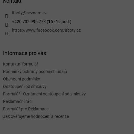
a
Kontakt
t
í
itboty
@
seznam.cz
+420 732 995 273 (16 - 19 hod.)
https://www.facebook.com/itboty.cz
Informace pro vás
Kontaktní formulář
Podmínky ochrany osobních údajů
Obchodní podmínky
Odstoupení od smlouvy
Formulář - Oznámení odstoupení od smlouvy
Reklamační řád
Formulář pro Reklamace
Jak ověřujeme hodnocení a recenze