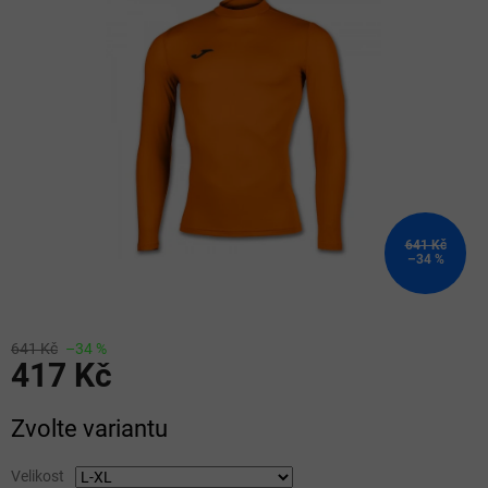
z
5
hvězdiček.
641 Kč
–34 %
641 Kč
–34 %
417 Kč
Měrná
Zvolte variantu
cena:
Velikost