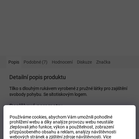
Popis
Podobné (7)
Hodnocení
Diskuze
Značka
Detailní popis produktu
Tílko s dlouhým rukávem vyrobené z pružné látky pro zajištění
svobody pohybu. Se sítotiskovým logem.
Doplňkové parametry
Používáme cookies, abychom Vám umožnili pohodlné
Kategorie
:
Dámské termoprádlo
prohlížení webu a díky analýze provozu webu neustále
EAN
:
8424309082154
zlepšovali jeho funkce, výkon a použitelnost,
zobrazení
přizpůsobeného obsahu a reklam, analýzy návštěvnosti
Tipo Mdelo
:
T
webových stránek a zjištění zdroje návštěvnosti.
Více