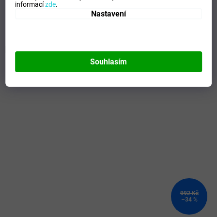
Composicion
:
90% POLYESTER - 10% ELASTAN
informací
zde
.
Modelo
:
101018.880
Nastavení
Mohlo by se vám líbit
Souhlasím
Kód:
101650.880-2XS-XS
992 Kč
–34 %