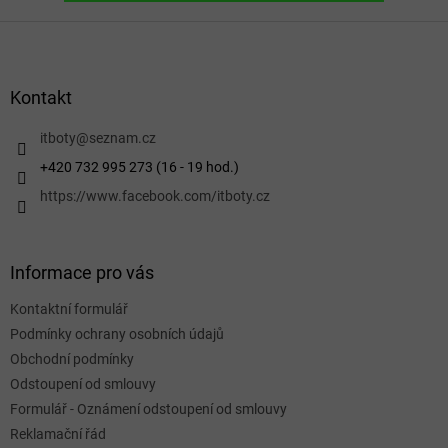
Z
á
p
a
Kontakt
t
í
itboty
@
seznam.cz
+420 732 995 273 (16 - 19 hod.)
https://www.facebook.com/itboty.cz
Informace pro vás
Kontaktní formulář
Podmínky ochrany osobních údajů
Obchodní podmínky
Odstoupení od smlouvy
Formulář - Oznámení odstoupení od smlouvy
Reklamační řád