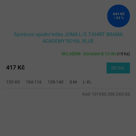
641 Kč
–34 %
Sportovní spodní tričko JOMA L/S T-SHIRT BRAMA
ACADEMY ROYAL BLUE
SKLADEM - Doručení 8-13 dní
(
>5 ks
)
417 Kč
DETAIL
152-XS
104-116
128-140
S-M
L-XL
Kód:
101650.350-2XS-XS