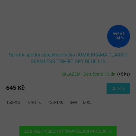
992 Kč
–34 %
Sportní spodní zateplené tričko JOMA BRAMA CLASSIC
SEAMLESS T-SHIRT SKY BLUE L/S
SKLADEM - Doručení 8-13 dní
(
>5 ks
)
645 Kč
DETAIL
152-XS
104-116
128-140
S-M
L-XL
ZOBRAZIT VŠECHNY SOUVISEJÍCÍ PRODUKTY