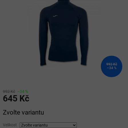
z
5
hvězdiček.
992 Kč
–34 %
992 Kč
–34 %
645 Kč
Měrná
Zvolte variantu
cena:
Velikost