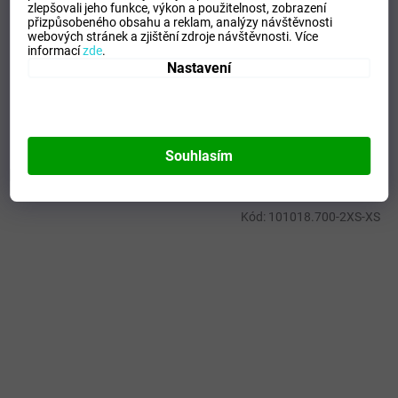
zlepšovali jeho funkce, výkon a použitelnost,
zobrazení
přizpůsobeného obsahu a reklam, analýzy návštěvnosti
Kategorie
:
Dámské termoprádlo
webových stránek a zjištění zdroje návštěvnosti.
Více
EAN
:
Zvolte variantu
informací
zde
.
Tipo Mdelo
:
T
Nastavení
Composicion
:
92% POLYAMIDA - 8% ELASTAN
Modelo
:
101650.331
Souhlasím
Mohlo by se vám líbit
Kód:
101018.700-2XS-XS