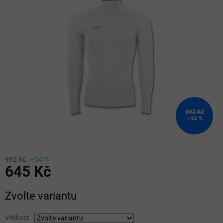
z
5
hvězdiček.
992 Kč
–34 %
992 Kč
–34 %
645 Kč
Měrná
Zvolte variantu
cena:
Velikost