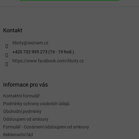
Z
á
p
a
Kontakt
t
í
itboty
@
seznam.cz
+420 732 995 273 (16 - 19 hod.)
https://www.facebook.com/itboty.cz
Informace pro vás
Kontaktní formulář
Podmínky ochrany osobních údajů
Obchodní podmínky
Odstoupení od smlouvy
Formulář - Oznámení odstoupení od smlouvy
Reklamační řád