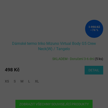
1 990 Kč
–74 %
Dámské termo triko Mizuno Virtual Body G5 Crew
Neck(W) / Tangelo
SKLADEM - Doručení 3-6 dní
(
5 ks
)
498 Kč
DETAIL
XS
S
M
L
XL
ZOBRAZIT VŠECHNY SOUVISEJÍCÍ PRODUKTY