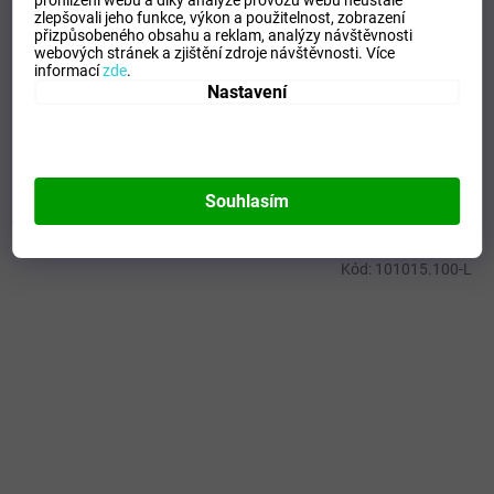
zlepšovali jeho funkce, výkon a použitelnost,
zobrazení
Kategorie
:
Dámské termoprádlo
přizpůsobeného obsahu a reklam, analýzy návštěvnosti
webových stránek a zjištění zdroje návštěvnosti.
Více
EAN
:
Zvolte variantu
informací
zde
.
Tipo Mdelo
:
T
Nastavení
Composicion
:
92% POLYAMIDA - 8% ELASTAN
Modelo
:
101650.200
Souhlasím
Mohlo by se vám líbit
Kód:
101015.100-L