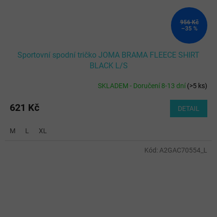
956 Kč
–35 %
Sportovní spodní tričko JOMA BRAMA FLEECE SHIRT
BLACK L/S
SKLADEM - Doručení 8-13 dní
(
>5 ks
)
621 Kč
DETAIL
M
L
XL
Kód:
A2GAC70554_L