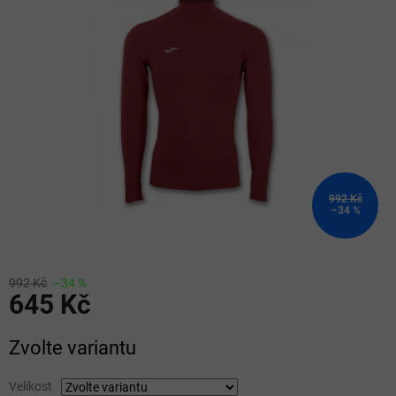
z
5
hvězdiček.
992 Kč
–34 %
992 Kč
–34 %
645 Kč
Měrná
Zvolte variantu
cena:
Velikost