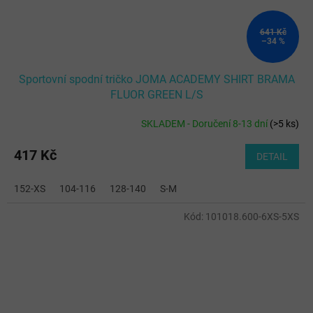
641 Kč
–34 %
Sportovní spodní tričko JOMA ACADEMY SHIRT BRAMA
FLUOR GREEN L/S
SKLADEM - Doručení 8-13 dní
(
>5 ks
)
417 Kč
DETAIL
152-XS
104-116
128-140
S-M
Kód:
101018.600-6XS-5XS