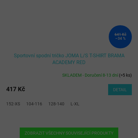
641 Kč
–34 %
Sportovní spodní tričko JOMA L/S T-SHIRT BRAMA
ACADEMY RED
SKLADEM - Doručení 8-13 dní
(
>5 ks
)
417 Kč
DETAIL
152-XS
104-116
128-140
L-XL
ZOBRAZIT VŠECHNY SOUVISEJÍCÍ PRODUKTY