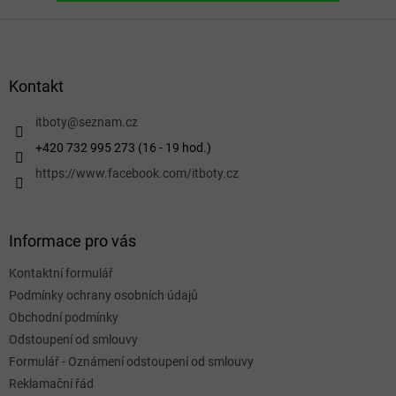
Z
á
p
a
Kontakt
t
í
itboty
@
seznam.cz
+420 732 995 273 (16 - 19 hod.)
https://www.facebook.com/itboty.cz
Informace pro vás
Kontaktní formulář
Podmínky ochrany osobních údajů
Obchodní podmínky
Odstoupení od smlouvy
Formulář - Oznámení odstoupení od smlouvy
Reklamační řád