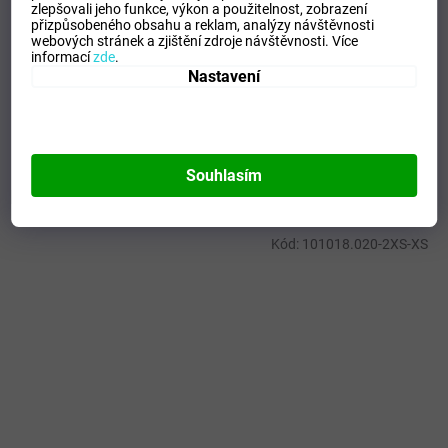
zlepšovali jeho funkce, výkon a použitelnost,
zobrazení
přizpůsobeného obsahu a reklam, analýzy návštěvnosti
Kategorie
:
Dámské termoprádlo
webových stránek a zjištění zdroje návštěvnosti.
Více
EAN
:
Zvolte variantu
informací
zde
.
Tipo Mdelo
:
T
Nastavení
Composicion
:
92% POLYAMIDA - 8% ELASTAN
Modelo
:
101650.671
Souhlasím
Mohlo by se vám líbit
Kód:
101018.020-2XS-XS