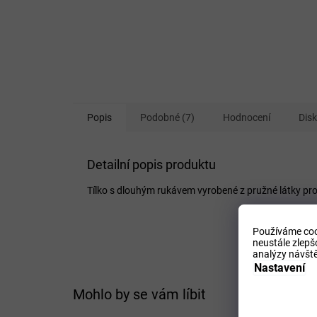
Popis
Podobné (7)
Hodnocení
Dis
Detailní popis produktu
Tílko s dlouhým rukávem vyrobené z pružné látky pro
Používáme coo
neustále zlepš
analýzy návště
Nastavení
Mohlo by se vám líbit