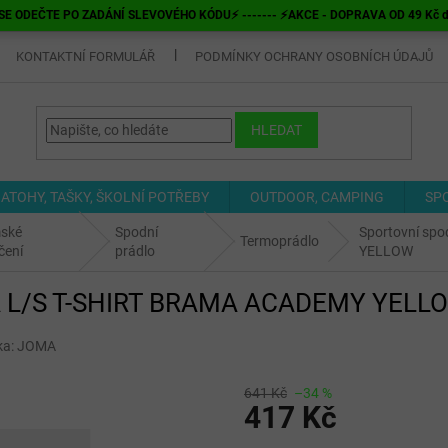
E ODEČTE PO ZADÁNÍ SLEVOVÉHO KÓDU⚡ ------- ⚡AKCE - DOPRAVA OD 49 Kč do v
KONTAKTNÍ FORMULÁŘ
PODMÍNKY OCHRANY OSOBNÍCH ÚDAJŮ
HLEDAT
ATOHY, TAŠKY, ŠKOLNÍ POTŘEBY
OUTDOOR, CAMPING
SP
ské
Spodní
Sportovní sp
Termoprádlo
čení
prádlo
YELLOW
OMA L/S T-SHIRT BRAMA ACADEMY YELL
ka:
JOMA
641 Kč
–34 %
417 Kč