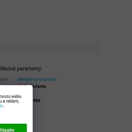
lňkové parametry
gorie
:
Dámské termoprádlo
Zvolte variantu
 Mdelo
:
T
rovozu webu
lo
:
101018.900
 a reklam,
de
.
hlasím