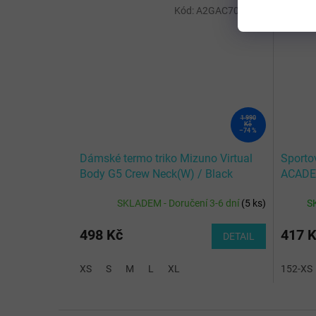
Kód:
A2GAC70509_L
1 990
Kč
–74 %
Dámské termo triko Mizuno Virtual
Sporto
Body G5 Crew Neck(W) / Black
ACADE
TURQU
SKLADEM - Doručení 3-6 dní
(
5 ks
)
S
498 Kč
417 
DETAIL
XS
S
M
L
XL
152-XS