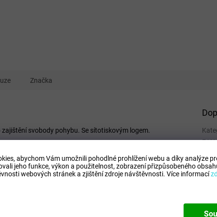
kuze
Značka
Dop
 zajištění svobody pohybu. Se sítotiskovým logem.
Kate
EAN
:
Tipo
kies, abychom Vám umožnili pohodlné prohlížení webu a díky analýze p
Mode
ovali jeho funkce, výkon a použitelnost,
zobrazení přizpůsobeného obsahu
vnosti webových stránek a zjištění zdroje návštěvnosti.
Více informací
z
Sou