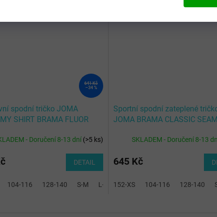
Kód:
101018.010-2XS-XS
Kód:
101650.350
641 Kč
–34 %
vní spodní tričko JOMA
Sportní spodní zateplené tričk
MY SHIRT BRAMA FLUOR
JOMA BRAMA CLASSIC SEA
OISE L/S
T-SHIRT SKY BLUE L/S
KLADEM - Doručení 8-13 dní
(
>5 ks
)
SKLADEM - Doručení 8-13 d
Kč
645 Kč
DETAIL
D
104-116
128-140
S-M
L-XL
152-XS
104-116
128-140