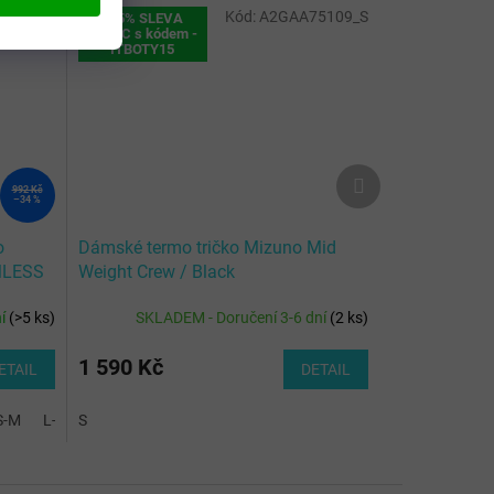
-2XS-XS
Kód:
A2GAA75109_S
+15% SLEVA
NAVÍC s kódem -
ITBOTY15
Další
992 Kč
produkt
–34 %
o
Dámské termo tričko Mizuno Mid
MLESS
Weight Crew / Black
ní
(
>5 ks
)
SKLADEM - Doručení 3-6 dní
(
2 ks
)
1 590 Kč
ETAIL
DETAIL
S-M
L-XL
S