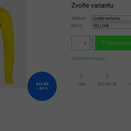
Měrná
Zvolte variantu
cena:
Velikost
Barva
Přidat do koš
Detailní informace
641 Kč
TISK
ZEPTAT SE
H
–34 %