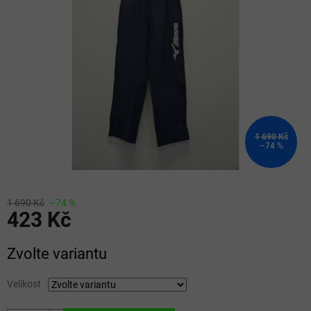
5
hvězdiček.
1 690 Kč
–74 %
1 690 Kč
–74 %
423 Kč
Měrná
Zvolte variantu
cena:
Velikost