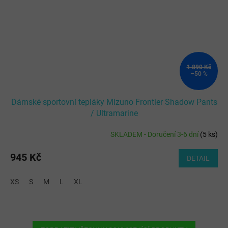
1 890 Kč
–50 %
Dámské sportovní tepláky Mizuno Frontier Shadow Pants
/ Ultramarine
SKLADEM - Doručení 3-6 dní
(
5 ks
)
945 Kč
DETAIL
XS
S
M
L
XL