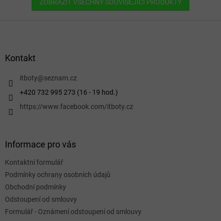
ZOBRAZIT VŠECHNY SOUVISEJÍCÍ PRODUKTY
Z
á
p
a
Kontakt
t
í
itboty
@
seznam.cz
+420 732 995 273 (16 - 19 hod.)
https://www.facebook.com/itboty.cz
Informace pro vás
Kontaktní formulář
Podmínky ochrany osobních údajů
Obchodní podmínky
Odstoupení od smlouvy
Formulář - Oznámení odstoupení od smlouvy