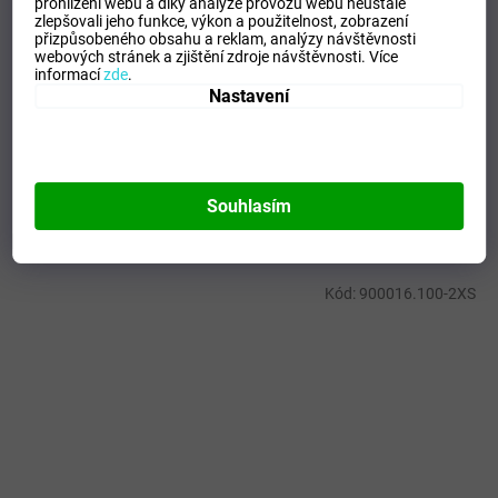
prohlížení webu a díky analýze provozu webu neustále
zlepšovali jeho funkce, výkon a použitelnost,
zobrazení
Velikost
:
XS
přizpůsobeného obsahu a reklam, analýzy návštěvnosti
Pohlaví
:
Ženy
webových stránek a zjištění zdroje návštěvnosti.
Více
informací
zde
.
Kategorie
:
Tepláky
Nastavení
Sport
:
Training
Materiálové složení
:
60% Cotton, 40% Polyester
Barva
:
Navy
Souhlasím
Mohlo by se vám líbit
Kód:
900016.100-2XS