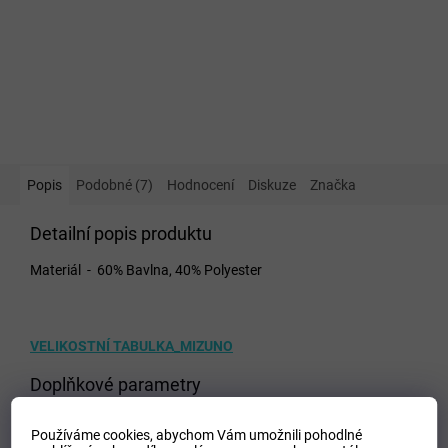
Popis
Podobné (7)
Hodnocení
Diskuze
Značka
Detailní popis produktu
Materiál - 60% Bavlna, 40% Polyester
VELIKOSTNÍ TABULKA_MIZUNO
Doplňkové parametry
Kategorie
:
Dámské tepláky
Používáme cookies, abychom Vám umožnili pohodlné
EAN
:
Zvolte variantu