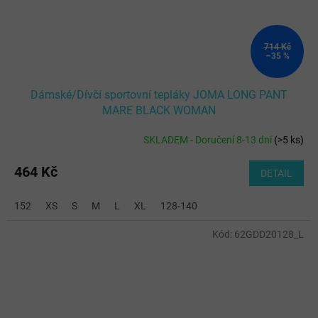
714 Kč
–35 %
Dámské/Dívčí sportovní tepláky JOMA LONG PANT
MARE BLACK WOMAN
SKLADEM - Doručení 8-13 dní
(
>5 ks
)
464 Kč
DETAIL
152
XS
S
M
L
XL
128-140
Kód:
62GDD20128_L