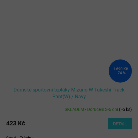
1 690 Kč
–74 %
Dámské sportovní tepláky Mizuno W Takeshi Track
Pant(W) / Navy
SKLADEM - Doručení 3-6 dní
(
>5 ks
)
423 Kč
DETAIL