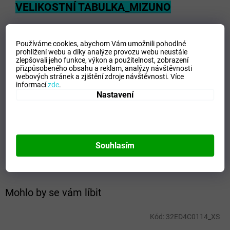
VELIKOSTNÍ TABULKA_MIZUNO
Používáme cookies, abychom Vám umožnili pohodlné
Doplňkové parametry
prohlížení webu a díky analýze provozu webu neustále
zlepšovali jeho funkce, výkon a použitelnost,
zobrazení
Kategorie
:
Dámské tepláky
přizpůsobeného obsahu a reklam, analýzy návštěvnosti
webových stránek a zjištění zdroje návštěvnosti.
Více
EAN
:
Zvolte variantu
informací
zde
.
Velikost
:
XS
Nastavení
Pohlaví
:
Ženy
Kategorie
:
Tepláky
Sport
:
Freetime
Materiálové složení
:
80% Cotton, 20% Polyester
Souhlasím
Barva
:
Heather Grey
Mohlo by se vám líbit
Kód:
32ED4C0114_XS