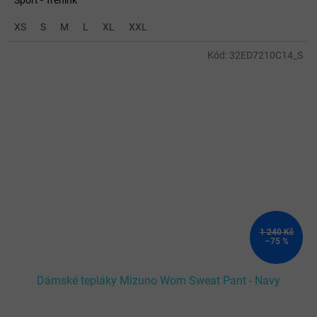
Sport - Trénink
XS
S
M
L
XL
XXL
Kód:
32ED7210C14_S
1 240 Kč
–75 %
Dámské tepláky Mizuno Wom Sweat Pant - Navy