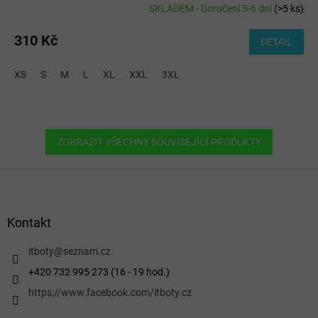
SKLADEM - Doručení 3-6 dní
(
>5 ks
)
310 Kč
DETAIL
XS
S
M
L
XL
XXL
3XL
ZOBRAZIT VŠECHNY SOUVISEJÍCÍ PRODUKTY
Z
á
p
a
Kontakt
t
í
itboty
@
seznam.cz
+420 732 995 273 (16 - 19 hod.)
https://www.facebook.com/itboty.cz