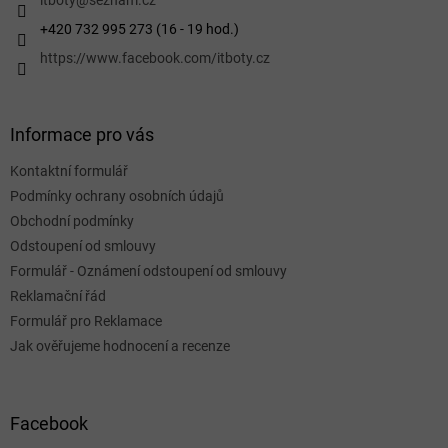
í
itboty
@
seznam.cz
+420 732 995 273 (16 - 19 hod.)
https://www.facebook.com/itboty.cz
Informace pro vás
Kontaktní formulář
Podmínky ochrany osobních údajů
Obchodní podmínky
Odstoupení od smlouvy
Formulář - Oznámení odstoupení od smlouvy
Reklamační řád
Formulář pro Reklamace
Jak ověřujeme hodnocení a recenze
Facebook