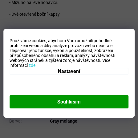
- Mizuno na levé nohavici.
- Dvě otevřené boční kapsy
Materiál - 67% Cotton, 33% Polyester
Používáme cookies, abychom Vám umožnili pohodlné
prohlížení webu a díky analýze provozu webu neustále
zlepšovali jeho funkce, výkon a použitelnost,
zobrazení
přizpůsobeného obsahu a reklam, analýzy návštěvnosti
webových stránek a zjištění zdroje návštěvnosti.
Více
VELIKOSTNÍ TABULKA_MIZUNO
informací
zde
.
Nastavení
Doplňkové parametry
Kategorie
:
Dámské tepláky
EAN
:
Zvolte variantu
Velikost
:
XS
Souhlasím
Pohlaví
:
Ženy
Materiálové složení
:
67% Cotton, 33% Polyester
Barva
:
Gray melange