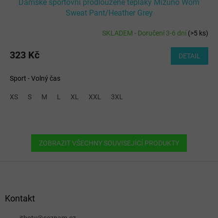
Dámské sportovní prodloužené tepláky Mizuno Wom
Sweat Pant/Heather Grey
SKLADEM - Doručení 3-6 dní
(
>5 ks
)
323 Kč
DETAIL
Sport - Volný čas
XS
S
M
L
XL
XXL
3XL
ZOBRAZIT VŠECHNY SOUVISEJÍCÍ PRODUKTY
Z
á
p
a
Kontakt
t