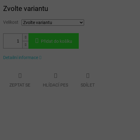
Měrná
Zvolte variantu
cena:
Velikost
Přidat do košíku
Detailní informace
ZEPTAT SE
HLÍDACÍ PES
SDÍLET