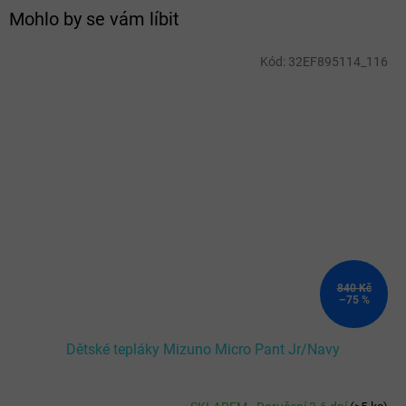
Mohlo by se vám líbit
Kód:
32EF895114_116
840 Kč
–75 %
Dětské tepláky Mizuno Micro Pant Jr/Navy