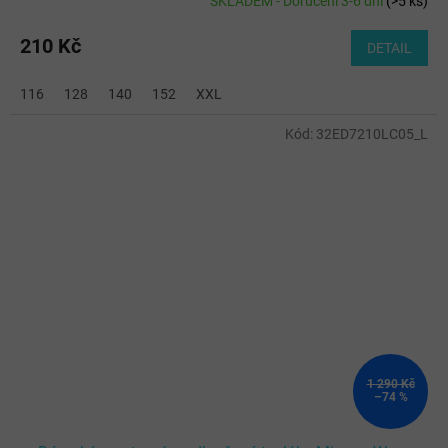
SKLADEM - Doručení 3-6 dní
(
>5 ks
)
210 Kč
DETAIL
116
128
140
152
XXL
Kód:
32ED7210LC05_L
1 290 Kč
–74 %