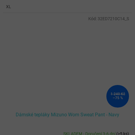
XL
Kód:
32ED7210C14_S
1 240 Kč
–75 %
Dámské tepláky Mizuno Wom Sweat Pant - Navy
SKLADEM - Doručení 3-6 dní
(
>5 ks
)