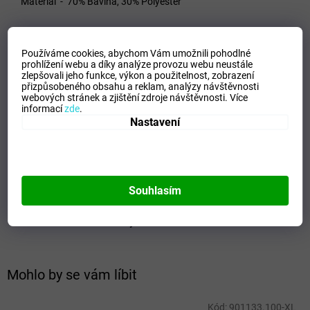
Materiál - 70% Bavlna, 30% Polyester
Používáme cookies, abychom Vám umožnili pohodlné
VELIKOSTNÍ TABULKA_MIZUNO
prohlížení webu a díky analýze provozu webu neustále
zlepšovali jeho funkce, výkon a použitelnost,
zobrazení
Doplňkové parametry
přizpůsobeného obsahu a reklam, analýzy návštěvnosti
webových stránek a zjištění zdroje návštěvnosti.
Více
Kategorie
:
Dámské tepláky
informací
zde
.
Nastavení
EAN
:
Zvolte variantu
Velikost
:
S
Pohlaví
:
Ženy
Kategorie
:
Tepláky
Sport
:
Freetime
Souhlasím
Materiálové složení
:
80% Cotton, 20% Polyester
Barva
:
Navy
Mohlo by se vám líbit
Kód:
901133.100-XL