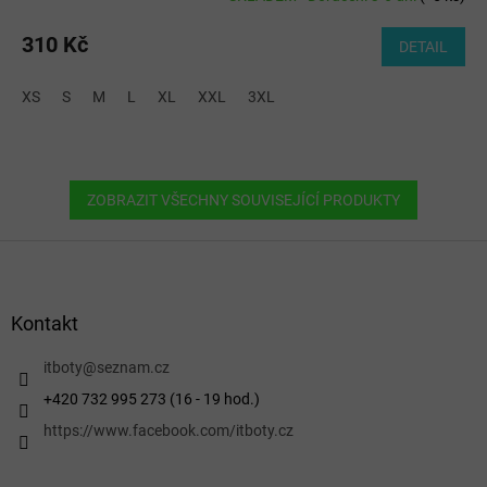
310 Kč
DETAIL
XS
S
M
L
XL
XXL
3XL
ZOBRAZIT VŠECHNY SOUVISEJÍCÍ PRODUKTY
Z
á
p
a
Kontakt
t
í
itboty
@
seznam.cz
+420 732 995 273 (16 - 19 hod.)
https://www.facebook.com/itboty.cz