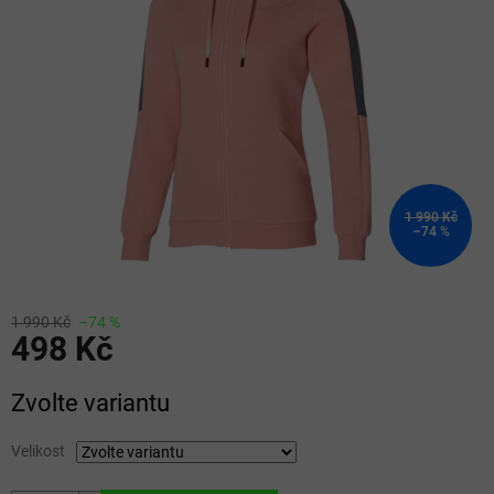
5
hvězdiček.
1 990 Kč
–74 %
1 990 Kč
–74 %
498 Kč
Měrná
Zvolte variantu
cena:
Velikost