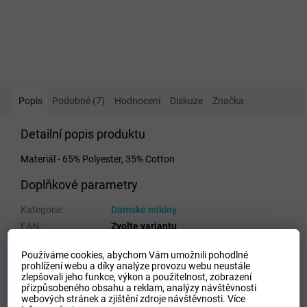
Popis
Podobné (7)
Hodnocení
Diskuze
Značka
Detailní popis produktu
Materiál - 65% Polyester, 35% Cotton
Doplňkové parametry
Kategorie
:
Dámské mikiny
EAN
:
Zvolte variantu
Pohlaví
:
Ženy
Používáme cookies, abychom Vám umožnili pohodlné
Materiálové složení
:
65% Polyester, 35% Cotton
prohlížení webu a díky analýze provozu webu neustále
Velikost
:
XS
zlepšovali jeho funkce, výkon a použitelnost,
zobrazení
přizpůsobeného obsahu a reklam, analýzy návštěvnosti
Barva
:
Apricot Blush
webových stránek a zjištění zdroje návštěvnosti.
Více