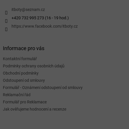
t
í
itboty
@
seznam.cz
+420 732 995 273 (16 - 19 hod.)
https://www.facebook.com/itboty.cz
Informace pro vás
Kontaktní formulář
Podmínky ochrany osobních údajů
Obchodní podmínky
Odstoupení od smlouvy
Formulář - Oznámení odstoupení od smlouvy
Reklamační řád
Formulář pro Reklamace
Jak ověřujeme hodnocení a recenze