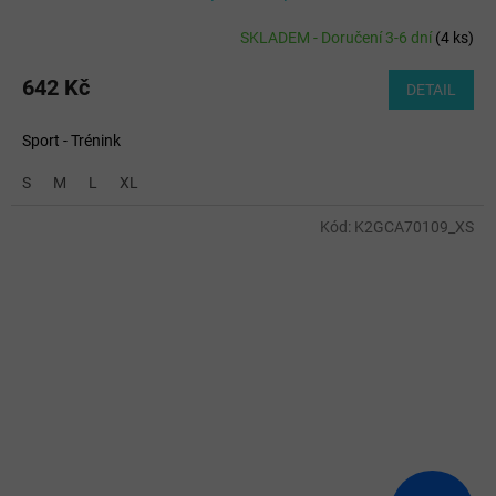
SKLADEM - Doručení 3-6 dní
(
4 ks
)
642 Kč
DETAIL
Sport - Trénink
S
M
L
XL
Kód:
K2GCA70109_XS