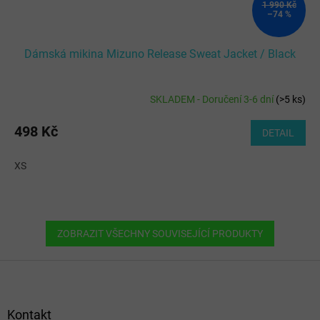
1 990 Kč
–74 %
Dámská mikina Mizuno Release Sweat Jacket / Black
SKLADEM - Doručení 3-6 dní
(
>5 ks
)
498 Kč
DETAIL
XS
ZOBRAZIT VŠECHNY SOUVISEJÍCÍ PRODUKTY
Z
á
p
a
Kontakt