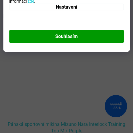
informací
zde
.
Nastavení
Mohlo by se vám líbit
Kód:
32FC950067_S
Souhlasím
990 Kč
–35 %
Pánská sportovní mikina Mizuno Nara Interlock Training
Top M / Purple