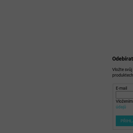
Odebírat
Vložte svů
produktech
E-mail
Vložením 
údajů
PŘIHL