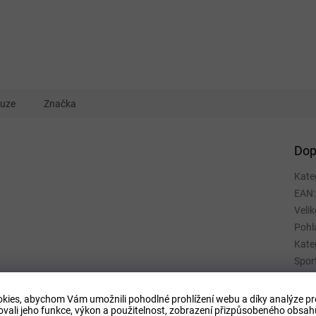
kuze
Značka
Dop
Kate
EAN
:
Velik
Pohl
Kate
Spor
Mate
Barv
kies, abychom Vám umožnili pohodlné prohlížení webu a díky analýze p
ovali jeho funkce, výkon a použitelnost,
zobrazení přizpůsobeného obsahu