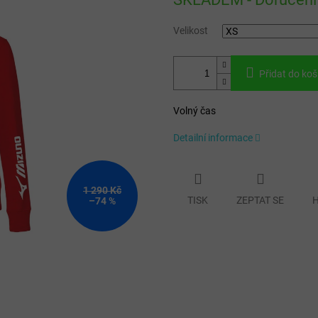
cena:
Velikost
Přidat do koš
Volný čas
Detailní informace
1 290 Kč
TISK
ZEPTAT SE
H
–74 %