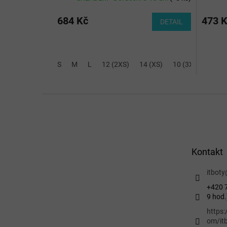
684 Kč
473 
DETAIL
S
M
L
12 (2XS)
14 (XS)
10 (3XS)
Z
á
p
a
t
Kontakt
í
itboty
+420 7
9 hod.
https
om/itb