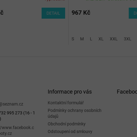
Kč
967 Kč
DETAIL
D
S
M
L
XL
XXL
3XL
Informace pro vás
Facebo
Kontaktní formulář
@
seznam.cz
Podmínky ochrany osobních
32 995 273 (16 - 1
údajů
)
Obchodní podmínky
://www.facebook.c
Odstoupení od smlouvy
oty.cz